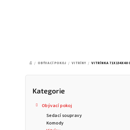
Přejít
na
obsah
/
OBÝVACÍ POKOJ
/
VITRÍNY
/
VITRÍNKA 71X134X48 
DOMŮ
P
o
Kategorie
Přeskočit
kategorie
s
Obývací pokoj
t
Sedací soupravy
r
Komody