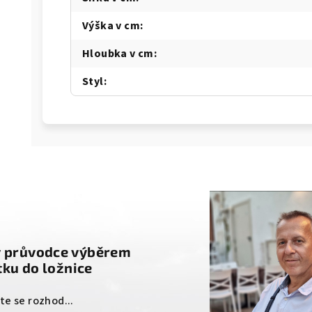
Výška v cm
:
Hloubka v cm
:
Styl
:
g
ý průvodce výběrem
ku do ložnice
ste se rozhod...