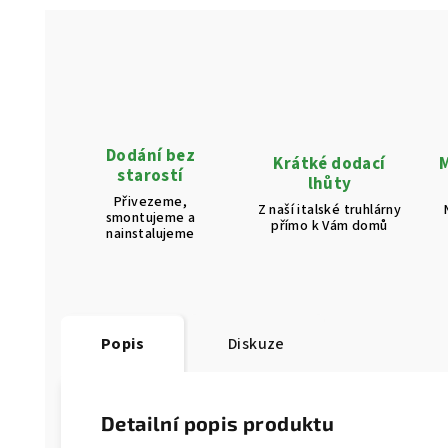
Dodání bez
Krátké dodací
M
starostí
lhůty
Přivezeme,
Z naší italské truhlárny
smontujeme a
přímo k Vám domů
nainstalujeme
Popis
Diskuze
Detailní popis produktu