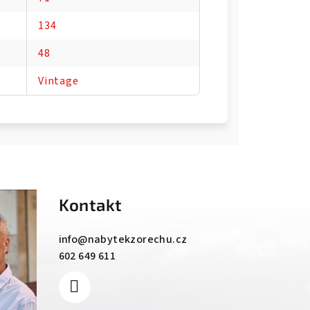
134
48
Vintage
Kontakt
info
@
nabytekzorechu.cz
602 649 611