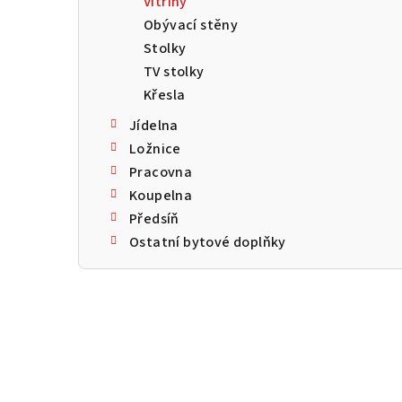
Vitríny
a
Obývací stěny
n
Stolky
TV stolky
n
Křesla
í
Jídelna
p
Ložnice
Pracovna
a
Koupelna
n
Předsíň
Ostatní bytové doplňky
e
l