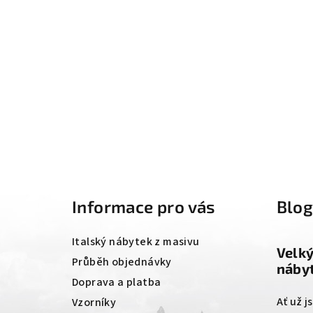
Z
á
Informace pro vás
Blo
p
a
Italský nábytek z masivu
Velk
t
Průběh objednávky
nábyt
Doprava a platba
í
Ať už j
Vzorníky