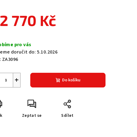
2 770 Kč
zdiček.
ná
a:
obíme pro vás
eme doručit do:
5.10.2026
:
ZA3096
+
Do košíku
sk
Zeptat se
Sdílet