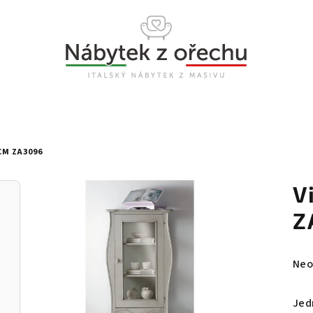
CM ZA3096
V
Z
Prů
Neo
hod
pro
Jed