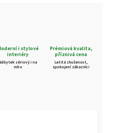
oderní i stylové
Prémiová kvalita,
interiéry
příznivá cena
Nábytek sériový i na
Letitá zkušenost,
míru
spokojení zákazníci