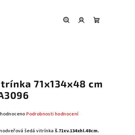
Hledat
Přihlášení
Nákupní
košík
itrínka 71x134x48 cm
A3096
měrné
hodnoceno
Podrobnosti hodnocení
nocení
duktu
nodveřová šedá vitrínka
š.71xv.134xhl.48cm.