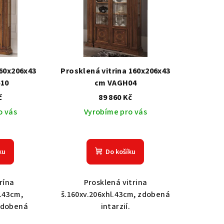
160x206x43
Prosklená vitrina 160x206x43
10
cm VAGH04
č
89 860 Kč
o vás
Vyrobíme pro vás
ku
Do košíku
rína
Prosklená vitrina
l.43cm,
š.160xv.206xhl.43cm, zdobená
zdobená
intarzií.
.