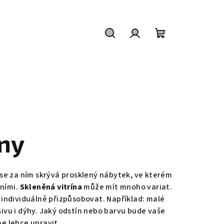
Hledat
Přihlášení
Nákupní
košík
íny
dy se za ním skrývá prosklený nábytek, ve kterém
tními.
Skleněná vitrína
může mít mnoho variat.
individuálně přizpůsobovat. Například: malé
asivu i dýhy. Jaký odstín nebo barvu bude vaše
me lehce upravit.