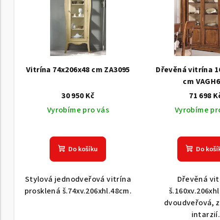
p
í
i
p
s
r
p
o
Vitrína 74x206x48 cm ZA3095
Dřevěná vitrína 
r
cm VAGH6
d
30 950 Kč
71 698 K
o
u
Vyrobíme pro vás
Vyrobíme pr
d
k
u
t
Do košíku
Do koší
k
ů
t
Stylová jednodveřová vitrína
Dřevěná vit
prosklená š.74xv.206xhl.48cm.
š.160xv.206xh
ů
dvoudveřová, 
intarzií