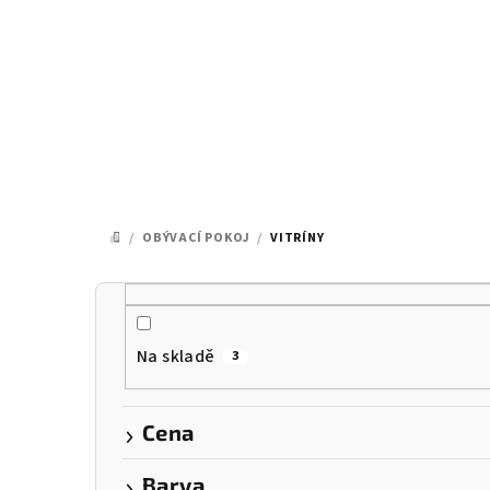
Přejít
na
obsah
/
OBÝVACÍ POKOJ
/
VITRÍNY
DOMŮ
P
o
Na skladě
3
s
t
Cena
r
Barva