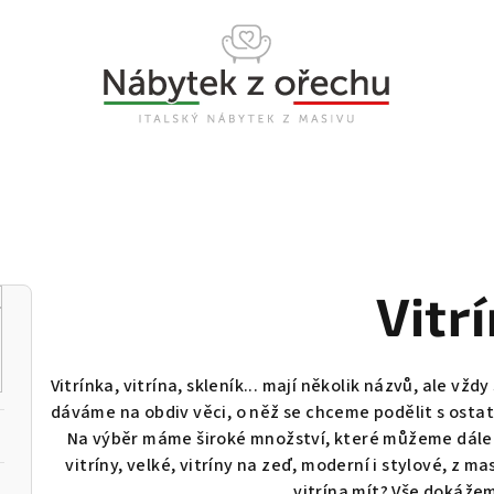
Vitr
Vitrínka, vitrína, skleník... mají několik názvů, ale vž
dáváme na obdiv věci, o něž se chceme podělit s osta
Na výběr máme široké množství, které můžeme dále 
vitríny, velké, vitríny na zeď, moderní i stylové, z m
vitrína mít? Vše dokáže