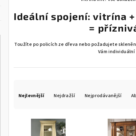
Ideální spojení: vitrína
= přízniv
Toužíte po policích ze dřeva nebo požadujete skleněn
Vám individuální
Ř
Nejlevnější
Nejdražší
Nejprodávanější
A
a
z
V
e
ý
n