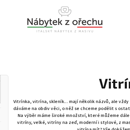
Vitr
Vitrínka, vitrína, skleník... mají několik názvů, ale vž
dáváme na obdiv věci, o něž se chceme podělit s osta
Na výběr máme široké množství, které můžeme dále 
vitríny, velké, vitríny na zeď, moderní i stylové, z m
vitrína mít? Vše dokáže