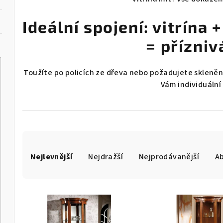
Ideální spojení: vitrína
= přízniv
Toužíte po policích ze dřeva nebo požadujete skleněn
Vám individuální
Ř
Nejlevnější
Nejdražší
Nejprodávanější
A
a
z
V
e
ý
n