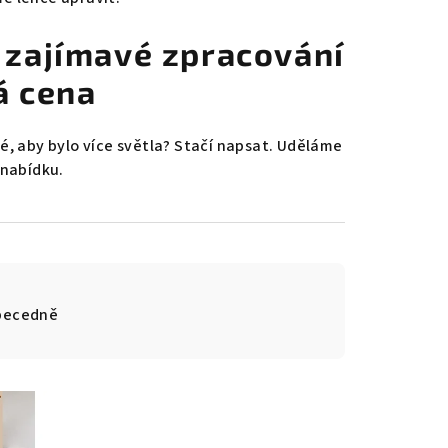
 + zajímavé zpracování
á cena
é, aby bylo více světla? Stačí napsat. Uděláme
 nabídku.
becedně