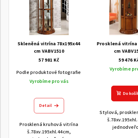
p
í
i
p
s
r
p
o
Skleněná vitrína 78x195x44
Prosklená vitrína
r
cm VABV1510
cm VABV1
d
57 981 Kč
59 476 K
o
u
Vyrobíme pr
Podle produktové fotografie
Akát vintage BT1551
d
k
Vyrobíme pro vás
u
t
Do koší
k
ů
Detail
t
Stylová, proskle
š.78xv.195xhl
ů
Prosklená kruhová vitrína
jednodveřo
š.78xv.195xhl.44cm,