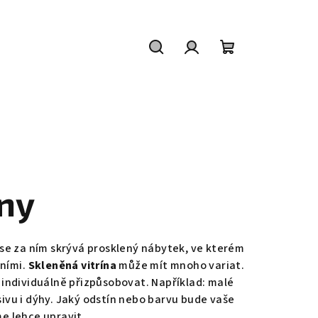
Hledat
Přihlášení
Nákupní
košík
íny
dy se za ním skrývá prosklený nábytek, ve kterém
tními.
Skleněná vitrína
může mít mnoho variat.
individuálně přizpůsobovat. Například: malé
asivu i dýhy. Jaký odstín nebo barvu bude vaše
me lehce upravit.