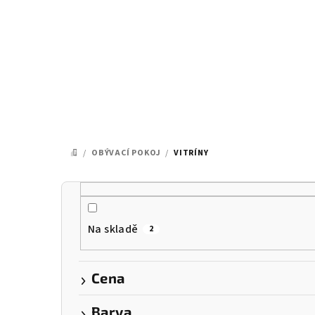
Přejít
na
obsah
/
OBÝVACÍ POKOJ
/
VITRÍNY
DOMŮ
P
o
Na skladě
2
s
t
Cena
r
Barva