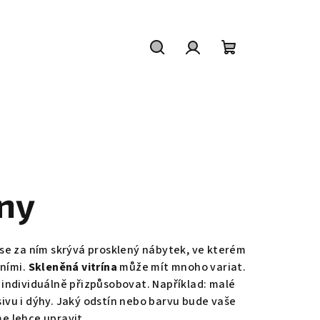
Hledat
Přihlášení
Nákupní
košík
íny
dy se za ním skrývá prosklený nábytek, ve kterém
tními.
Skleněná vitrína
může mít mnoho variat.
individuálně přizpůsobovat. Například: malé
asivu i dýhy. Jaký odstín nebo barvu bude vaše
me lehce upravit.