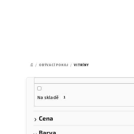
Přejít
na
obsah
/
OBÝVACÍ POKOJ
/
VITRÍNY
DOMŮ
P
o
Na skladě
1
s
t
Cena
r
Barva