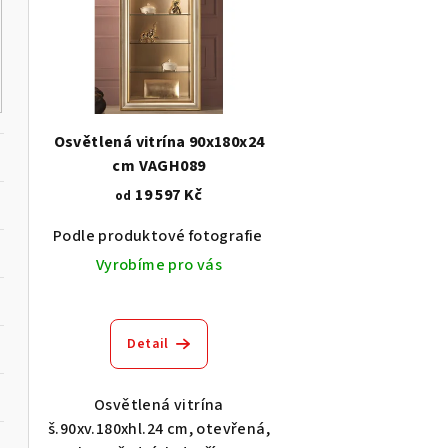
p
í
i
p
s
r
p
o
Osvětlená vitrína 90x180x24
r
cm VAGH089
d
19 597 Kč
od
o
u
Podle produktové fotografie
Akát vintage BT1551
d
k
Vyrobíme pro vás
u
t
k
ů
Detail
t
ů
Osvětlená vitrína
š.90xv.180xhl.24 cm, otevřená,