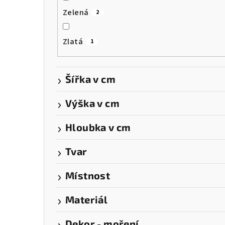
Zelená
2
Zlatá
1
Šířka v cm
Výška v cm
Hloubka v cm
Tvar
Místnost
Materiál
Dekor - moření