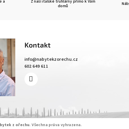
e a
Z naší italské truhlárny přímo k Vám
Náb
domů
Kontakt
info
@
nabytekzorechu.cz
602 649 611
bytek z ořechu
. Všechna práva vyhrazena.