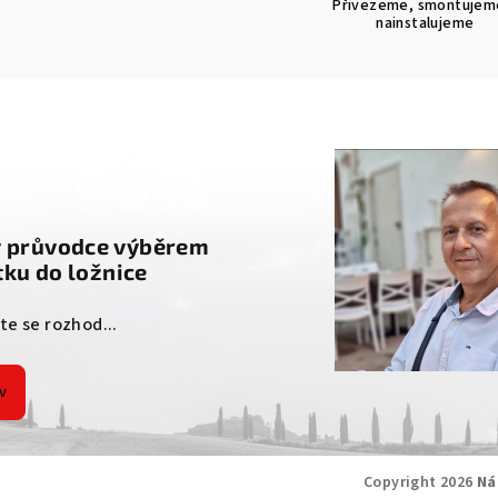
Přivezeme, smontujem
nainstalujeme
g
ý průvodce výběrem
ku do ložnice
ste se rozhod...
v
Copyright 2026
Ná