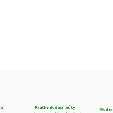
tí
Krátké dodací lhůty
Modern