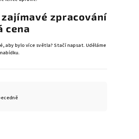
 + zajímavé zpracování
á cena
é, aby bylo více světla? Stačí napsat. Uděláme
 nabídku.
becedně