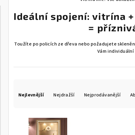
Ideální spojení: vitrína
= přízniv
Toužíte po policích ze dřeva nebo požadujete skleněn
Vám individuální
Ř
Nejlevnější
Nejdražší
Nejprodávanější
A
a
z
V
e
ý
n