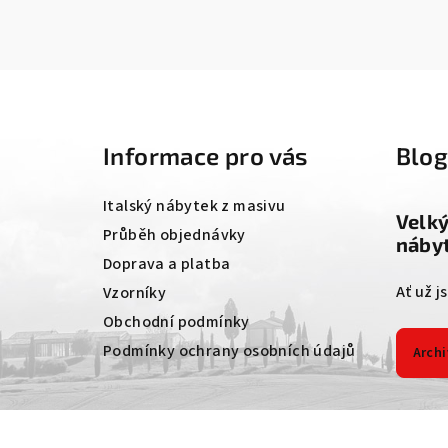
Z
á
Informace pro vás
Blo
p
a
Italský nábytek z masivu
Velk
t
Průběh objednávky
nábyt
Doprava a platba
í
Ať už j
Vzorníky
Obchodní podmínky
Podmínky ochrany osobních údajů
Archi