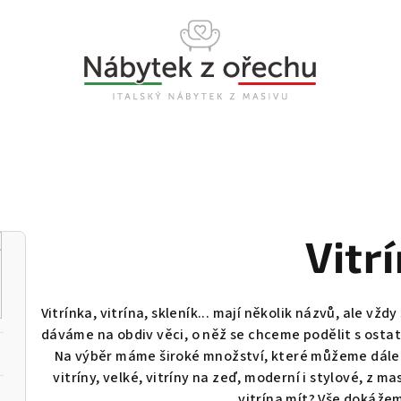
Vitr
Vitrínka, vitrína, skleník... mají několik názvů, ale vž
dáváme na obdiv věci, o něž se chceme podělit s osta
Na výběr máme široké množství, které můžeme dále 
vitríny, velké, vitríny na zeď, moderní i stylové, z m
vitrína mít? Vše dokáže