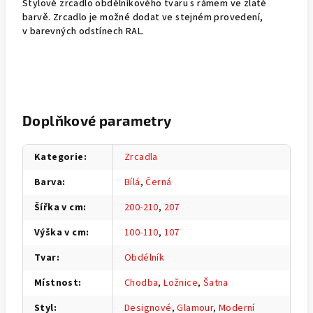
Stylové zrcadlo obdélníkového tvaru s rámem ve zlaté
barvě. Zrcadlo je možné dodat ve stejném provedení,
v barevných odstínech RAL.
Doplňkové parametry
Kategorie
:
Zrcadla
Barva
:
Bílá
,
Černá
Šířka v cm
:
200-210
,
207
Výška v cm
:
100-110
,
107
Tvar
:
Obdélník
Místnost
:
Chodba
,
Ložnice
,
Šatna
Styl
:
Designové
,
Glamour
,
Moderní