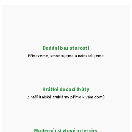
Dodání bez starostí
Přivezeme, smontujeme a nainstalujeme
Krátké dodací lhůty
Z naší italské truhlárny přímo k Vám domů
Moderní i stylové interiéry