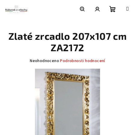
Přejít
na
obsah
Nákupní
Hledat
Přihlášení
Zlaté zrcadlo 207x107 cm
košík
ZA2172
Průměrné
Neohodnoceno
Podrobnosti hodnocení
hodnocení
produktu
je
0,0
z
5
hvězdiček.