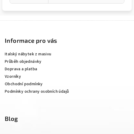
Z
á
p
Informace pro vás
a
Italský nábytek z masivu
t
Průběh objednávky
í
Doprava a platba
Vzorníky
Obchodní podmínky
Podmínky ochrany osobních údajů
Blog