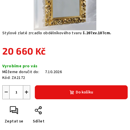
Stylové zlaté zrcadlo obdélníkového tvaru
š.207xv.107cm.
20 660 Kč
Měrná
Vyrobíme pro vás
cena:
Můžeme doručit do:
7.10.2026
Kód:
ZA2172
−
+
Do košíku
Zeptat se
Sdílet