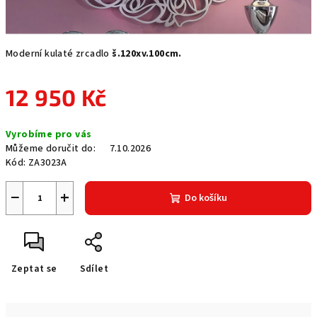
Moderní kulaté zrcadlo
š.120xv.100cm.
12 950 Kč
Měrná
Vyrobíme pro vás
cena:
Můžeme doručit do:
7.10.2026
Kód:
ZA3023A
−
+
Do košíku
Zeptat se
Sdílet