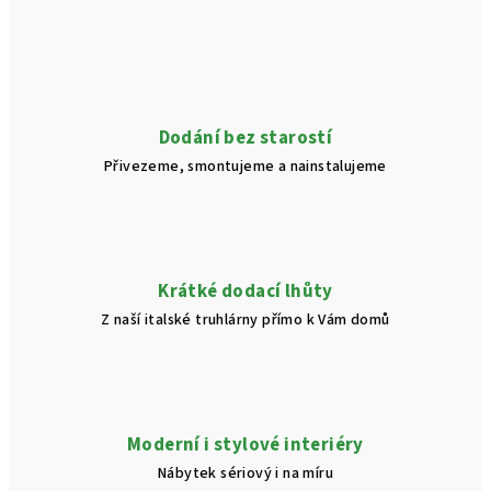
Dodání bez starostí
Přivezeme, smontujeme a nainstalujeme
Krátké dodací lhůty
Z naší italské truhlárny přímo k Vám domů
Moderní i stylové interiéry
Nábytek sériový i na míru