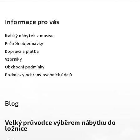
Z
á
p
Informace pro vás
a
Italský nábytek z masivu
t
Průběh objednávky
í
Doprava a platba
Vzorníky
Obchodní podmínky
Podmínky ochrany osobních údajů
Blog
Velký průvodce výběrem nábytku do
ložnice