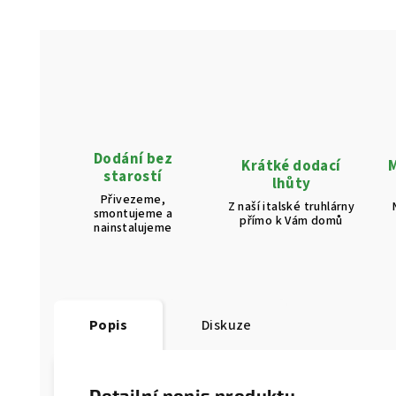
Dodání bez
Krátké dodací
M
starostí
lhůty
Přivezeme,
Z naší italské truhlárny
smontujeme a
přímo k Vám domů
nainstalujeme
Popis
Diskuze
Detailní popis produktu