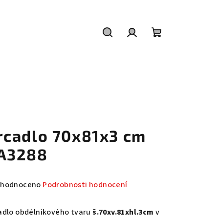
Hledat
Přihlášení
Nákupní
košík
rcadlo 70x81x3 cm
A3288
měrné
hodnoceno
Podrobnosti hodnocení
nocení
duktu
adlo obdélníkového tvaru
š.70xv.81xhl.3cm
v