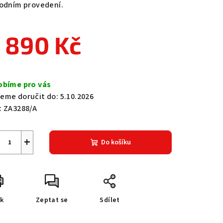
rodním provedení.
 890 Kč
zdiček.
ná
a:
obíme pro vás
eme doručit do:
5.10.2026
:
ZA3288/A
+
Do košíku
sk
Zeptat se
Sdílet