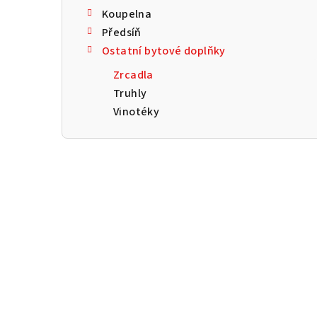
a
Koupelna
Předsíň
n
Ostatní bytové doplňky
n
Zrcadla
í
Truhly
Vinotéky
p
a
n
e
l