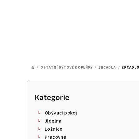
Přejít
na
obsah
/
OSTATNÍ BYTOVÉ DOPLŇKY
/
ZRCADLA
/
ZRCADLO
DOMŮ
P
o
Kategorie
Přeskočit
kategorie
s
Obývací pokoj
t
Jídelna
Ložnice
r
Pracovna