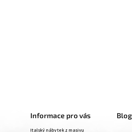
Z
á
Informace pro vás
Blo
p
a
Italský nábytek z masivu