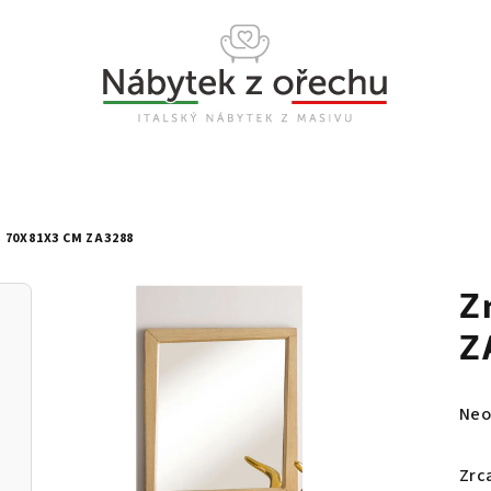
 70X81X3 CM ZA3288
Z
Z
Prů
Neo
hod
pro
Zrc