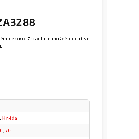
 ZA3288
lém dekoru. Zrcadlo je možné dodat ve
L.
,
Hnědá
80
,
70