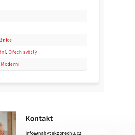
žnice
dní
,
Ořech světlý
,
Moderní
Kontakt
info
@
nabytekzorechu.cz