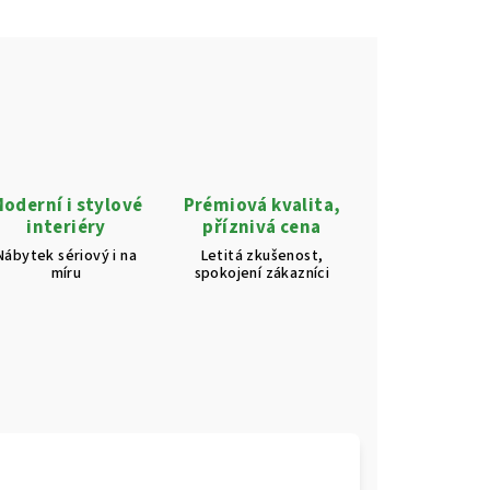
oderní i stylové
Prémiová kvalita,
interiéry
příznivá cena
Nábytek sériový i na
Letitá zkušenost,
míru
spokojení zákazníci