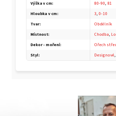
Výška v cm
:
80-90
,
81
Hloubka v cm
:
3
,
0-10
Tvar
:
Obdélník
Místnost
:
Chodba
,
Lo
Dekor - moření
:
Ořech stře
Styl
:
Designové
g