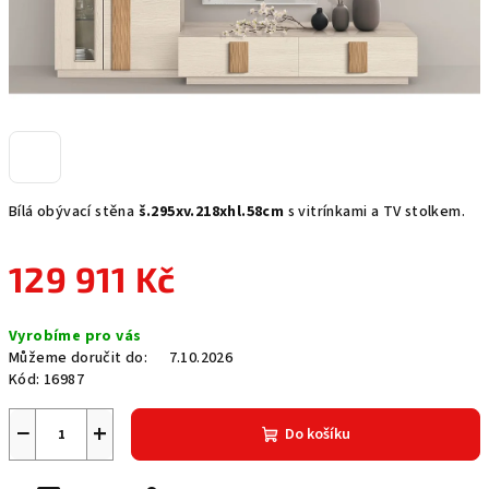
Bílá obývací stěna
š.295xv.218xhl.58cm
s vitrínkami a TV stolkem.
129 911 Kč
Měrná
Vyrobíme pro vás
cena:
Můžeme doručit do:
7.10.2026
Kód:
16987
−
+
Do košíku