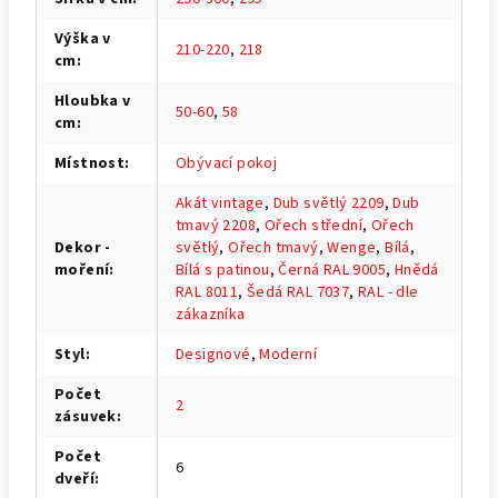
Výška v
210-220
,
218
cm
:
Hloubka v
50-60
,
58
cm
:
Místnost
:
Obývací pokoj
Akát vintage
,
Dub světlý 2209
,
Dub
tmavý 2208
,
Ořech střední
,
Ořech
Dekor -
světlý
,
Ořech tmavý
,
Wenge
,
Bílá
,
moření
:
Bílá s patinou
,
Černá RAL 9005
,
Hnědá
RAL 8011
,
Šedá RAL 7037
,
RAL - dle
zákazníka
Styl
:
Designové
,
Moderní
Počet
2
zásuvek
:
Počet
6
dveří
: