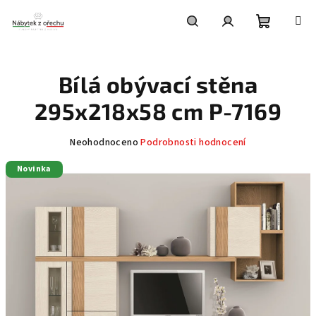
Přejít
na
obsah
Nákupní
Hledat
Přihlášení
Bílá obývací stěna
košík
295x218x58 cm P-7169
Průměrné
Neohodnoceno
Podrobnosti hodnocení
hodnocení
Novinka
produktu
je
0,0
z
5
hvězdiček.