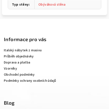
Typ stěny
:
Obýváková stěna
Z
á
p
Informace pro vás
a
Italský nábytek z masivu
t
Průběh objednávky
í
Doprava a platba
Vzorníky
Obchodní podmínky
Podmínky ochrany osobních údajů
Blog