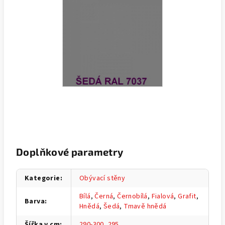
Doplňkové parametry
Kategorie
:
Obývací stěny
Bílá
,
Černá
,
Černobílá
,
Fialová
,
Grafit
,
Barva
:
Hnědá
,
Šedá
,
Tmavě hnědá
Šířka v cm
:
290-300
,
295