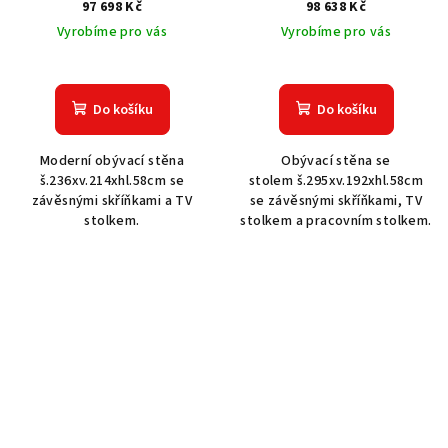
97 698 Kč
98 638 Kč
Vyrobíme pro vás
Vyrobíme pro vás
Do košíku
Do košíku
Moderní obývací stěna
Obývací stěna se
š.236xv.214xhl.58cm se
stolem š.295xv.192xhl.58cm
závěsnými skříňkami a TV
se závěsnými skříňkami, TV
stolkem.
stolkem a pracovním stolkem.