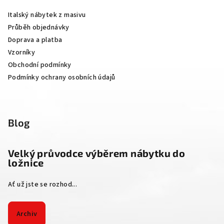
a
Italský nábytek z masivu
t
Průběh objednávky
í
Doprava a platba
Vzorníky
Obchodní podmínky
Podmínky ochrany osobních údajů
Blog
Velký průvodce výběrem nábytku do
ložnice
Ať už jste se rozhod...
Archiv