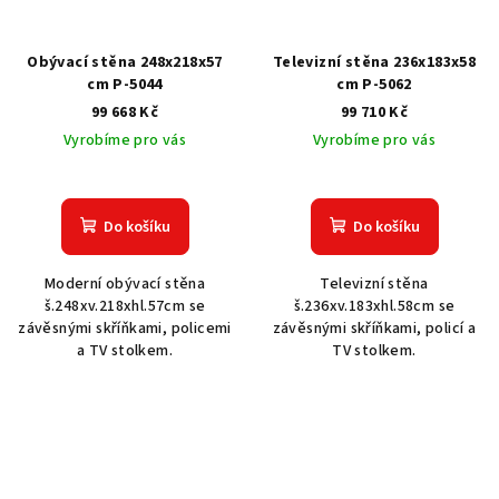
Obývací stěna 248x218x57
Televizní stěna 236x183x58
cm P-5044
cm P-5062
99 668 Kč
99 710 Kč
Vyrobíme pro vás
Vyrobíme pro vás
Do košíku
Do košíku
Moderní obývací stěna
Televizní stěna
š.248xv.218xhl.57cm se
š.236xv.183xhl.58cm se
závěsnými skříňkami, policemi
závěsnými skříňkami, policí a
a TV stolkem.
TV stolkem.