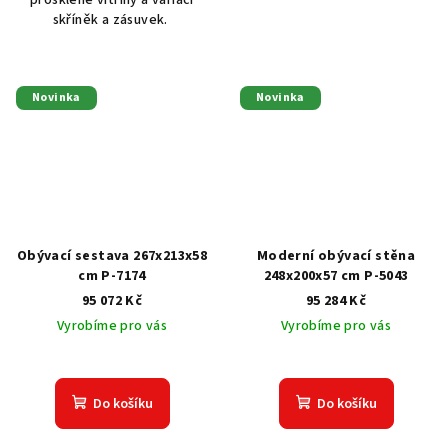
prosklené vitríny a variaci
skříněk a zásuvek.
Novinka
Novinka
Obývací sestava 267x213x58
Moderní obývací stěna
cm P-7174
248x200x57 cm P-5043
95 072 Kč
95 284 Kč
Vyrobíme pro vás
Vyrobíme pro vás
Do košíku
Do košíku