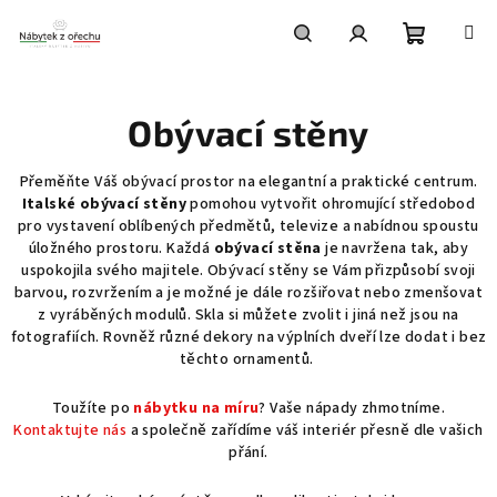
Přejít
na
obsah
Nákupní
Hledat
Přihlášení
Obývací stěny
košík
Přeměňte Váš obývací prostor na elegantní a praktické centrum.
Italské obývací stěny
pomohou vytvořit ohromující středobod
pro vystavení oblíbených předmětů, televize a nabídnou spoustu
úložného prostoru. Každá
obývací stěna
je navržena tak, aby
uspokojila svého majitele. Obývací stěny se Vám přizpůsobí svoji
barvou, rozvržením a je možné je dále rozšiřovat nebo zmenšovat
z vyráběných modulů. Skla si můžete zvolit i jiná než jsou na
fotografiích. Rovněž různé dekory na výplních dveří lze dodat i bez
těchto ornamentů.
Toužíte po
nábytku na míru
? Vaše nápady zhmotníme.
Kontaktujte nás
a společně zařídíme váš interiér přesně dle vašich
přání.