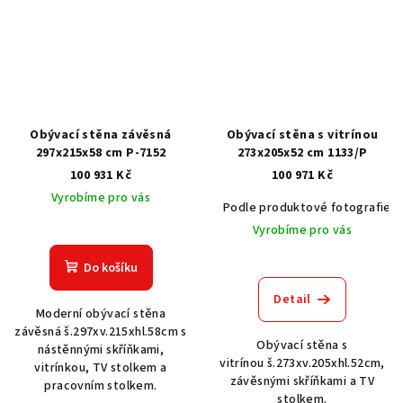
Obývací stěna závěsná
Obývací stěna s vitrínou
297x215x58 cm P-7152
273x205x52 cm 1133/P
100 931 Kč
100 971 Kč
Vyrobíme pro vás
Podle produktové fotografie
Vyrobíme pro vás
Do košíku
Detail
Moderní obývací stěna
závěsná š.297xv.215xhl.58cm s
Obývací stěna s
nástěnnými skříňkami,
vitrínou š.273xv.205xhl.52cm,
vitrínkou, TV stolkem a
závěsnými skříňkami a TV
pracovním stolkem.
stolkem.