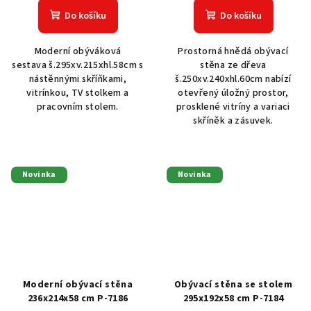
Do košíku
Do košíku
Moderní obýváková
Prostorná hnědá obývací
sestava š.295xv.215xhl.58cm s
stěna ze dřeva
nástěnnými skříňkami,
š.250xv.240xhl.60cm nabízí
vitrínkou, TV stolkem a
otevřený úložný prostor,
pracovním stolem.
prosklené vitríny a variaci
skříněk a zásuvek.
Novinka
Novinka
Moderní obývací stěna
Obývací stěna se stolem
236x214x58 cm P-7186
295x192x58 cm P-7184