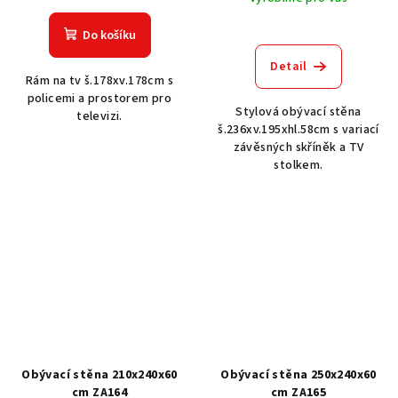
Do košíku
Detail
Rám na tv š.178xv.178cm s
policemi a prostorem pro
Stylová obývací stěna
televizi.
š.236xv.195xhl.58cm s variací
závěsných skříněk a TV
stolkem.
Obývací stěna 210x240x60
Obývací stěna 250x240x60
cm ZA164
cm ZA165