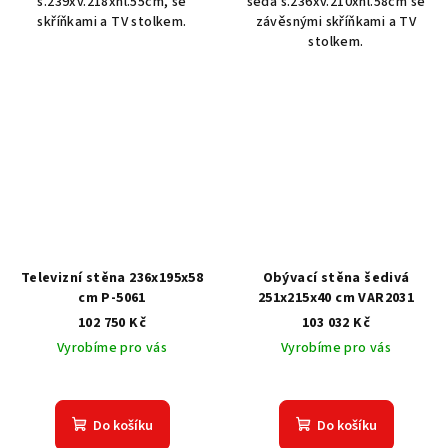
š.239xv.218xhl.55cm, se
šedá š.236xv.210xhl.58cm se
skříňkami a TV stolkem.
závěsnými skříňkami a TV
stolkem.
Televizní stěna 236x195x58
Obývací stěna šedivá
cm P-5061
251x215x40 cm VAR2031
102 750 Kč
103 032 Kč
Vyrobíme pro vás
Vyrobíme pro vás
Do košíku
Do košíku