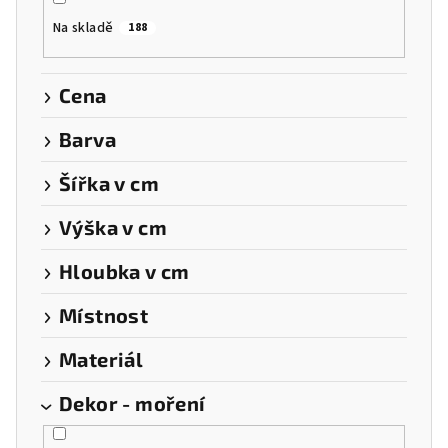
o
Na skladě
188
d
u
k
Cena
t
Barva
ů
Šířka v cm
Výška v cm
Hloubka v cm
Místnost
Materiál
Dekor - moření