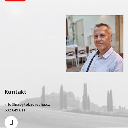
Kontakt
info
@
nabytekzorechu.cz
602 649 611