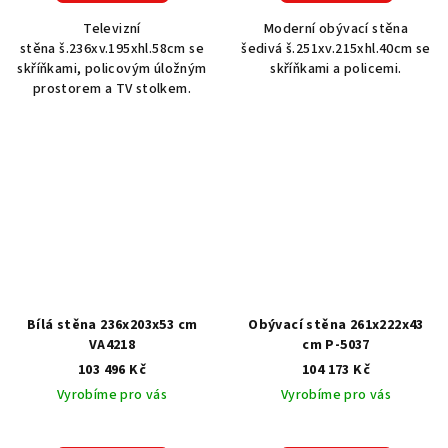
Televizní
Moderní obývací stěna
stěna š.236xv.195xhl.58cm se
šedivá š.251xv.215xhl.40cm se
skříňkami, policovým úložným
skříňkami a policemi.
prostorem a TV stolkem.
Bílá stěna 236x203x53 cm
Obývací stěna 261x222x43
VA4218
cm P-5037
103 496 Kč
104 173 Kč
Vyrobíme pro vás
Vyrobíme pro vás