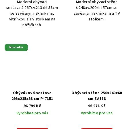
Moderní obývací
Moderní obývací stěna
sestava š.267xv.213xhl.58cm
š.248xv.200xhl.57cm se
se závěsnými skříňkami,
závěsnými skříňkami a TV
vitrínkou a TV stolkem na
stolkem.
nožičkách.
Novinka
Obýváková sestava
Obývací stěna 250x240x60
295x215x58 cm P-7151
cm ZA168
96 799 Kč
96 971 Kč
Vyrobíme pro vás
Vyrobíme pro vás