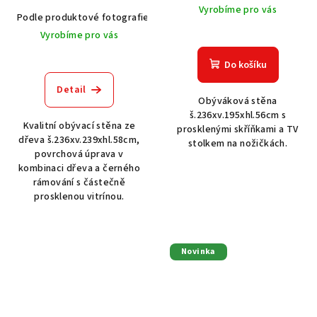
Vyrobíme pro vás
Podle produktové fotografie
Akát vintage BT1551
Dub světlý
Vyrobíme pro vás
Do košíku
Detail
Obýváková stěna
š.236xv.195xhl.56cm s
Kvalitní obývací stěna ze
prosklenými skříňkami a TV
dřeva š.236xv.239xhl.58cm,
stolkem na nožičkách.
povrchová úprava v
kombinaci dřeva a černého
rámování s částečně
prosklenou vitrínou.
Novinka