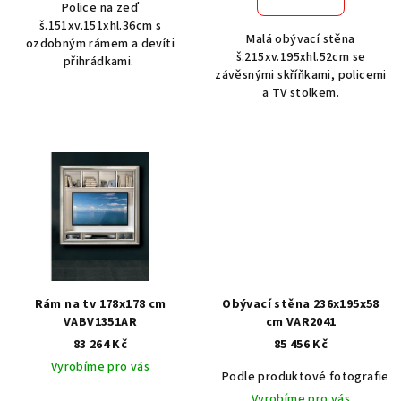
Police na zeď
š.151xv.151xhl.36cm s
Malá obývací stěna
ozdobným rámem a devíti
š.215xv.195xhl.52cm se
přihrádkami.
závěsnými skříňkami, policemi
a TV stolkem.
Rám na tv 178x178 cm
Obývací stěna 236x195x58
VABV1351AR
cm VAR2041
83 264 Kč
85 456 Kč
Vyrobíme pro vás
Podle produktové fotografie
Vyrobíme pro vás