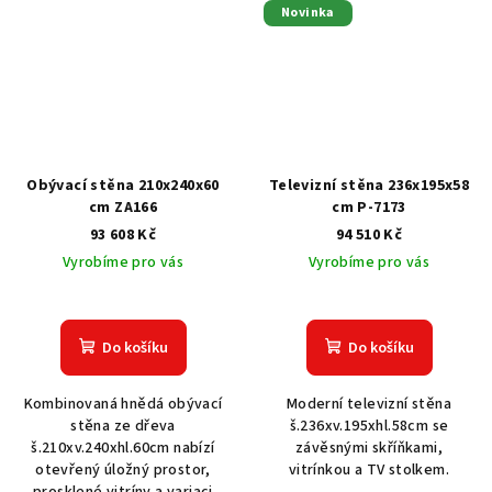
Novinka
Obývací stěna 210x240x60
Televizní stěna 236x195x58
cm ZA166
cm P-7173
93 608 Kč
94 510 Kč
Vyrobíme pro vás
Vyrobíme pro vás
Do košíku
Do košíku
Kombinovaná hnědá obývací
Moderní televizní stěna
stěna ze dřeva
š.236xv.195xhl.58cm se
š.210xv.240xhl.60cm nabízí
závěsnými skříňkami,
otevřený úložný prostor,
vitrínkou a TV stolkem.