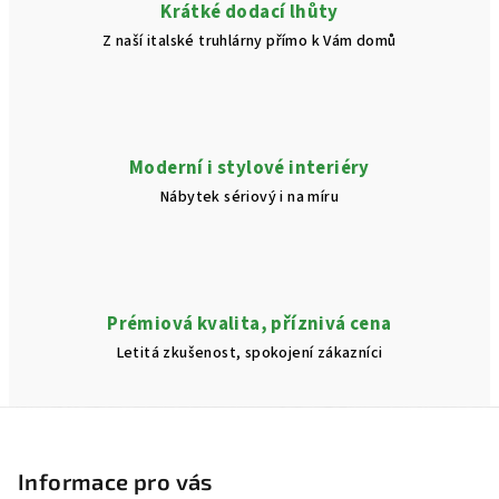
Krátké dodací lhůty
s
Z naší italské truhlárny přímo k Vám domů
u
Moderní i stylové interiéry
Nábytek sériový i na míru
Prémiová kvalita, příznivá cena
Letitá zkušenost, spokojení zákazníci
Z
á
p
Informace pro vás