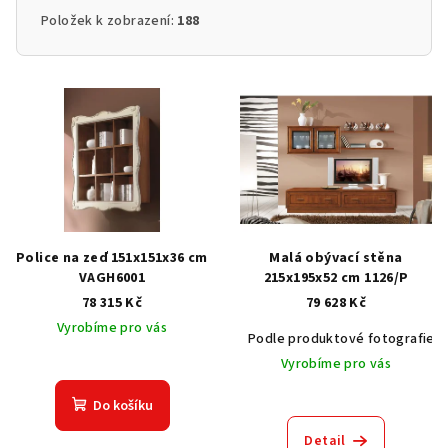
Položek k zobrazení:
188
V
ý
p
i
s
p
r
Police na zeď 151x151x36 cm
Malá obývací stěna
o
VAGH6001
215x195x52 cm 1126/P
78 315 Kč
79 628 Kč
d
Vyrobíme pro vás
u
Podle produktové fotografie
k
Vyrobíme pro vás
t
Do košíku
ů
Detail