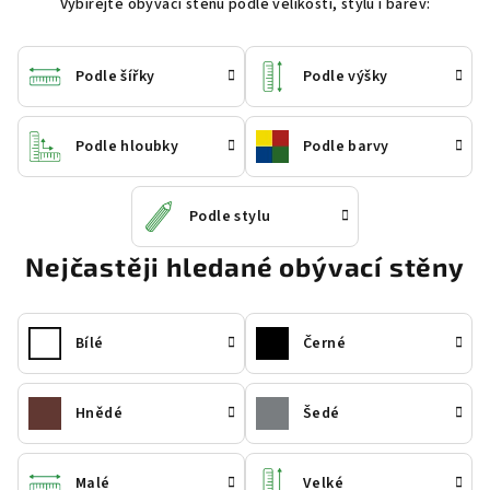
Vybírejte obývací stěnu podle velikosti, stylu i barev:
Podle šířky
Podle výšky
Podle hloubky
Podle barvy
Podle stylu
Nejčastěji hledané obývací stěny
Bílé
Černé
Hnědé
Šedé
Malé
Velké