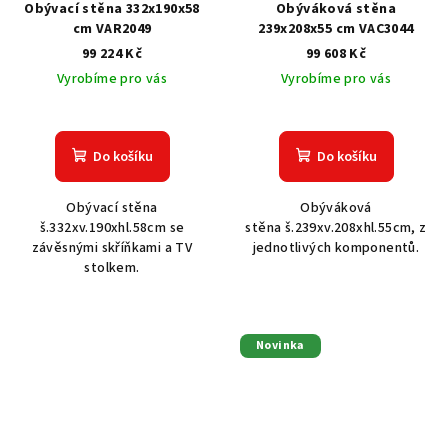
Obývací stěna 332x190x58
Obýváková stěna
cm VAR2049
239x208x55 cm VAC3044
99 224 Kč
99 608 Kč
Vyrobíme pro vás
Vyrobíme pro vás
Do košíku
Do košíku
Obývací stěna
Obýváková
š.332xv.190xhl.58cm se
stěna š.239xv.208xhl.55cm, z
závěsnými skříňkami a TV
jednotlivých komponentů.
stolkem.
Novinka