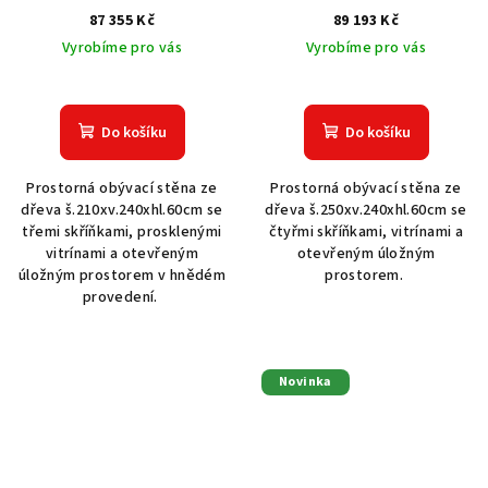
87 355 Kč
89 193 Kč
Vyrobíme pro vás
Vyrobíme pro vás
Do košíku
Do košíku
Prostorná obývací stěna ze
Prostorná obývací stěna ze
dřeva š.210xv.240xhl.60cm se
dřeva š.250xv.240xhl.60cm se
třemi skříňkami, prosklenými
čtyřmi skříňkami, vitrínami a
vitrínami a otevřeným
otevřeným úložným
úložným prostorem v hnědém
prostorem.
provedení.
Novinka