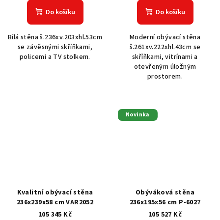
Do košíku
Do košíku
Bílá stěna š.236xv.203xhl.53cm
Moderní obývací stěna
se závěsnými skříňkami,
š.261xv.222xhl.43cm se
policemi a TV stolkem.
skříňkami, vitrínami a
otevřeným úložným
prostorem.
Novinka
Kvalitní obývací stěna
Obýváková stěna
236x239x58 cm VAR2052
236x195x56 cm P-6027
105 345 Kč
105 527 Kč