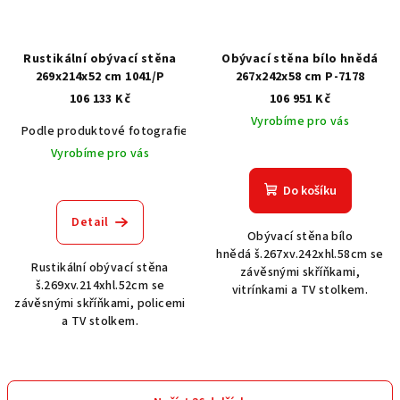
Rustikální obývací stěna
Obývací stěna bílo hnědá
269x214x52 cm 1041/P
267x242x58 cm P-7178
106 133 Kč
106 951 Kč
Vyrobíme pro vás
Podle produktové fotografie
Akát vintage BT1551
Dub světlý
Vyrobíme pro vás
Do košíku
Detail
Obývací stěna bílo
hnědá š.267xv.242xhl.58cm se
Rustikální obývací stěna
závěsnými skříňkami,
š.269xv.214xhl.52cm se
vitrínkami a TV stolkem.
závěsnými skříňkami, policemi
a TV stolkem.