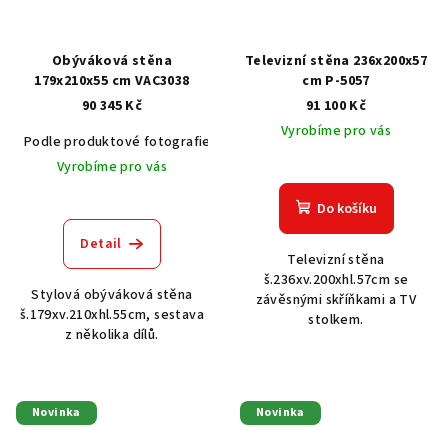
Obýváková stěna
Televizní stěna 236x200x57
179x210x55 cm VAC3038
cm P-5057
90 345 Kč
91 100 Kč
Vyrobíme pro vás
Podle produktové fotografie
Akát vintage BT1551
Dub světlý
Vyrobíme pro vás
Do košíku
Detail
Televizní stěna
š.236xv.200xhl.57cm se
Stylová obýváková stěna
závěsnými skříňkami a TV
š.179xv.210xhl.55cm, sestava
stolkem.
z několika dílů.
Novinka
Novinka