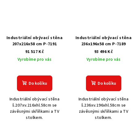
Industriální obývací stěna
Industriální obývací stěna
207x216x58 cm P-7191
236x196x58 cm P-7189
91 517 Kč
93 496 Kč
Vyrobíme pro vás
Vyrobíme pro vás
Do košíku
Do košíku
Industriální obývací stěna
Industriální obývací stěna
š.207xv.216xhl.58cm se
š.236xv.196xhl.58cm se
závěsnými skříňkami a TV
závěsnými skříňkami a TV
stolkem.
stolkem.