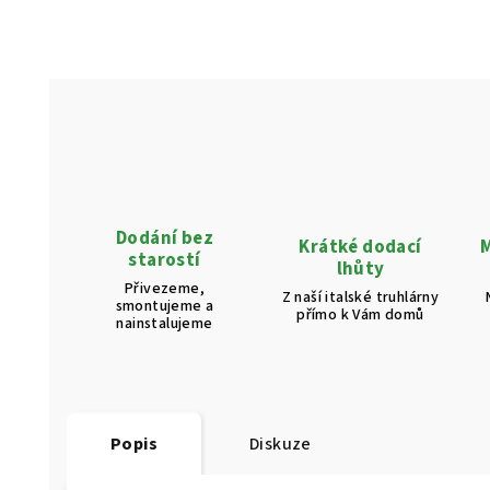
Dodání bez
Krátké dodací
M
starostí
lhůty
Přivezeme,
Z naší italské truhlárny
smontujeme a
přímo k Vám domů
nainstalujeme
Popis
Diskuze