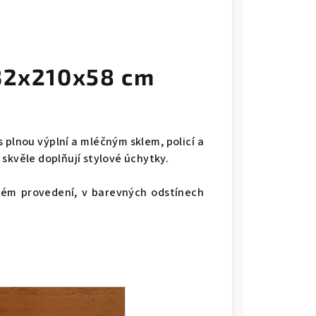
332x210x58 cm
s plnou výplní a mléčným sklem, policí a
skvěle doplňují stylové úchytky.
lém provedení, v barevných odstínech