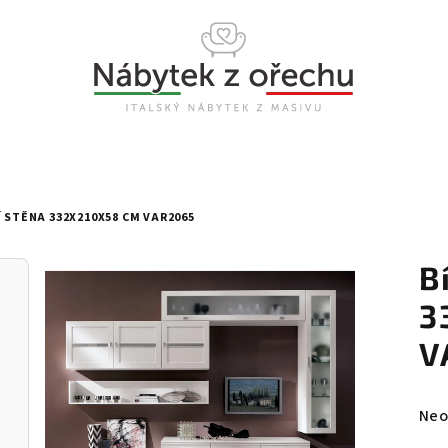
 STĚNA 332X210X58 CM VAR2065
B
3
V
Prů
Neo
hod