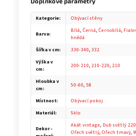
Doplňkové parametry
Kategorie
:
Obývací stěny
Bílá
,
Černá
,
Černobílá
,
Fialo
Barva
:
hnědá
Šířka v cm
:
330-340
,
332
Výška v
200-210
,
210-220
,
210
cm
:
Hloubka v
50-60
,
58
cm
:
Místnost
:
Obývací pokoj
Materiál
:
Sklo
Akát vintage
,
Dub světlý 22
Dekor -
Ořech světlý
,
Ořech tmavý
,