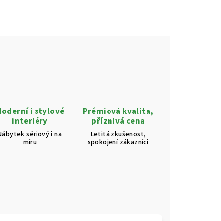
oderní i stylové
Prémiová kvalita,
interiéry
příznivá cena
Nábytek sériový i na
Letitá zkušenost,
míru
spokojení zákazníci