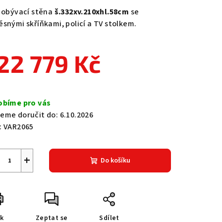
duktu
á obývací stěna
š.332xv.210xhl.58cm
se
ěsnými skříňkami, policí a TV stolkem.
22 779 Kč
zdiček.
ná
a:
obíme pro vás
eme doručit do:
6.10.2026
:
VAR2065
+
Do košíku
sk
Zeptat se
Sdílet