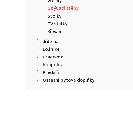
Vitríny
a
Obývací stěny
n
Stolky
TV stolky
n
Křesla
í
Jídelna
p
Ložnice
Pracovna
a
Koupelna
n
Předsíň
Ostatní bytové doplňky
e
l