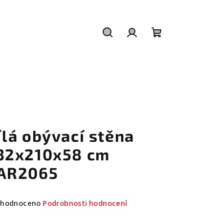
Hledat
Přihlášení
Nákupní
košík
ílá obývací stěna
32x210x58 cm
AR2065
měrné
hodnoceno
Podrobnosti hodnocení
nocení