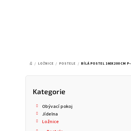
Přejít
na
obsah
/
LOŽNICE
/
POSTELE
/
BÍLÁ POSTEL 160X200 CM P-
DOMŮ
P
o
Kategorie
Přeskočit
kategorie
s
Obývací pokoj
t
Jídelna
Ložnice
r