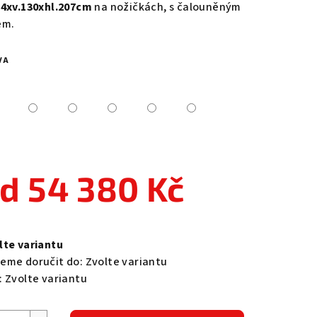
84xv.130xhl.207cm
na nožičkách, s čalouněným
em.
VA
zdiček.
od
54 380 Kč
ná
a:
lte variantu
eme doručit do:
Zvolte variantu
:
Zvolte variantu