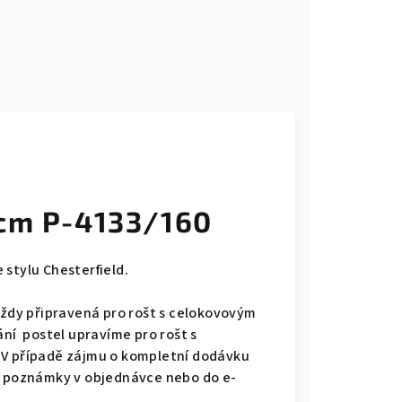
 cm P-4133/160
 stylu Chesterfield.
vždy připravená pro rošt s celokovovým
ání postel upravíme pro rošt s
 V případě zájmu o kompletní dodávku
do poznámky v objednávce nebo do e-