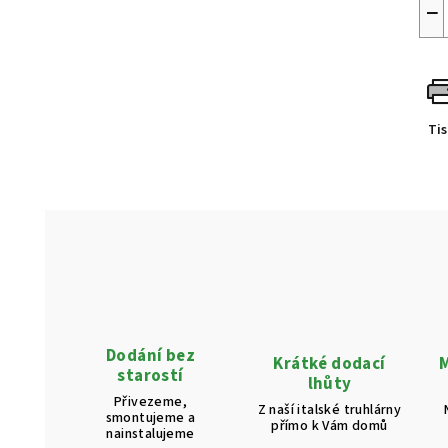
−
Ti
Dodání bez
Krátké dodací
M
starostí
lhůty
Přivezeme,
Z naší italské truhlárny
smontujeme a
přímo k Vám domů
nainstalujeme