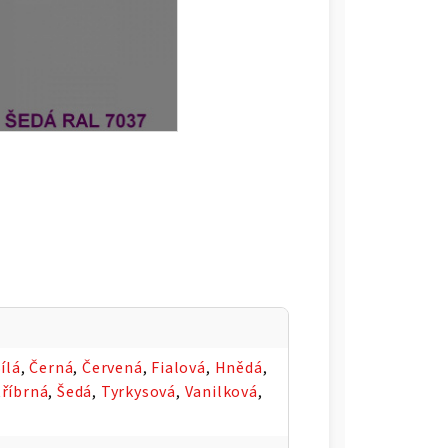
ílá
,
Černá
,
Červená
,
Fialová
,
Hnědá
,
tříbrná
,
Šedá
,
Tyrkysová
,
Vanilková
,