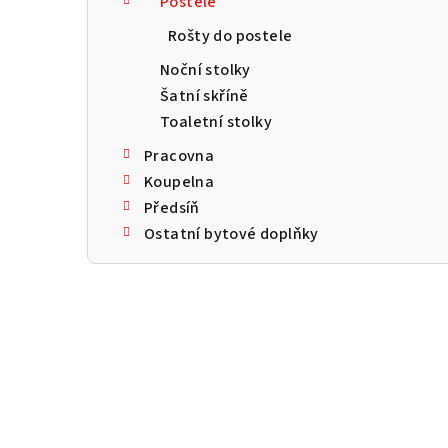
Postele
a
Rošty do postele
n
Noční stolky
n
Šatní skříně
Toaletní stolky
í
Pracovna
p
Koupelna
a
Předsíň
Ostatní bytové doplňky
n
e
l