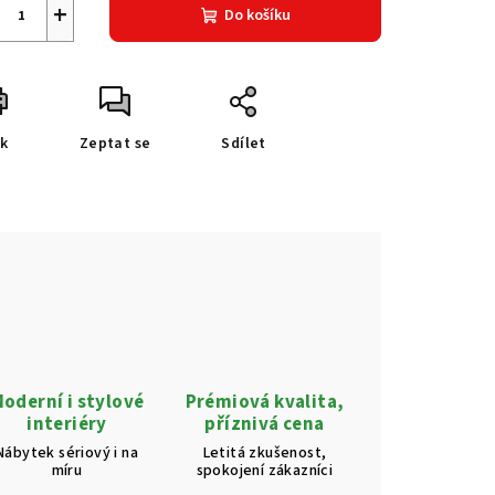
+
Do košíku
sk
Zeptat se
Sdílet
oderní i stylové
Prémiová kvalita,
interiéry
příznivá cena
Nábytek sériový i na
Letitá zkušenost,
míru
spokojení zákazníci