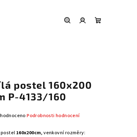
Hledat
Přihlášení
Nákupní
košík
ílá postel 160x200
m P-4133/160
měrné
hodnoceno
Podrobnosti hodnocení
nocení
duktu
á postel
160x200cm
, venkovní rozměry: