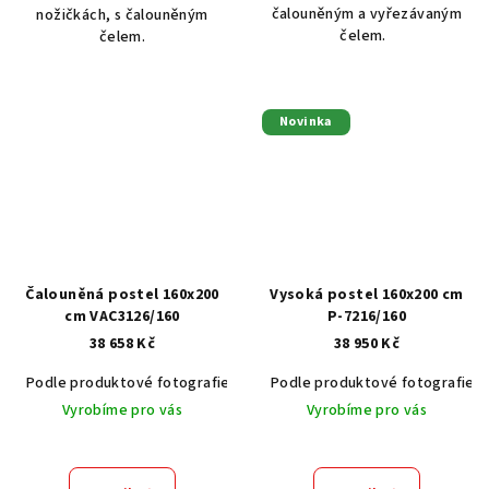
čalouněným a vyřezávaným
nožičkách, s čalouněným
čelem.
čelem.
Novinka
Čalouněná postel 160x200
Vysoká postel 160x200 cm
cm VAC3126/160
P-7216/160
38 658 Kč
38 950 Kč
Podle produktové fotografie
Akát vintage BT1551
Podle produktové fotografie
Dub světlý
Vyrobíme pro vás
Vyrobíme pro vás
Průměrné
hodnocení