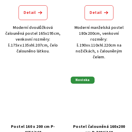
Detail
Detail
Moderní dvoulůžková
Moderní manželská postel
čalouněná postel 165x195cm,
180x200cm, venkovní
venkovní rozměry:
rozměry:
š.175xv.135xhl.207cm, čelo
š.190xv.110xhl.220cm na
čalouněno látkou.
nožičkách, s čalouněným
čelem.
Novinka
Postel 160 x 200 cm P-
Postel čalouněná 160x200