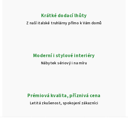
p
i
Krátké dodací lhůty
s
Z naší italské truhlárny přímo k Vám domů
u
Moderní i stylové interiéry
Nábytek sériový i na míru
Prémiová kvalita, příznivá cena
Letitá zkušenost, spokojení zákazníci
Z