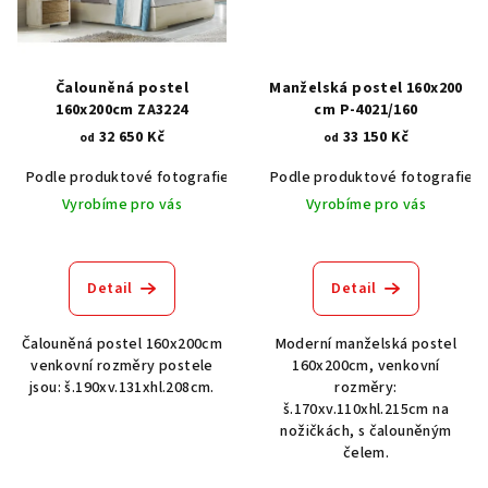
Čalouněná postel
Manželská postel 160x200
160x200cm ZA3224
cm P-4021/160
32 650 Kč
33 150 Kč
od
od
Podle produktové fotografie
Bílá
Podle produktové fotografie
Bílá s patinou BT9001-A6
Č
Vyrobíme pro vás
Vyrobíme pro vás
Detail
Detail
Čalouněná postel 160x200cm
Moderní manželská postel
venkovní rozměry postele
160x200cm, venkovní
jsou: š.190xv.131xhl.208cm.
rozměry:
š.170xv.110xhl.215cm na
nožičkách, s čalouněným
čelem.