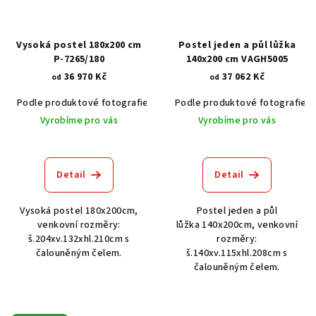
Vysoká postel 180x200 cm
Postel jeden a půl lůžka
P-7265/180
140x200 cm VAGH5005
36 970 Kč
37 062 Kč
od
od
Podle produktové fotografie
Akát vintage BT1551
Podle produktové fotografie
Dub světlý
Vyrobíme pro vás
Vyrobíme pro vás
Detail
Detail
Vysoká postel 180x200cm,
Postel jeden a půl
venkovní rozměry:
lůžka 140x200cm, venkovní
š.204xv.132xhl.210cm s
rozměry:
čalouněným čelem.
š.140xv.115xhl.208cm s
čalouněným čelem.