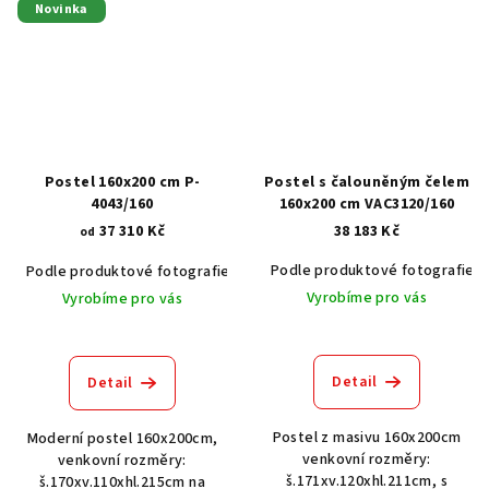
Novinka
Postel 160x200 cm P-
Postel s čalouněným čelem
4043/160
160x200 cm VAC3120/160
37 310 Kč
38 183 Kč
od
Podle produktové fotografie
Podle produktové fotografie
Akát vintage BT1551
Dub světlý
Vyrobíme pro vás
Vyrobíme pro vás
Detail
Detail
Postel z masivu 160x200cm
Moderní postel 160x200cm,
venkovní rozměry:
venkovní rozměry:
š.171xv.120xhl.211cm, s
š.170xv.110xhl.215cm na