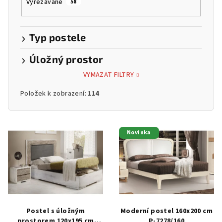
Vyřezávané
58
Typ postele
Úložný prostor
VYMAZAT FILTRY
Položek k zobrazení:
114
V
Novinka
ý
p
i
s
p
r
Postel s úložným
Moderní postel 160x200 cm
prostorem 120x195 cm
P-7278/160