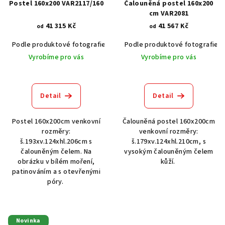
Postel 160x200 VAR2117/160
Čalouněná postel 160x200
cm VAR2081
41 315 Kč
41 567 Kč
od
od
Podle produktové fotografie
Bílá
Podle produktové fotografie
Bílá s patinou BT9001-A6
Č
Vyrobíme pro vás
Vyrobíme pro vás
Detail
Detail
Postel 160x200cm venkovní
Čalouněná postel 160x200cm
rozměry:
venkovní rozměry:
š.193xv.124xhl.206cm s
š.179xv.124xhl.210cm, s
čalouněným čelem. Na
vysokým čalouněným čelem
obrázku v bílém moření,
kůží.
patinováním a s otevřenými
póry.
Novinka