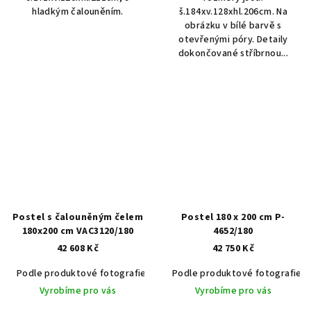
hladkým čalouněním.
š.184xv.128xhl.206cm. Na
obrázku v bílé barvě s
otevřenými póry. Detaily
dokončované stříbrnou...
Postel s čalouněným čelem
Postel 180 x 200 cm P-
180x200 cm VAC3120/180
4652/180
42 608 Kč
42 750 Kč
Podle produktové fotografie
Akát vintage BT1551
Podle produktové fotografie
Dub světlý
Vyrobíme pro vás
Vyrobíme pro vás