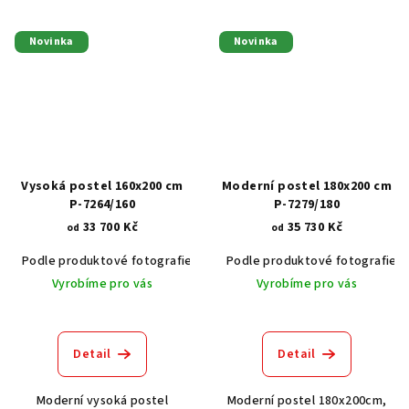
Novinka
Novinka
Vysoká postel 160x200 cm
Moderní postel 180x200 cm
P-7264/160
P-7279/180
33 700 Kč
35 730 Kč
od
od
Podle produktové fotografie
Akát vintage BT1551
Podle produktové fotografie
Dub světlý
Vyrobíme pro vás
Vyrobíme pro vás
Detail
Detail
Moderní vysoká postel
Moderní postel 180x200cm,