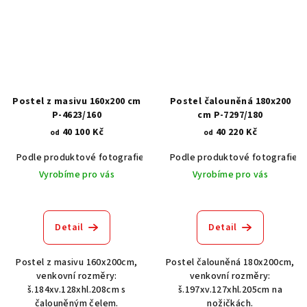
Postel z masivu 160x200 cm
Postel čalouněná 180x200
P-4623/160
cm P-7297/180
40 100 Kč
40 220 Kč
od
od
Podle produktové fotografie
Bílá
Podle produktové fotografie
Bílá s patinou BT9001-A6
Č
Vyrobíme pro vás
Vyrobíme pro vás
Detail
Detail
Postel z masivu 160x200cm,
Postel čalouněná 180x200cm,
venkovní rozměry:
venkovní rozměry:
š.184xv.128xhl.208cm s
š.197xv.127xhl.205cm na
čalouněným čelem.
nožičkách.