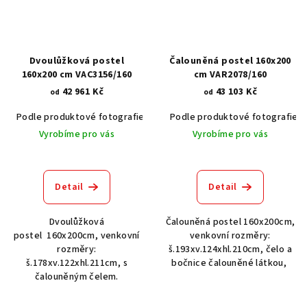
Dvoulůžková postel
Čalouněná postel 160x200
160x200 cm VAC3156/160
cm VAR2078/160
42 961 Kč
43 103 Kč
od
od
Podle produktové fotografie
Bílá
Podle produktové fotografie
Bílá s patinou BT9001-A6
Č
Vyrobíme pro vás
Vyrobíme pro vás
Detail
Detail
Dvoulůžková
Čalouněná postel 160x200cm,
postel 160x200cm, venkovní
venkovní rozměry:
rozměry:
š.193xv.124xhl.210cm, čelo a
š.178xv.122xhl.211cm, s
bočnice čalouněné látkou,
čalouněným čelem.