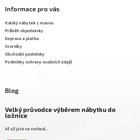
á
p
Informace pro vás
a
Italský nábytek z masivu
t
Průběh objednávky
í
Doprava a platba
Vzorníky
Obchodní podmínky
Podmínky ochrany osobních údajů
Blog
Velký průvodce výběrem nábytku do
ložnice
Ať už jste se rozhod...