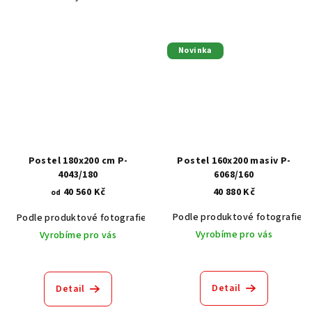
Novinka
Postel 180x200 cm P-
Postel 160x200 masiv P-
4043/180
6068/160
40 560 Kč
40 880 Kč
od
Podle produktové fotografie
Podle produktové fotografie
Akát vintage BT1551
Dub světlý
Vyrobíme pro vás
Vyrobíme pro vás
Detail
Detail