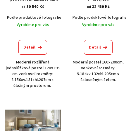
o
ZA3219
30 540 Kč
32 460 Kč
d
od
od
u
Podle produktové fotografie
Bílá
Podle produktové fotografie
Bílá s patinou BT9001-A6
Č
k
Vyrobíme pro vás
Vyrobíme pro vás
t
ů
Detail
Detail
Moderní rozšířená
Moderní postel 160x200cm,
jednolůžková postel 120x195
venkovní rozměry:
cm venkovní rozměry:
š.184xv.132xhl.205cm s
š.150xv.131xhl.207cm s
čalouněným čelem.
úložným prostorem.