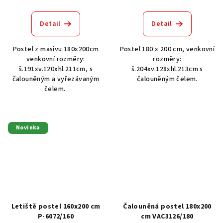
Detail
Detail
Postel z masivu 180x200cm
Postel 180 x 200 cm, venkovní
venkovní rozměry:
rozměry:
š.191xv.120xhl.211cm, s
š.204xv.128xhl.213cm s
čalouněným a vyřezávaným
čalouněným čelem.
čelem.
Novinka
Letiště postel 160x200 cm
Čalouněná postel 180x200
P-6072/160
cm VAC3126/180