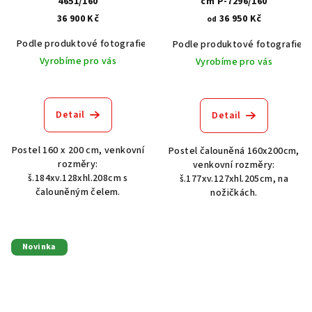
4651/160
cm P-7296/160
36 900 Kč
36 950 Kč
od
Podle produktové fotografie
Akát vintage BT1551
Dub světlý
Podle produktové fotografie
Vyrobíme pro vás
Vyrobíme pro vás
Detail
Detail
Postel 160 x 200 cm, venkovní
Postel čalouněná 160x200cm,
rozměry:
venkovní rozměry:
š.184xv.128xhl.208cm s
š.177xv.127xhl.205cm, na
čalouněným čelem.
nožičkách.
Novinka