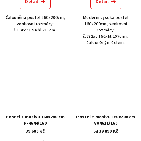
produktu
Detail
Detail
je
5,0
Čalouněná postel 160x200cm,
Moderní vysoká postel
z
venkovní rozměry:
160x200cm, venkovní
5
š.174xv.120xhl.211cm.
rozměry:
hvězdiček.
š.182xv.150xhl.207cm s
čalouněným čelem.
Postel z masivu 160x200 cm
Postel z masivu 160x200 cm
P-4644/160
VA4611/160
39 600 Kč
39 890 Kč
od