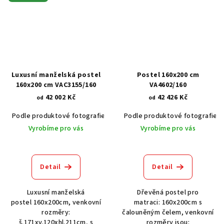
Luxusní manželská postel
Postel 160x200 cm
160x200 cm VAC3155/160
VA4602/160
42 002 Kč
42 426 Kč
od
od
Podle produktové fotografie
Bílá
Podle produktové fotografie
Bílá s patinou BT9001-A6
Č
Vyrobíme pro vás
Vyrobíme pro vás
Detail
Detail
Luxusní manželská
Dřevěná postel pro
postel 160x200cm, venkovní
matraci: 160x200cm s
rozměry:
čalouněným čelem, venkovní
š.171xv.120xhl.211cm, s
rozměry jsou: