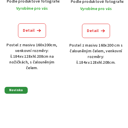
Podle produktové fotografie
Akát vintage BT1551
Dub světlý
Podle produktové fotografie
Vyrobíme pro vás
Vyrobíme pro vás
Detail
Detail
Postel z masivu 160x200cm,
Postel z masivu 160x200 cm s
venkovní rozměry:
čalouněným čelem, venkovní
š.184xv.128xhl.208cm na
rozměry:
nožičkách, s čalouněným
š.184xv.128xhl.208cm.
čelem.
Novinka