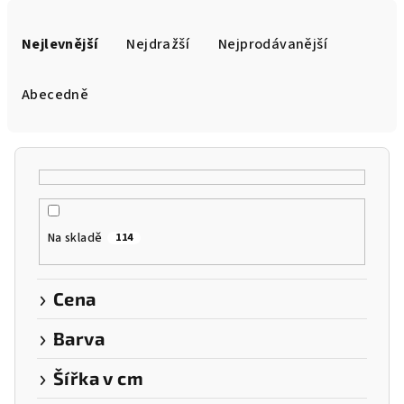
Ř
a
Nejlevnější
Nejdražší
Nejprodávanější
z
e
Abecedně
n
í
p
r
o
Na skladě
114
d
u
k
Cena
t
Barva
ů
Šířka v cm