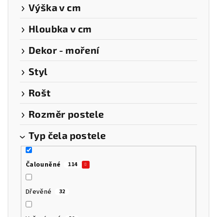
Výška v cm
Hloubka v cm
Dekor - moření
Styl
Rošt
Rozměr postele
Typ čela postele
Čalouněné
114
Dřevěné
32