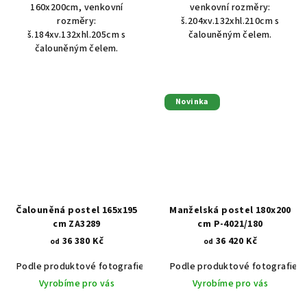
160x200cm, venkovní
venkovní rozměry:
rozměry:
š.204xv.132xhl.210cm s
š.184xv.132xhl.205cm s
čalouněným čelem.
čalouněným čelem.
Novinka
Čalouněná postel 165x195
Manželská postel 180x200
cm ZA3289
cm P-4021/180
36 380 Kč
36 420 Kč
od
od
Podle produktové fotografie
Akát vintage BT1551
Podle produktové fotografie
Dub světlý
Vyrobíme pro vás
Vyrobíme pro vás