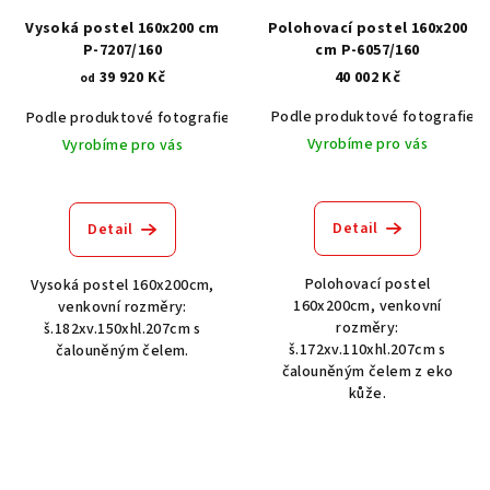
Vysoká postel 160x200 cm
Polohovací postel 160x200
P-7207/160
cm P-6057/160
39 920 Kč
40 002 Kč
od
Podle produktové fotografie
Podle produktové fotografie
Bílá
Bílá s patinou BT9001-A6
Č
Vyrobíme pro vás
Vyrobíme pro vás
Detail
Detail
Polohovací postel
Vysoká postel 160x200cm,
160x200cm, venkovní
venkovní rozměry:
rozměry:
š.182xv.150xhl.207cm s
š.172xv.110xhl.207cm s
čalouněným čelem.
čalouněným čelem z eko
kůže.