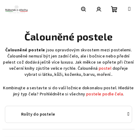
Přejít
na
obsah
Nákupní
Hledat
Přihlášení
Čalouněné postele
košík
Čalouněné postele
jsou opravdovým skvostem mezi postelemi.
Čalouněné nemusí být jen zadní čelo, ale i bočnice nebo přední
pelest což dodává ještě více luxusu. Jak měkce se opřete při čtení
večerní knihy zjistíte velice rychle. Čalouněná
postel
dopřeje
vybrat si látku, kůži, koženku, barvu, moření..
Kombinujte a sestavte si do vaší ložnice dokonalou postel. Hledáte
jiný typ čela? Prohlédněte si všechny
postele podle čela
.
Rošty do postele