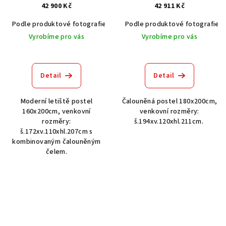
42 900 Kč
42 911 Kč
Podle produktové fotografie
Akát vintage BT1551
Podle produktové fotografie
Dub světlý
Vyrobíme pro vás
Vyrobíme pro vás
Detail
Detail
Moderní letiště postel
Čalouněná postel 180x200cm,
160x200cm, venkovní
venkovní rozměry:
rozměry:
š.194xv.120xhl.211cm.
š.172xv.110xhl.207cm s
kombinovaným čalouněným
čelem.