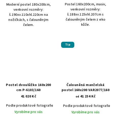
Postel 160x200cm, masiv,
Moderní postel 180x200cm,
venkovní rozměry:
venkovní rozměry:
š.188xv.125xhl.207cm s
š.190xv.110xhl.220cm na
čalouněným čelem z eko
nožičkách, s čalouněným
kůže.
čelem.
Tip
Postel dvoulůžko 160x200
Čalouněná manželská
cm P-6103/160
postel 160x200 VAR2077/160
41 020 Kč
41 234 Kč
od
Podle produktové fotografie
Akát vintage BT1551
Dub světlý
Podle produktové fotografie
Vyrobíme pro vás
Vyrobíme pro vás