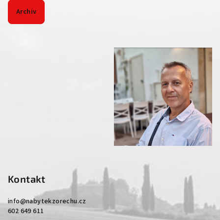
Archiv
Kontakt
info
@
nabytekzorechu.cz
602 649 611