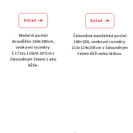
Detail
Detail
Moderní postel
Čalouněná manželská postel
dvoulůžko 160x200cm,
160×200, venkovní rozměry:
venkovní rozměry:
213x124x205cm s čalouněným
š.172xv.110xhl.207cm s
čelem kůží nebo látkou.
čalouněným čelem z eko
kůže.