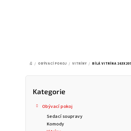
Přejít
na
obsah
/
OBÝVACÍ POKOJ
/
VITRÍNY
/
BÍLÁ VITRÍNA 163X20
DOMŮ
P
o
Kategorie
Přeskočit
kategorie
s
Obývací pokoj
t
Sedací soupravy
r
Komody