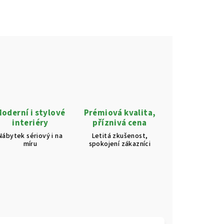
oderní i stylové
Prémiová kvalita,
interiéry
příznivá cena
Nábytek sériový i na
Letitá zkušenost,
míru
spokojení zákazníci