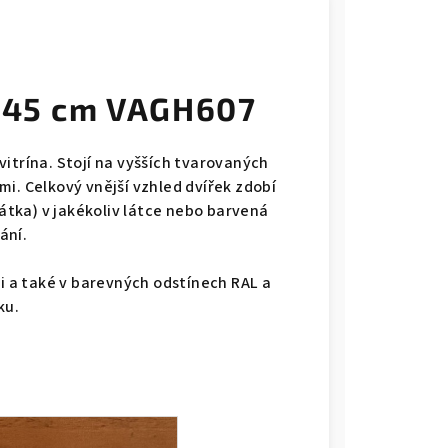
7x45 cm VAGH607
itrína. Stojí na vyšších tvarovaných
i. Celkový vnější vzhled dvířek zdobí
látka) v jakékoliv látce nebo barvená
ání.
ii a také v barevných odstínech RAL a
ku.