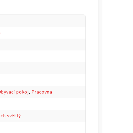
á
bývací pokoj
,
Pracovna
ch světlý