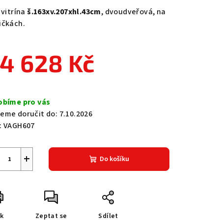
duktu
 vitrína
š.163xv.207xhl.43cm
, dvoudveřová, na
ičkách.
4 628 Kč
zdiček.
ná
a:
obíme pro vás
eme doručit do:
7.10.2026
:
VAGH607
+
Do košíku
sk
Zeptat se
Sdílet