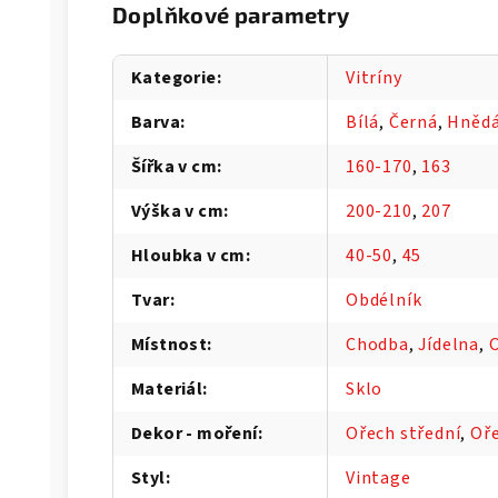
Doplňkové parametry
Kategorie
:
Vitríny
Barva
:
Bílá
,
Černá
,
Hněd
Šířka v cm
:
160-170
,
163
Výška v cm
:
200-210
,
207
Hloubka v cm
:
40-50
,
45
Tvar
:
Obdélník
Místnost
:
Chodba
,
Jídelna
,
O
Materiál
:
Sklo
Dekor - moření
:
Ořech střední
,
Oře
Styl
:
Vintage