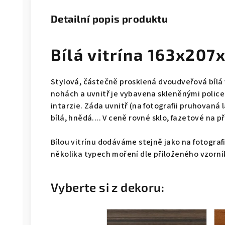
Detailní popis produktu
Bílá vitrína 163x20
Stylová, částečně prosklená dvoudveřová bílá v
nohách a uvnitř je vybavena skleněnými policem
intarzie. Záda uvnitř (na fotografii pruhovaná 
bílá, hnědá.... V ceně rovné sklo, fazetové na př
Bílou vitrínu dodáváme stejně jako na fotograf
několika typech moření dle přiloženého vzorní
Vyberte si z dekoru: