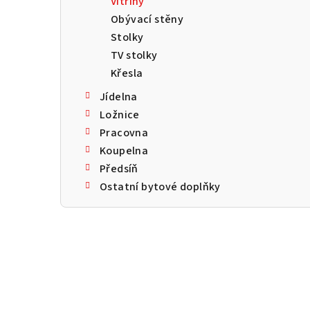
Vitríny
a
Obývací stěny
n
Stolky
TV stolky
n
Křesla
í
Jídelna
p
Ložnice
Pracovna
a
Koupelna
n
Předsíň
Ostatní bytové doplňky
e
l