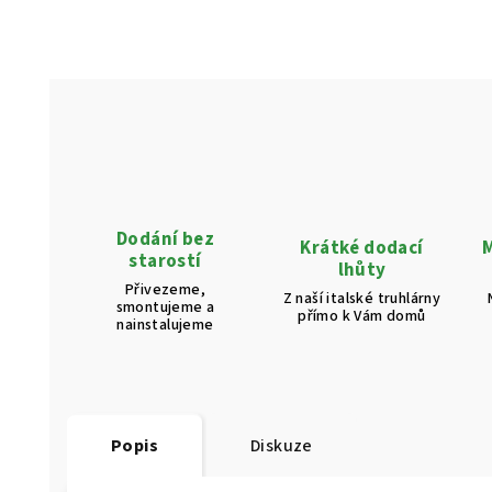
Dodání bez
Krátké dodací
M
starostí
lhůty
Přivezeme,
Z naší italské truhlárny
smontujeme a
přímo k Vám domů
nainstalujeme
Popis
Diskuze