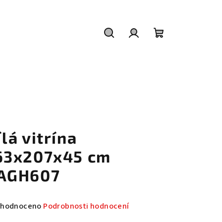
Hledat
Přihlášení
Nákupní
košík
ílá vitrína
63x207x45 cm
AGH607
měrné
hodnoceno
Podrobnosti hodnocení
nocení