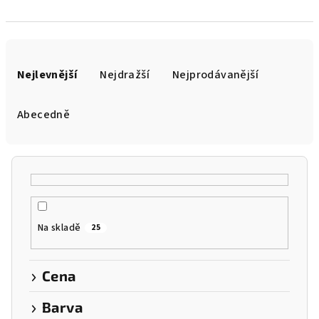
Ř
a
Nejlevnější
Nejdražší
Nejprodávanější
z
e
Abecedně
n
í
p
r
o
Na skladě
25
d
u
k
Cena
t
Barva
ů