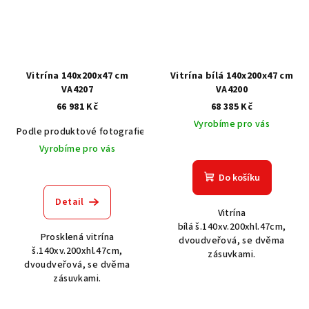
Vitrína 140x200x47 cm
Vitrína bílá 140x200x47 cm
VA4207
VA4200
66 981 Kč
68 385 Kč
Vyrobíme pro vás
Podle produktové fotografie
Akát vintage BT1551
Dub světlý
Vyrobíme pro vás
Do košíku
Detail
Vitrína
bílá š.140xv.200xhl.47cm,
Prosklená vitrína
dvoudveřová, se dvěma
š.140xv.200xhl.47cm,
zásuvkami.
dvoudveřová, se dvěma
zásuvkami.