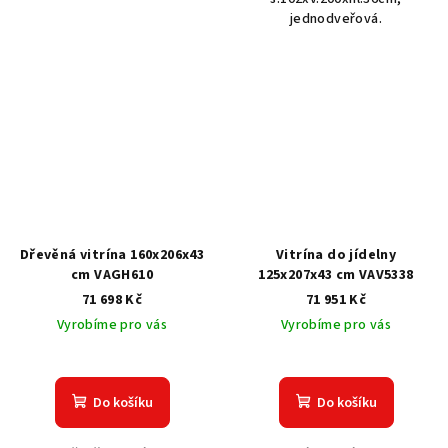
jednodveřová.
Dřevěná vitrína 160x206x43
Vitrína do jídelny
cm VAGH610
125x207x43 cm VAV5338
71 698 Kč
71 951 Kč
Vyrobíme pro vás
Vyrobíme pro vás
Do košíku
Do košíku