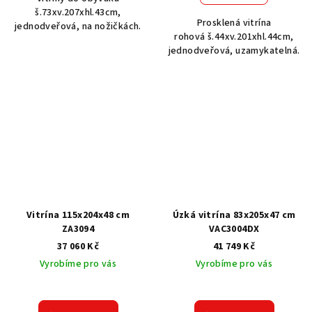
š.73xv.207xhl.43cm,
Prosklená vitrína
jednodveřová, na nožičkách.
rohová š.44xv.201xhl.44cm,
jednodveřová, uzamykatelná.
Vitrína 115x204x48 cm
Úzká vitrína 83x205x47 cm
ZA3094
VAC3004DX
37 060 Kč
41 749 Kč
Vyrobíme pro vás
Vyrobíme pro vás