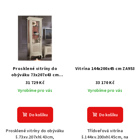
Prosklené vitríny do
Vitrína 144x200x45 cm ZA953
obýváku 73x207x43 cm
VAGH5001DX
31 729 Kč
33 170 Kč
Vyrobíme pro vás
Vyrobíme pro vás
Do košíku
Do košíku
Prosklené vitríny do obýváku
Třídveřová vitrína
š.73xv.207xhl.43cm,
š.144xv.200xhl.45cm, na