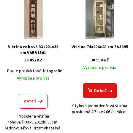
ý
p
i
s
p
r
Vitrína rohová 33x201x33
Vitrína 74x206x48 cm ZA3095
o
cm VABV1501
30 052 Kč
30 950 Kč
d
Vyrobíme pro vás
u
Podle produktové fotografie
Akát vintage BT1551
Dub světlý
k
Vyrobíme pro vás
t
Do košíku
ů
Detail
Stylová jednodveřová vitrína
prosklená š.74xv.206xhl.48cm.
Prosklená vitrína
rohová š.33xv.201xhl.33cm,
jednodveřová, uzamykatelná.