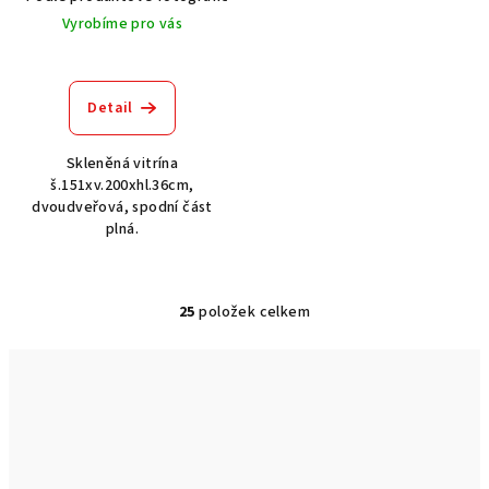
Vyrobíme pro vás
Detail
Skleněná vitrína
š.151xv.200xhl.36cm,
dvoudveřová, spodní část
plná.
25
položek celkem
O
v
l
á
d
a
c