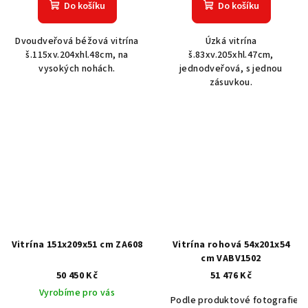
Do košíku
Do košíku
Dvoudveřová béžová vitrína
Úzká vitrína
š.115xv.204xhl.48cm, na
š.83xv.205xhl.47cm,
vysokých nohách.
jednodveřová, s jednou
zásuvkou.
Vitrína 151x209x51 cm ZA608
Vitrína rohová 54x201x54
cm VABV1502
50 450 Kč
51 476 Kč
Vyrobíme pro vás
Podle produktové fotografie