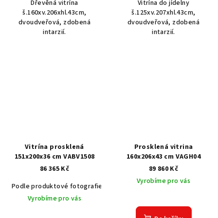
Dřevěná vitrína
Vitrína do jídelny
š.160xv.206xhl.43cm,
š.125xv.207xhl.43cm,
dvoudveřová, zdobená
dvoudveřová, zdobená
intarzií.
intarzií.
Vitrína prosklená
Prosklená vitrina
151x200x36 cm VABV1508
160x206x43 cm VAGH04
86 365 Kč
89 860 Kč
Vyrobíme pro vás
Podle produktové fotografie
Akát vintage BT1551
Dub světlý
Vyrobíme pro vás