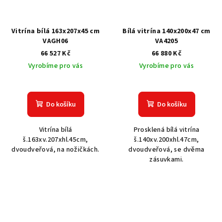
Vitrína bílá 163x207x45 cm
Bílá vitrína 140x200x47 cm
VAGH06
VA4205
66 527 Kč
66 880 Kč
Vyrobíme pro vás
Vyrobíme pro vás
Do košíku
Do košíku
Vitrína bílá
Prosklená bílá vitrína
š.163xv.207xhl.45cm,
š.140xv.200xhl.47cm,
dvoudveřová, na nožičkách.
dvoudveřová, se dvěma
zásuvkami.