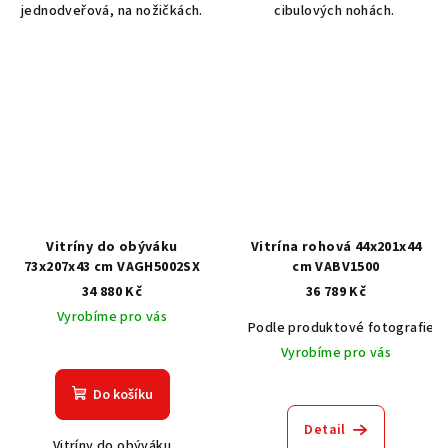
jednodveřová, na nožičkách.
cibulových nohách.
Vitríny do obýváku
Vitrína rohová 44x201x44
73x207x43 cm VAGH5002SX
cm VABV1500
34 880 Kč
36 789 Kč
Vyrobíme pro vás
Podle produktové fotografie
Vyrobíme pro vás
Do košíku
Detail
Vitríny do obýváku