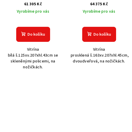
61 305 Kč
64 375 Kč
Vyrobíme pro vás
Vyrobíme pro vás
Do košíku
Do košíku
Vitrína
Vitrína
bílá š.125xv.207xhl.43cm se
prosklená š.163xv.207xhl.45cm,
skleněnými policemi, na
dvoudveřová, na nožičkách.
nožičkách.