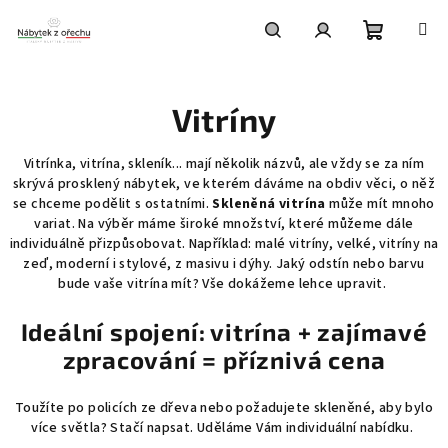
Přejít
na
obsah
Nákupní
Hledat
Přihlášení
Vitríny
košík
Vitrínka, vitrína, skleník... mají několik názvů, ale vždy se za ním
skrývá prosklený nábytek, ve kterém dáváme na obdiv věci, o něž
se chceme podělit s ostatními.
Skleněná vitrína
může mít mnoho
variat. Na výběr máme široké množství, které můžeme dále
individuálně přizpůsobovat. Například: malé vitríny, velké, vitríny na
zeď, moderní i stylové, z masivu i dýhy. Jaký odstín nebo barvu
bude vaše vitrína mít? Vše dokážeme lehce upravit.
Ideální spojení: vitrína + zajímavé
zpracování = příznivá cena
Toužíte po policích ze dřeva nebo požadujete skleněné, aby bylo
více světla? Stačí napsat. Uděláme Vám individuální nabídku.