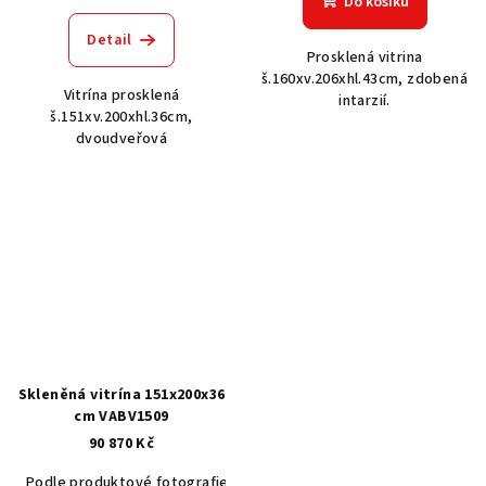
Do košíku
Detail
Prosklená vitrina
š.160xv.206xhl.43cm, zdobená
Vitrína prosklená
intarzií.
š.151xv.200xhl.36cm,
dvoudveřová
Skleněná vitrína 151x200x36
cm VABV1509
90 870 Kč
Podle produktové fotografie
Akát vintage BT1551
Dub světlý