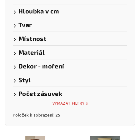
Hloubka v cm
Tvar
Místnost
Materiál
Dekor - moření
Styl
Počet zásuvek
VYMAZAT FILTRY
Položek k zobrazení:
25
V