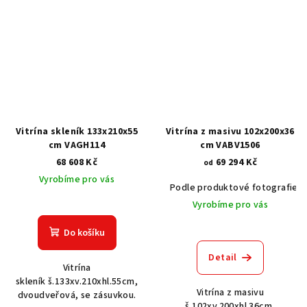
Vitrína skleník 133x210x55
Vitrína z masivu 102x200x36
cm VAGH114
cm VABV1506
68 608 Kč
69 294 Kč
od
Vyrobíme pro vás
Podle produktové fotografie
Vyrobíme pro vás
Do košíku
Detail
Vitrína
skleník š.133xv.210xhl.55cm,
Vitrína z masivu
dvoudveřová, se zásuvkou.
š.102xv.200xhl.36cm,