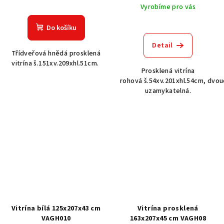
Vyrobíme pro vás
Do košíku
Detail
Třídveřová hnědá prosklená
vitrína š.151xv.209xhl.51cm.
Prosklená vitrína
rohová š.54xv.201xhl.54cm, dvo
uzamykatelná.
Vitrína bílá 125x207x43 cm
Vitrína prosklená
VAGH010
163x207x45 cm VAGH08