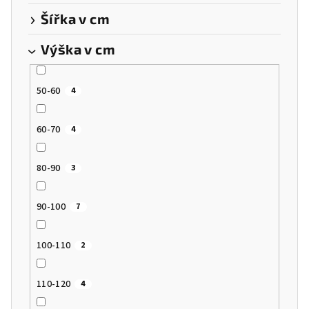
Šířka v cm
Výška v cm
50-60
4
60-70
4
80-90
3
90-100
7
100-110
2
110-120
4