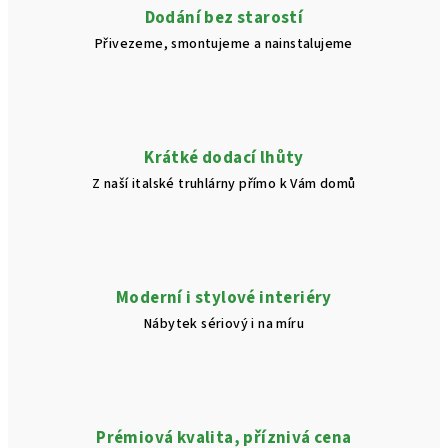
í
Dodání bez starostí
p
Přivezeme, smontujeme a nainstalujeme
r
v
k
y
v
Krátké dodací lhůty
ý
Z naší italské truhlárny přímo k Vám domů
p
i
s
u
Moderní i stylové interiéry
Nábytek sériový i na míru
Prémiová kvalita, příznivá cena