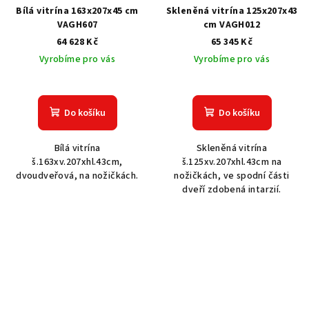
Bílá vitrína 163x207x45 cm
Skleněná vitrína 125x207x43
VAGH607
cm VAGH012
64 628 Kč
65 345 Kč
Vyrobíme pro vás
Vyrobíme pro vás
Do košíku
Do košíku
Bílá vitrína
Skleněná vitrína
š.163xv.207xhl.43cm,
š.125xv.207xhl.43cm na
dvoudveřová, na nožičkách.
nožičkách, ve spodní části
dveří zdobená intarzií.