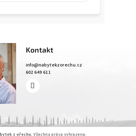
Kontakt
info
@
nabytekzorechu.cz
602 649 611
bytek z ořechu
. Všechna práva vyhrazena.