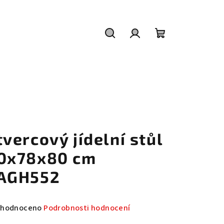
Hledat
Přihlášení
Nákupní
košík
tvercový jídelní stůl
0x78x80 cm
AGH552
měrné
hodnoceno
Podrobnosti hodnocení
nocení