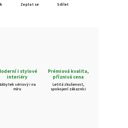
sk
Zeptat se
Sdílet
oderní i stylové
Prémiová kvalita,
interiéry
příznivá cena
Nábytek sériový i na
Letitá zkušenost,
míru
spokojení zákazníci