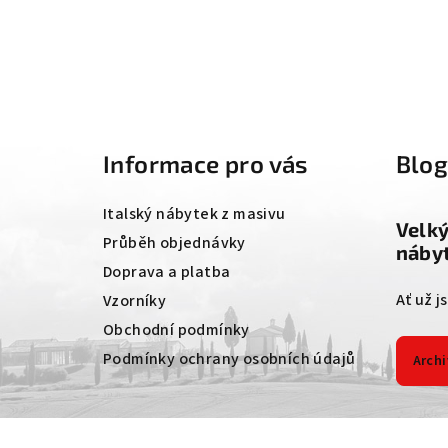
Z
á
Informace pro vás
Blo
p
a
Italský nábytek z masivu
Velk
t
Průběh objednávky
nábyt
Doprava a platba
í
Ať už j
Vzorníky
Obchodní podmínky
Podmínky ochrany osobních údajů
Archi