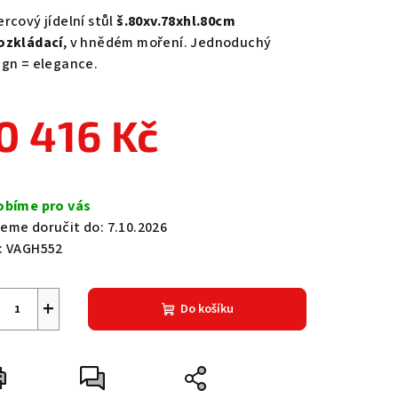
duktu
ercový jídelní stůl
š.80xv.78xhl.80cm
ozkládací
, v hnědém moření. Jednoduchý
ign = elegance.
0 416 Kč
zdiček.
ná
a:
obíme pro vás
eme doručit do:
7.10.2026
:
VAGH552
+
Do košíku