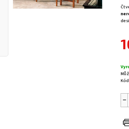
pro
Čtv
je
ner
0,0
des
z
5
1
hvě
Měr
cen
Vyr
Můž
Kód
−