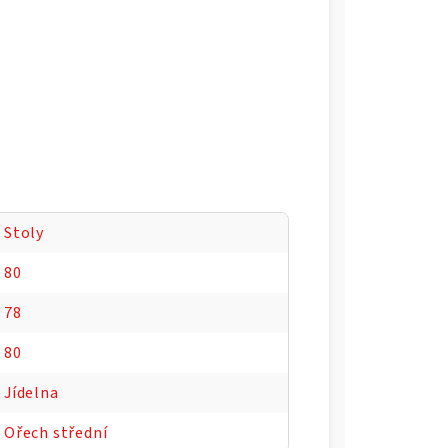
Stoly
80
78
80
Jídelna
Ořech střední