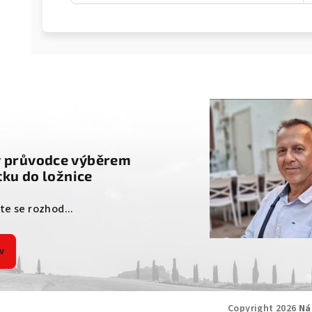
g
ý průvodce výběrem
ku do ložnice
ste se rozhod...
v
Copyright 2026
Ná