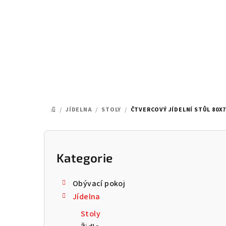
Přejít
na
obsah
/
JÍDELNA
/
STOLY
/
ČTVERCOVÝ JÍDELNÍ STŮL 80X
DOMŮ
P
o
Kategorie
Přeskočit
kategorie
s
Obývací pokoj
t
Jídelna
r
Stoly