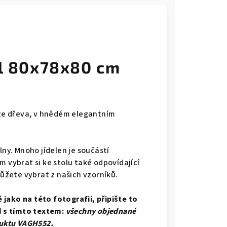
ůl 80x78x80 cm
ý ze dřeva, v hnědém elegantním
lny. Mnoho jídelen je součástí
m vybrat si ke stolu také odpovídající
můžete vybrat z našich vzorníků.
jako na této fotografii, připište to
 s tímto textem:
všechny objednané
duktu VAGH552.