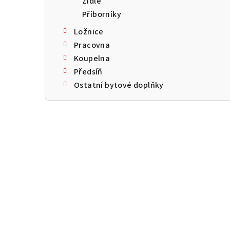
Židle
a
Příborníky
n
Ložnice
n
Pracovna
Koupelna
í
Předsíň
p
Ostatní bytové doplňky
a
n
e
l