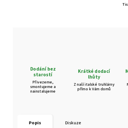
Ti
Dodání bez
Krátké dodací
M
starostí
lhůty
Přivezeme,
Z naší italské truhlárny
smontujeme a
přímo k Vám domů
nainstalujeme
Popis
Diskuze