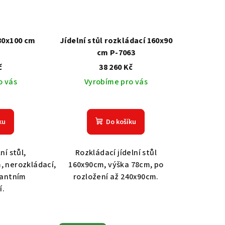
x80x100 cm
Jídelní stůl rozkládací 160x90
cm P-7063
č
38 260 Kč
o vás
Vyrobíme pro vás
ku
Do košíku
ní stůl,
Rozkládací jídelní stůl
, nerozkládací,
160x90cm, výška 78cm, po
gantním
rozložení až 240x90cm.
í.