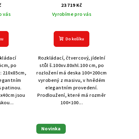
č
23 719 Kč
o vás
Vyrobíme pro vás
ku
Do košíku
zkládací
Rozkládací, čtvercový, jídelní
85cm, po
stůl š.100xv.80xhl.100 cm, po
: 210x85cm,
rozložení má deska 100×200cm
legantním
vyrobený z masivu, v hnědém
s patinou.
elegantním provedení.
5x40cm jsou
Prodloužení, které má rozměr
skou...
100×100...
Novinka