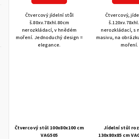
k
ů
t
Čtvercový jídelní stůl
Čtvercový, jíde
š.80xv.78xhl.80cm
š.120xv.78xh
ů
nerozkládací, v hnědém
nerozkládací, s
moření. Jednoduchý design =
masivu, na obrázk
elegance.
moření
Čtvercový stůl 100x80x100 cm
Jídelní stůl rozkládací
VAG505
130x80x85 cm VA