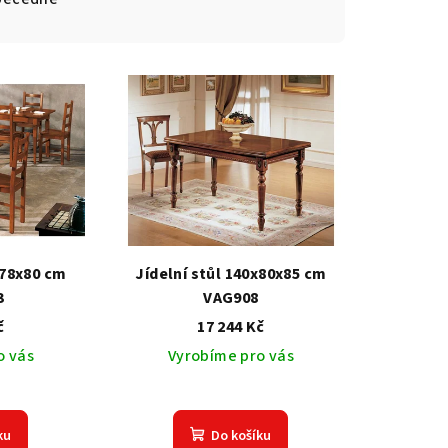
x78x80 cm
Jídelní stůl 140x80x85 cm
3
VAG908
č
17 244 Kč
o vás
Vyrobíme pro vás
ku
Do košíku