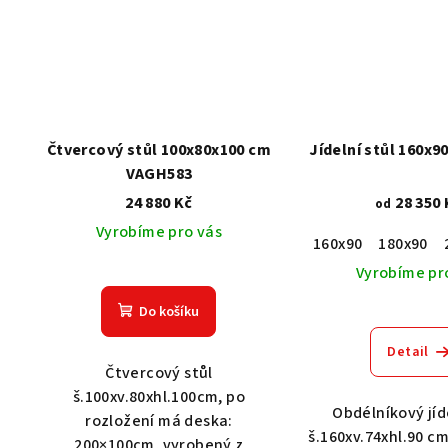
Čtvercový stůl 100x80x100 cm
Jídelní stůl 160x9
VAGH583
24 880 Kč
28 350 
od
Vyrobíme pro vás
160x90
180x90
Vyrobíme pr
Do košíku
Detail
Čtvercový stůl
š.100xv.80xhl.100cm, po
Obdélníkový jíde
rozložení má deska:
š.160xv.74xhl.90 c
200×100cm, vyrobený z