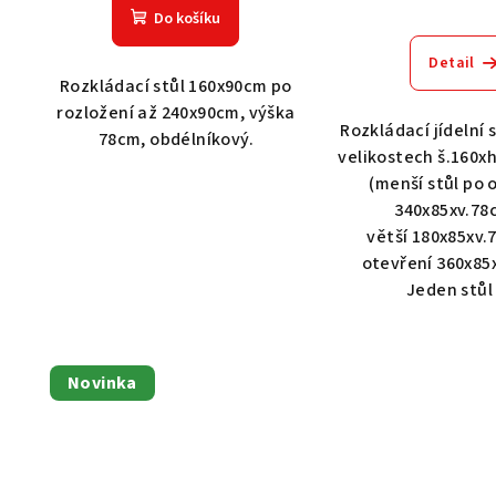
Do košíku
Detail
Rozkládací stůl 160x90cm po
rozložení až 240x90cm, výška
Rozkládací jídelní 
78cm, obdélníkový.
velikostech š.160x
(menší stůl po 
340x85xv.78
větší 180x85xv.
otevření 360x85
Jeden stůl 
Novinka