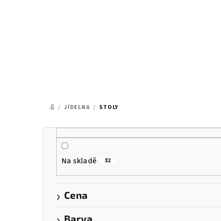
Přejít
na
obsah
/
JÍDELNA
/
STOLY
DOMŮ
P
o
Na skladě
32
s
t
Cena
r
Barva