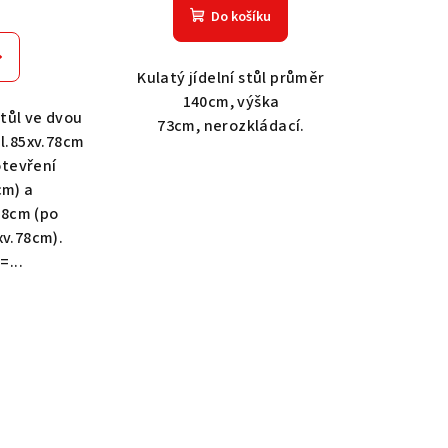
Do košíku
Kulatý jídelní stůl průměr
140cm, výška
stůl ve dvou
73cm, nerozkládací.
hl.85xv.78cm
otevření
cm) a
78cm (po
xv.78cm).
=...