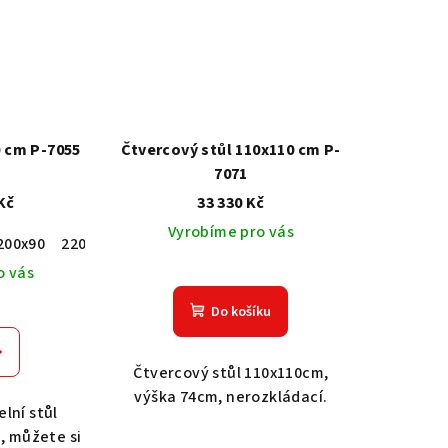
0 cm P-7055
Čtvercový stůl 110x110 cm P-
7071
Kč
33 330 Kč
Vyrobíme pro vás
200x90
220x90
o vás
Do košíku
Čtvercový stůl 110x110cm,
výška 74cm, nerozkládací.
lní stůl
m, můžete si