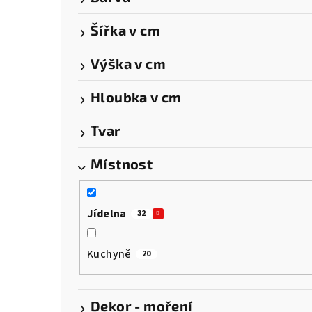
a
Šířka v cm
n
n
Výška v cm
í
Hloubka v cm
p
Tvar
a
Místnost
n
e
Jídelna
32
l
Kuchyně
20
Dekor - moření