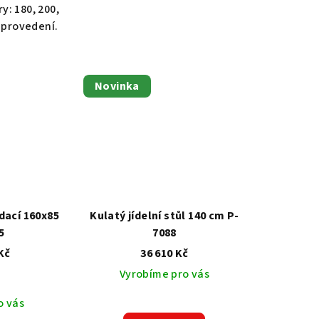
ry: 180, 200,
provedení.
Novinka
ádací 160x85
Kulatý jídelní stůl 140 cm P-
5
7088
Kč
36 610 Kč
Vyrobíme pro vás
o vás