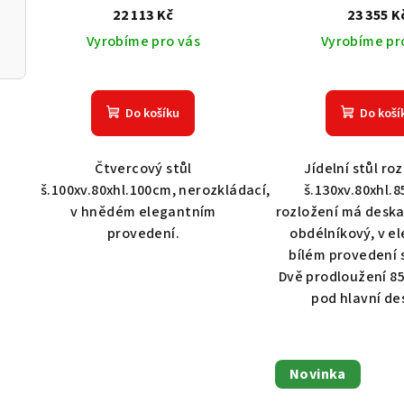
22 113 Kč
23 355 K
Vyrobíme pro vás
Vyrobíme pr
Do košíku
Do koší
Čtvercový stůl
Jídelní stůl ro
š.100xv.80xhl.100cm, nerozkládací,
š.130xv.80xhl.
v hnědém elegantním
rozložení má deska
provedení.
obdélníkový, v e
bílém provedení 
Dvě prodloužení 8
pod hlavní de
Novinka