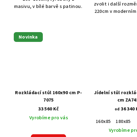
zvolit i další rozmě
masivu, v bílé barvě s patinou.
220cm v moderním 
Novinka
Rozkládací stůl 160x90 cm P-
Jídelní stůl rozkl
7075
cm ZA74
33 560 Kč
36 340 
od
Vyrobíme pro vás
160x85
180x85
Vyrobíme pr