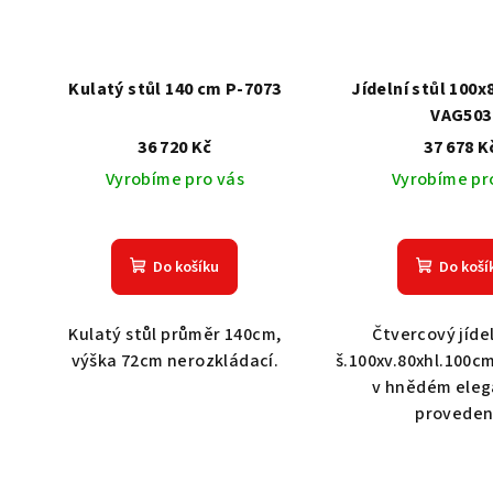
Kulatý stůl 140 cm P-7073
Jídelní stůl 100
VAG503
36 720 Kč
37 678 K
Vyrobíme pro vás
Vyrobíme pr
Do košíku
Do koší
Kulatý stůl průměr 140cm,
Čtvercový jídel
výška 72cm nerozkládací.
š.100xv.80xhl.100cm
v hnědém ele
proveden