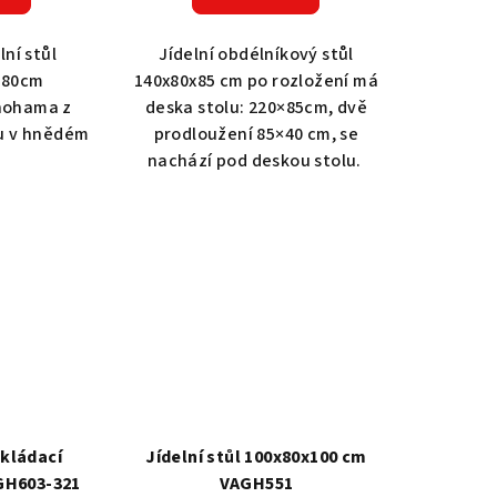
lní stůl
Jídelní obdélníkový stůl
l.80cm
140x80x85 cm po rozložení má
 nohama z
deska stolu: 220×85cm, dvě
u v hnědém
prodloužení 85×40 cm, se
.
nachází pod deskou stolu.
Jídelní stůl 100x80x100 cm
GH603-321
VAGH551