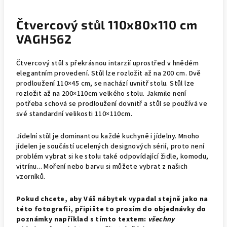
Čtvercový stůl 110x80x110 cm
VAGH562
Čtvercový stůl s překrásnou intarzií uprostřed v hnědém
elegantním provedení. Stůl lze rozložit až na 200 cm. Dvě
prodloužení 110×45 cm, se nachází uvnitř stolu. Stůl lze
rozložit až na 200×110cm velkého stolu. Jakmile není
potřeba schová se prodloužení dovnitř a stůl se používá ve
své standardní velikosti 110×110cm.
Jídelní stůl je dominantou každé kuchyně i jídelny. Mnoho
jídelen je součástí ucelených designových sérií, proto není
problém vybrat si ke stolu také odpovídající židle, komodu,
vitrínu... Moření nebo barvu si můžete vybrat z našich
vzorníků.
Pokud chcete, aby Váš nábytek vypadal stejně jako na
této fotografii, připište to prosím do objednávky do
poznámky například s tímto textem:
všechny