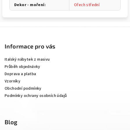
Dekor - moření
:
Ořech střední
Z
á
p
Informace pro vás
a
Italský nábytek z masivu
t
Průběh objednávky
í
Doprava a platba
Vzorníky
Obchodní podmínky
Podmínky ochrany osobních údajů
Blog