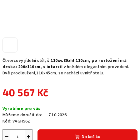
Čtvercový jídelní stůl,
š.110xv.80xhl.110cm, po rozložení má
deska: 200×110cm, s intarzií
v hnědém elegantním provedení.
Dvě prodloužení,110x45cm, se nachází uvnitř stolu.
40 567 Kč
Měrná
Vyrobíme pro vás
cena:
Můžeme doručit do:
7.10.2026
Kód:
VAGH562
−
+
Do košíku