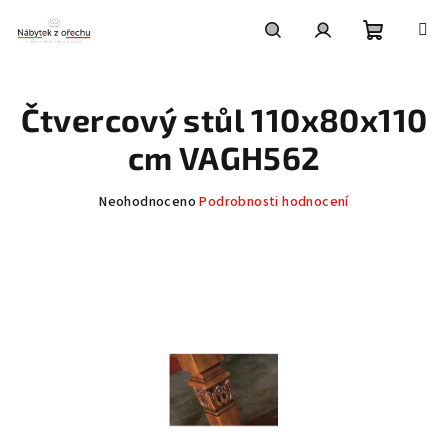
Přejít
na
obsah
Nákupní
Hledat
Přihlášení
Čtvercový stůl 110x80x110
košík
cm VAGH562
Průměrné
Neohodnoceno
Podrobnosti hodnocení
hodnocení
produktu
je
0,0
z
5
hvězdiček.