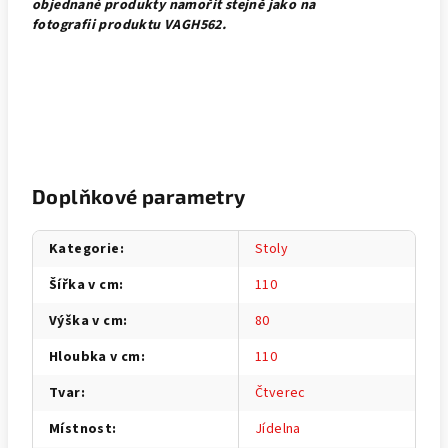
objednané produkty namořit stejně jako na
fotografii produktu VAGH562.
Doplňkové parametry
Kategorie
:
Stoly
Šířka v cm
:
110
Výška v cm
:
80
Hloubka v cm
:
110
Tvar
:
Čtverec
Místnost
:
Jídelna