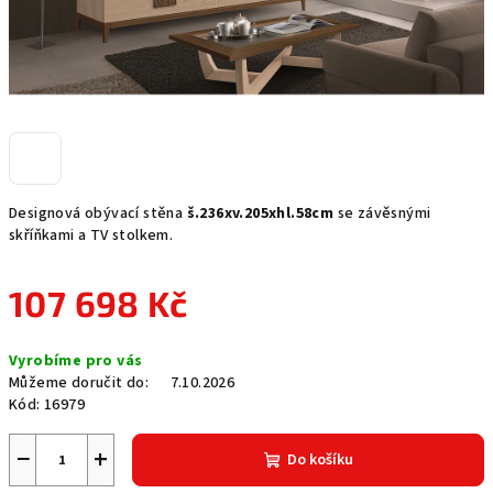
Designová obývací stěna
š.236xv.205xhl.58cm
se závěsnými
skříňkami a TV stolkem.
107 698 Kč
Měrná
Vyrobíme pro vás
cena:
Můžeme doručit do:
7.10.2026
Kód:
16979
−
+
Do košíku