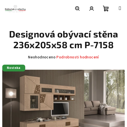
Přejít
na
obsah
Nákupní
Hledat
Přihlášení
Designová obývací stěna
košík
236x205x58 cm P-7158
Průměrné
Neohodnoceno
Podrobnosti hodnocení
hodnocení
Novinka
produktu
je
0,0
z
5
hvězdiček.