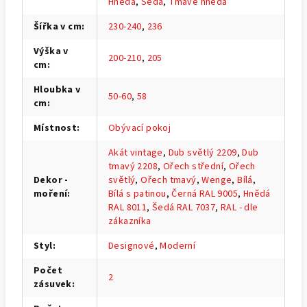
Hnědá
,
Šedá
,
Tmavě hnědá
Šířka v cm
:
230-240
,
236
Výška v
200-210
,
205
cm
:
Hloubka v
50-60
,
58
cm
:
Místnost
:
Obývací pokoj
Akát vintage
,
Dub světlý 2209
,
Dub
tmavý 2208
,
Ořech střední
,
Ořech
Dekor -
světlý
,
Ořech tmavý
,
Wenge
,
Bílá
,
moření
:
Bílá s patinou
,
Černá RAL 9005
,
Hnědá
RAL 8011
,
Šedá RAL 7037
,
RAL - dle
zákazníka
Styl
:
Designové
,
Moderní
Počet
2
zásuvek
: