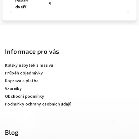
Počet
5
dveří
:
Z
á
p
Informace pro vás
a
Italský nábytek z masivu
t
Průběh objednávky
í
Doprava a platba
Vzorníky
Obchodní podmínky
Podmínky ochrany osobních údajů
Blog