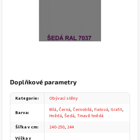
Doplňkové parametry
Kategorie
:
Obývací stěny
Bílá
,
Černá
,
Černobílá
,
Fialová
,
Grafit
,
Barva
:
Hnědá
,
Šedá
,
Tmavě hnědá
Šířka v cm
:
240-250
,
244
Výška v