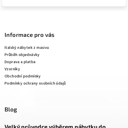
Z
á
p
Informace pro vás
a
Italský nábytek z masivu
t
Průběh objednávky
í
Doprava a platba
Vzorníky
Obchodní podmínky
Podmínky ochrany osobních údajů
Blog
Velký průvodce výběrem nábytku do