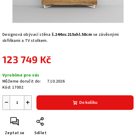
Designová obývací stěna
š.244xv.215xhl.58cm
se závěsnými
skříňkami a TV stolkem.
123 749 Kč
Měrná
Vyrobíme pro vás
cena:
Můžeme doručit do:
7.10.2026
Kód:
17002
−
+
Do košíku
Zeptat se
Sdílet