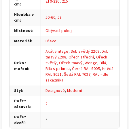
210-220
,
215
cm
:
Hloubka v
50-60
,
58
cm
:
Místnost
:
Obývací pokoj
Materiál
:
Dřevo
Akát vintage
,
Dub světlý 2209
,
Dub
tmavý 2208
,
Ořech střední
,
Ořech
Dekor -
světlý
,
Ořech tmavý
,
Wenge
,
Bílá
,
moření
:
Bílá s patinou
,
Černá RAL 9005
,
Hnědá
RAL 8011
,
Šedá RAL 7037
,
RAL - dle
zákazníka
Styl
:
Designové
,
Moderní
Počet
2
zásuvek
:
Počet
5
dveří
: