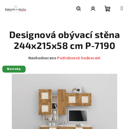
Přejít
na
obsah
Nákupní
Hledat
Přihlášení
Designová obývací stěna
košík
244x215x58 cm P-7190
Průměrné
Neohodnoceno
Podrobnosti hodnocení
hodnocení
Novinka
produktu
je
0,0
z
5
hvězdiček.