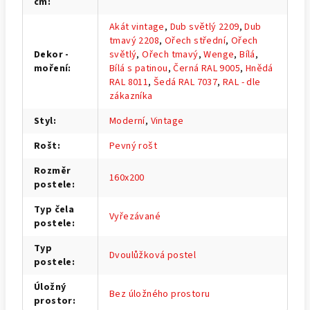
cm
:
Akát vintage
,
Dub světlý 2209
,
Dub
tmavý 2208
,
Ořech střední
,
Ořech
Dekor -
světlý
,
Ořech tmavý
,
Wenge
,
Bílá
,
moření
:
Bílá s patinou
,
Černá RAL 9005
,
Hnědá
RAL 8011
,
Šedá RAL 7037
,
RAL - dle
zákazníka
Styl
:
Moderní
,
Vintage
Rošt
:
Pevný rošt
Rozměr
160x200
postele
:
Typ čela
Vyřezávané
postele
:
Typ
Dvoulůžková postel
postele
:
Úložný
Bez úložného prostoru
prostor
: