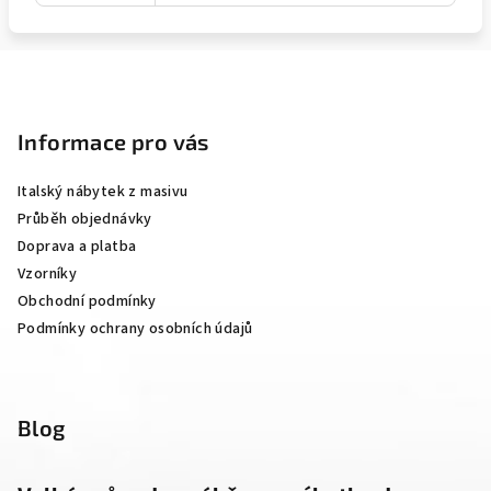
Z
á
p
Informace pro vás
a
Italský nábytek z masivu
t
Průběh objednávky
í
Doprava a platba
Vzorníky
Obchodní podmínky
Podmínky ochrany osobních údajů
Blog