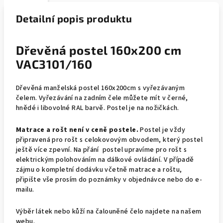
Detailní popis produktu
Dřevěná postel 160x200 cm
VAC3101/160
Dřevěná manželská postel 160x200cm s vyřezávaným
čelem. Vyřezávání na zadním čele můžete mít v černé,
hnědé i libovolné RAL barvě.
Postel je na nožičkách.
Matrace a rošt není v ceně postele.
Postel je vždy
připravená pro rošt s celokovovým obvodem, který postel
ještě více zpevní. Na přání postel upravíme pro rošt s
elektrickým polohováním na dálkové ovládání. V případě
zájmu o kompletní dodávku včetně matrace a roštu,
připište vše prosím do poznámky v objednávce nebo do e-
mailu.
Výběr látek nebo kůží na čalouněné čelo najdete na našem
webu.