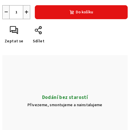
−
+
Do košíku
Zeptat se
Sdílet
Dodání bez starostí
Přivezeme, smontujeme a nainstalujeme