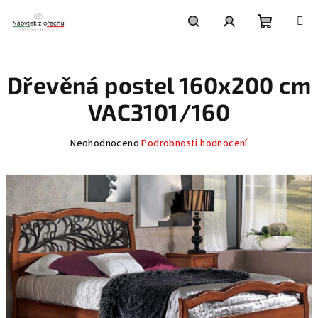
Přejít
na
obsah
Nákupní
Hledat
Přihlášení
Dřevěná postel 160x200 cm
košík
VAC3101/160
Průměrné
Neohodnoceno
Podrobnosti hodnocení
hodnocení
produktu
je
0,0
z
5
hvězdiček.