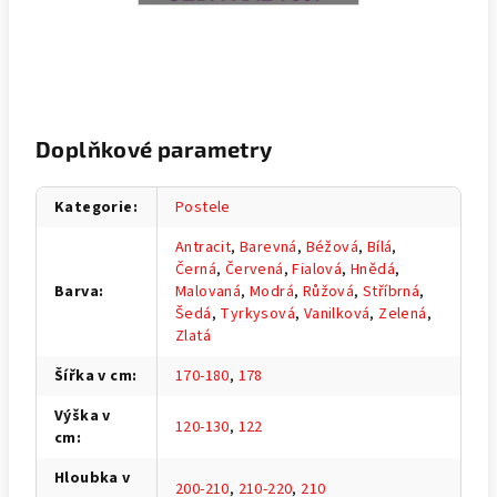
Doplňkové parametry
Kategorie
:
Postele
Antracit
,
Barevná
,
Béžová
,
Bílá
,
Černá
,
Červená
,
Fialová
,
Hnědá
,
Barva
:
Malovaná
,
Modrá
,
Růžová
,
Stříbrná
,
Šedá
,
Tyrkysová
,
Vanilková
,
Zelená
,
Zlatá
Šířka v cm
:
170-180
,
178
Výška v
120-130
,
122
cm
:
Hloubka v
200-210
,
210-220
,
210