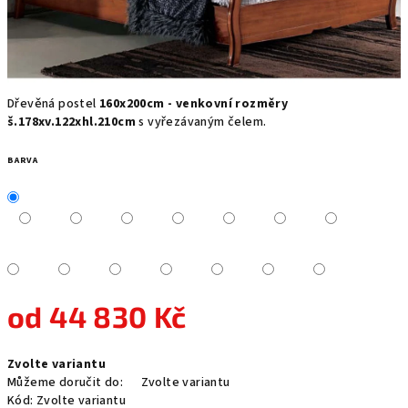
Dřevěná postel
160x200cm - venkovní rozměry
š.178xv.122xhl.210cm
s vyřezávaným čelem.
BARVA
od
44 830 Kč
Měrná
Zvolte variantu
cena:
Můžeme doručit do:
Zvolte variantu
Kód:
Zvolte variantu