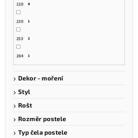
220
4
230
1
253
2
264
1
Dekor - moření
Styl
Rošt
Rozměr postele
Typ čela postele