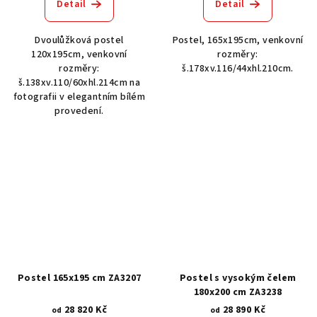
Detail
Detail
Dvoulůžková postel
Postel, 165x195cm, venkovní
120x195cm, venkovní
rozměry:
rozměry:
š.178xv.116/44xhl.210cm.
š.138xv.110/60xhl.214cm na
fotografii v elegantním bílém
provedení.
Postel 165x195 cm ZA3207
Postel s vysokým čelem
180x200 cm ZA3238
28 820 Kč
28 890 Kč
od
od