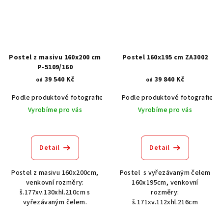
Postel z masivu 160x200 cm
Postel 160x195 cm ZA3002
P-5109/160
39 540 Kč
39 840 Kč
od
od
Podle produktové fotografie
Akát vintage BT1551
Podle produktové fotografie
Dub světlý
Vyrobíme pro vás
Vyrobíme pro vás
Detail
Detail
Postel z masivu 160x200cm,
Postel s vyřezávaným čelem
venkovní rozměry:
160x195cm, venkovní
š.177xv.130xhl.210cm s
rozměry:
vyřezávaným čelem.
š.171xv.112xhl.216cm