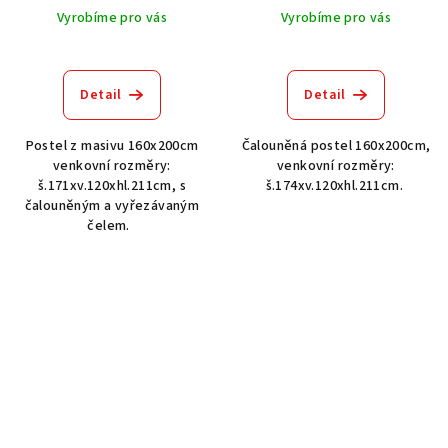
Vyrobíme pro vás
Vyrobíme pro vás
Průměrné
hodnocení
produktu
Detail
Detail
je
5,0
Postel z masivu 160x200cm
Čalouněná postel 160x200cm,
z
venkovní rozměry:
venkovní rozměry:
5
š.171xv.120xhl.211cm, s
š.174xv.120xhl.211cm.
hvězdiček.
čalouněným a vyřezávaným
čelem.