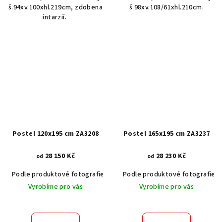
š.94xv.100xhl.219cm, zdobena
š.98xv.108/61xhl.210cm.
intarzií.
Postel 120x195 cm ZA3208
Postel 165x195 cm ZA3237
28 150 Kč
28 230 Kč
od
od
Podle produktové fotografie
Akát vintage BT1551
Podle produktové fotografie
Dub světlý
Vyrobíme pro vás
Vyrobíme pro vás