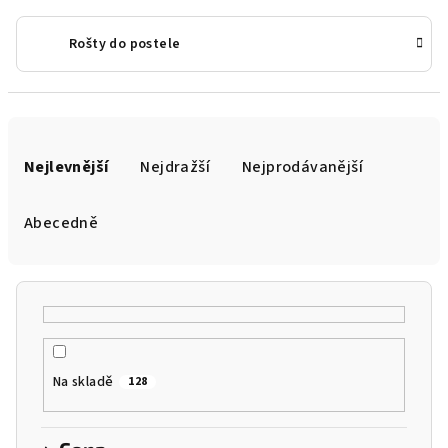
Rošty do postele
Ř
a
Nejlevnější
Nejdražší
Nejprodávanější
z
e
Abecedně
n
í
p
r
o
Na skladě
128
d
u
k