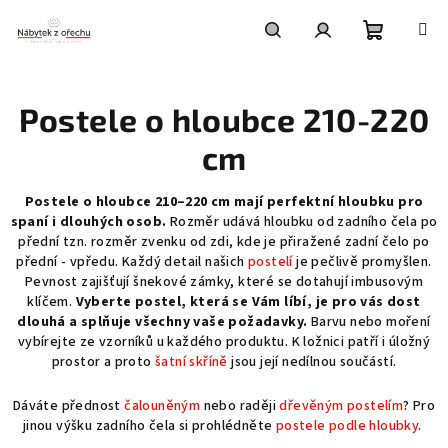
Přejít
na
obsah
Nákupní
Hledat
Přihlášení
Postele o hloubce 210-220
košík
cm
Postele o hloubce 210–220 cm mají perfektní hloubku pro
spaní i dlouhých osob.
Rozměr udává hloubku od zadního čela po
přední tzn. rozměr zvenku od zdi, kde je přiražené zadní čelo po
přední - vpředu. Každý detail našich
postelí
je pečlivě promyšlen.
Pevnost zajišťují šnekové zámky, které se dotahují imbusovým
klíčem.
Vyberte postel, která se Vám líbí, je pro vás dost
dlouhá a splňuje všechny vaše požadavky.
Barvu nebo moření
vybírejte ze vzorníků u každého produktu. K ložnici patří i úložný
prostor a proto
šatní skříně
jsou její nedílnou součástí.
Dáváte přednost
čalouněným
nebo raději
dřevěným postelím
? Pro
jinou výšku zadního čela si prohlédněte
postele podle hloubky
.