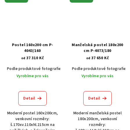
Postel 160x200 cm P-
Manželská postel 180x200
4043/160
cm P-4073/180
37 310 Kč
37 650 Kč
od
od
Podle produktové fotografie
Akát vintage BT1551
Podle produktové fotografie
Dub světlý
Vyrobíme pro vás
Vyrobíme pro vás
Detail
Detail
Moderní postel 160x200cm,
Moderní manželská postel
venkovní rozměry:
180x200cm, venkovní
š.170xv.110xhl.215cm na
rozměry: