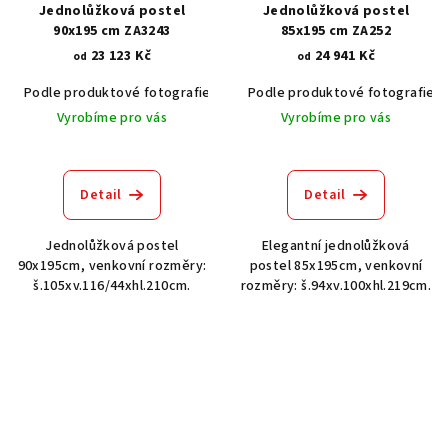
Jednolůžková postel
Jednolůžková postel
90x195 cm ZA3243
85x195 cm ZA252
23 123 Kč
24 941 Kč
od
od
Podle produktové fotografie
Bílá
Podle produktové fotografie
Bílá s patinou BT9001-A6
Č
Vyrobíme pro vás
Vyrobíme pro vás
Detail
Detail
Jednolůžková postel
Elegantní jednolůžková
90x195cm, venkovní rozměry:
postel 85x195cm, venkovní
š.105xv.116/44xhl.210cm.
rozměry: š.94xv.100xhl.219cm.