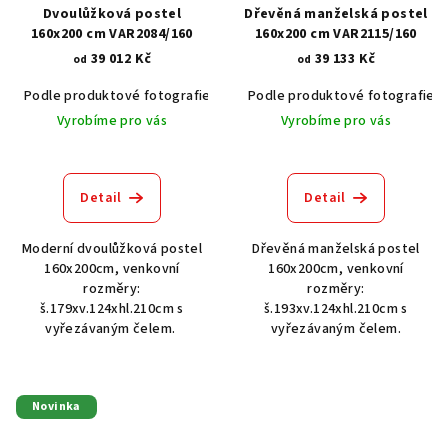
Dvoulůžková postel
Dřevěná manželská postel
160x200 cm VAR2084/160
160x200 cm VAR2115/160
39 012 Kč
39 133 Kč
od
od
Podle produktové fotografie
Akát vintage BT1551
Podle produktové fotografie
Dub světlý
Vyrobíme pro vás
Vyrobíme pro vás
Detail
Detail
Moderní dvoulůžková postel
Dřevěná manželská postel
160x200cm, venkovní
160x200cm, venkovní
rozměry:
rozměry:
š.179xv.124xhl.210cm s
š.193xv.124xhl.210cm s
vyřezávaným čelem.
vyřezávaným čelem.
Novinka