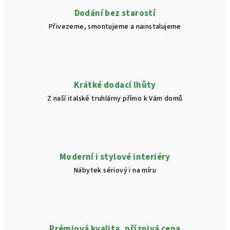
v
Dodání bez starostí
k
Přivezeme, smontujeme a nainstalujeme
y
v
ý
p
i
Krátké dodací lhůty
s
Z naší italské truhlárny přímo k Vám domů
u
Moderní i stylové interiéry
Nábytek sériový i na míru
Prémiová kvalita, příznivá cena