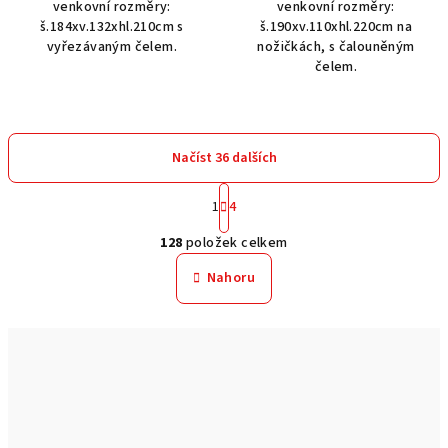
venkovní rozměry:
venkovní rozměry:
š.184xv.132xhl.210cm s
š.190xv.110xhl.220cm na
vyřezávaným čelem.
nožičkách, s čalouněným
čelem.
Načíst 36 dalších
S
1
4
t
O
r
128
položek celkem
á
v
n
l
Nahoru
k
á
o
d
v
a
á
n
c
í
í
p
r