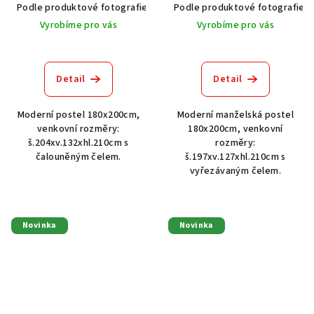
Podle produktové fotografie
Akát vintage BT1551
Podle produktové fotografie
Dub světlý
Vyrobíme pro vás
Vyrobíme pro vás
Detail
Detail
Moderní postel 180x200cm,
Moderní manželská postel
venkovní rozměry:
180x200cm, venkovní
š.204xv.132xhl.210cm s
rozměry:
čalouněným čelem.
š.197xv.127xhl.210cm s
vyřezávaným čelem.
Novinka
Novinka