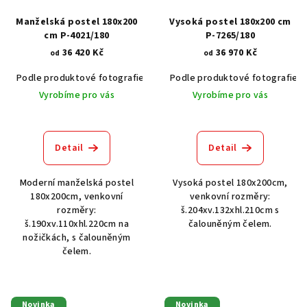
Manželská postel 180x200
Vysoká postel 180x200 cm
cm P-4021/180
P-7265/180
36 420 Kč
36 970 Kč
od
od
Podle produktové fotografie
Akát vintage BT1551
Podle produktové fotografie
Dub světlý
Vyrobíme pro vás
Vyrobíme pro vás
Detail
Detail
Moderní manželská postel
Vysoká postel 180x200cm,
180x200cm, venkovní
venkovní rozměry:
rozměry:
š.204xv.132xhl.210cm s
š.190xv.110xhl.220cm na
čalouněným čelem.
nožičkách, s čalouněným
čelem.
Novinka
Novinka