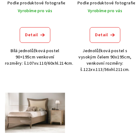
u
Podle produktové fotografie
Bílá
Podle produktové fotografie
Bílá s patinou BT9001-A6
Č
k
Vyrobíme pro vás
Vyrobíme pro vás
t
ů
Detail
Detail
Bílá jednolůžková postel
Jednolůžková postel s
90×195cm venkovní
vysokým čelem 90x195cm,
rozměry: š.107xv.110/60xhl.214cm.
venkovní rozměry:
š.122xv.113/56xhl.211cm.