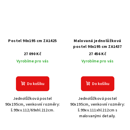
Postel 90x195 cm ZA1425
Malovaná jednolůžková
postel 90x195 cm ZA1437
27 090 Kč
27 456 Kč
Vyrobíme pro vás
Vyrobíme pro vás
Do košíku
Do košíku
Jednolůžková postel
Jednolůžková postel
90x195cm, venkovní rozměry:
90x195cm, venkovní rozměry:
š.99xv.112/69xhl.212cm.
š.99xv.111xhl.212cm s
malovanými detaily.