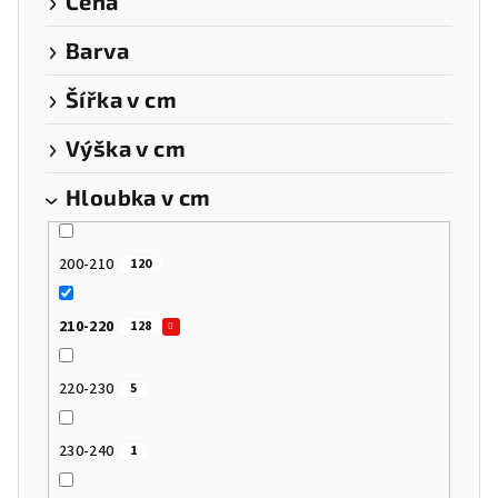
Cena
t
Barva
ů
Šířka v cm
Výška v cm
Hloubka v cm
200-210
120
210-220
128
220-230
5
230-240
1