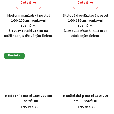
Detail
Detail
Moderní manželská postel
Stylová dvoulůžková postel
160x200cm, venkovní
160x195cm, venkovní
rozměry:
rozměry:
š.170xv.110xhl.215cm na
š.195xv.119/56xhl.211cm se
nožičkách, s dřevěným čelem.
zdobeným čelem.
Novinka
Moderní postel 180x200 cm
Manželská postel 180x200
P-7279/180
cm P-7242/180
35 730 Kč
35 800 Kč
od
od