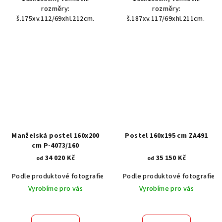
rozměry:
rozměry:
š.175xv.112/69xhl.212cm.
š.187xv.117/69xhl.211cm.
Manželská postel 160x200
Postel 160x195 cm ZA491
cm P-4073/160
34 020 Kč
35 150 Kč
od
od
Podle produktové fotografie
Akát vintage BT1551
Podle produktové fotografie
Dub světlý
Vyrobíme pro vás
Vyrobíme pro vás