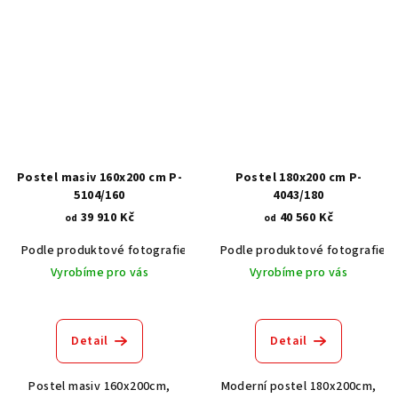
Postel masiv 160x200 cm P-
Postel 180x200 cm P-
5104/160
4043/180
39 910 Kč
40 560 Kč
od
od
Podle produktové fotografie
Akát vintage BT1551
Podle produktové fotografie
Dub světlý
Vyrobíme pro vás
Vyrobíme pro vás
Detail
Detail
Postel masiv 160x200cm,
Moderní postel 180x200cm,