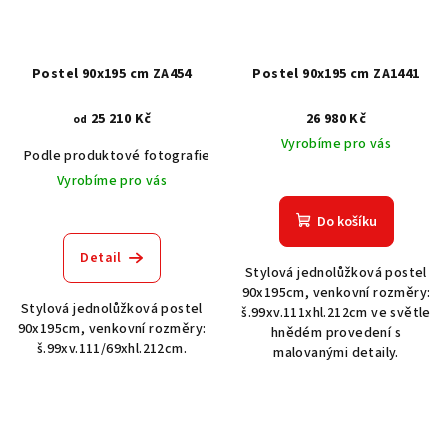
Postel 90x195 cm ZA454
Postel 90x195 cm ZA1441
25 210 Kč
26 980 Kč
od
Vyrobíme pro vás
Podle produktové fotografie
Akát vintage BT1551
Dub světlý
Vyrobíme pro vás
Do košíku
Detail
Stylová jednolůžková postel
90x195cm, venkovní rozměry:
Stylová jednolůžková postel
š.99xv.111xhl.212cm ve světle
90x195cm, venkovní rozměry:
hnědém provedení s
š.99xv.111/69xhl.212cm.
malovanými detaily.