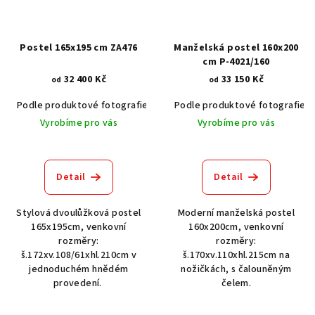
Postel 165x195 cm ZA476
Manželská postel 160x200
cm P-4021/160
32 400 Kč
33 150 Kč
od
od
Podle produktové fotografie
Akát vintage BT1551
Podle produktové fotografie
Dub světlý
Vyrobíme pro vás
Vyrobíme pro vás
Detail
Detail
Stylová dvoulůžková postel
Moderní manželská postel
165x195cm, venkovní
160x200cm, venkovní
rozměry:
rozměry:
š.172xv.108/61xhl.210cm v
š.170xv.110xhl.215cm na
jednoduchém hnědém
nožičkách, s čalouněným
provedení.
čelem.