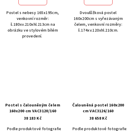
Postel s nebesy 165x195cm,
Dvoulůžková postel
venkovní rozměr:
160x200cm s vyřezávaným
š.180xv.210xhl.213cm na
čelem, venkovní rozměry:
obrázku ve stylovém bílém
š.174xv.120xhl.210cm.
provedení.
Postel s čalouněným čelem
Čalouněná postel 160x200
160x200 cm VAC3120/160
cm VAC3126/160
38 183 Kč
38 658 Kč
Podle produktové fotografie
Akát vintage BT1551
Podle produktové fotografie
Dub světlý