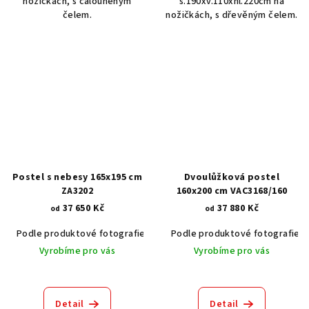
nožičkách, s čalouněným
š.190xv.110xhl.220cm na
čelem.
nožičkách, s dřevěným čelem.
Postel s nebesy 165x195 cm
Dvoulůžková postel
ZA3202
160x200 cm VAC3168/160
37 650 Kč
37 880 Kč
od
od
Podle produktové fotografie
Bílá
Podle produktové fotografie
Bílá s patinou BT9001-A6
Č
Vyrobíme pro vás
Vyrobíme pro vás
Detail
Detail