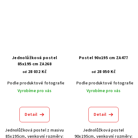
Jednolůžková postel
Postel 90x195 cm ZA477
85x195 cm ZA268
28 032 Kč
28 050 Kč
od
od
Podle produktové fotografie
Akát vintage BT1551
Podle produktové fotografie
Dub světlý
Vyrobíme pro vás
Vyrobíme pro vás
Detail
Detail
Jednolůžková postel z masivu
Jednolůžková postel
85x195cm, venkovní rozměry:
90x195cm, venkovní rozměry: