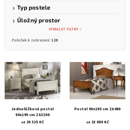
Typ postele
Úložný prostor
VYMAZAT FILTRY
Položek k zobrazení:
128
V
ý
p
i
s
p
r
Jednolůžková postel
Postel 90x195 cm ZA490
o
90x195 cm ZA3204
20 325 Kč
23 080 Kč
d
od
od