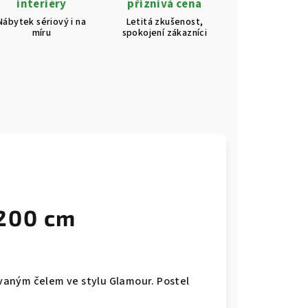
interiéry
příznivá cena
Nábytek sériový i na
Letitá zkušenost,
míru
spokojení zákazníci
x200 cm
aným čelem ve stylu Glamour. Postel