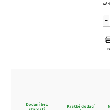
Kód
−
Ti
Dodání bez
Krátké dodací
M
starostí