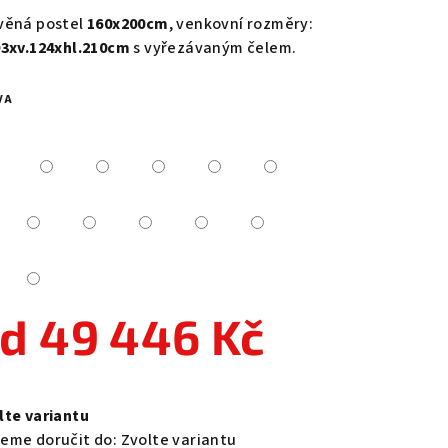
duktu
věná postel
160x200cm
, venkovní rozměry:
93xv.124xhl.210cm
s vyřezávaným čelem.
VA
zdiček.
od
49 446 Kč
ná
a:
lte variantu
eme doručit do:
Zvolte variantu