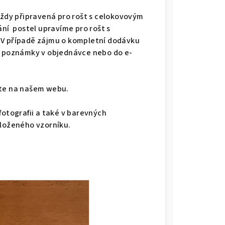
vždy připravená pro rošt s celokovovým
ání postel upravíme pro rošt s
 V případě zájmu o kompletní dodávku
do poznámky v objednávce nebo do e-
dete na našem webu.
fotografii a také v barevných
iloženého vzorníku.