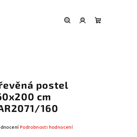
Hledat
Přihlášení
Nákupní
košík
řevěná postel
60x200 cm
AR2071/160
měrné
odnocení
Podrobnosti hodnocení
nocení