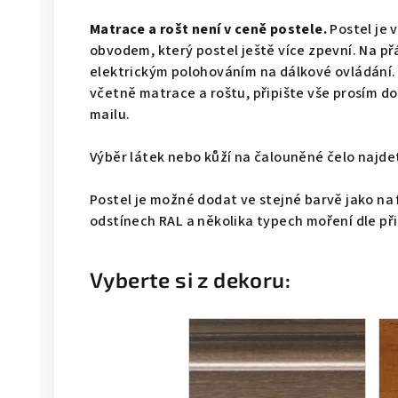
Matrace a rošt není v ceně postele.
Postel je 
obvodem, který postel ještě více zpevní. Na př
elektrickým polohováním na dálkové ovládání.
včetně matrace a roštu, připište vše prosím 
mailu.
Výběr látek nebo kůží na čalouněné čelo naj
Postel je možné dodat ve stejné barvě jako na 
odstínech RAL a několika typech moření dle př
Vyberte si z dekoru: