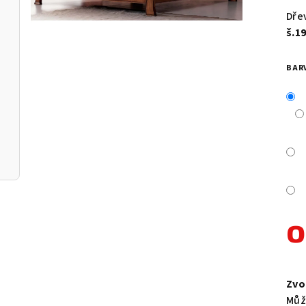
pro
Dře
je
š.1
5,0
z
BAR
5
hvě
Měr
cen
Zvo
Můž