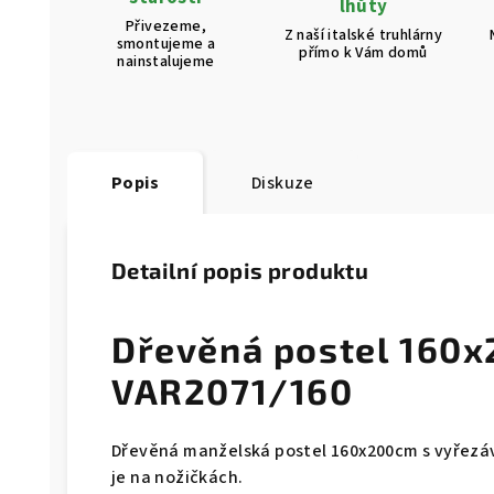
lhůty
Přivezeme,
Z naší italské truhlárny
smontujeme a
přímo k Vám domů
nainstalujeme
Popis
Diskuze
Detailní popis produktu
Dřevěná postel 160
VAR2071/160
Dřevěná manželská postel 160x200cm s vyřezáv
je na nožičkách.