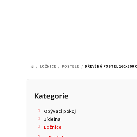
Přejít
na
obsah
/
LOŽNICE
/
POSTELE
/
DŘEVĚNÁ POSTEL 160X200 C
DOMŮ
P
o
Kategorie
Přeskočit
kategorie
s
Obývací pokoj
t
Jídelna
Ložnice
r