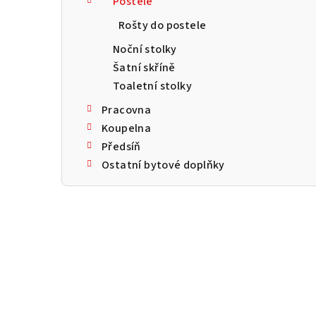
Postele
a
Rošty do postele
n
Noční stolky
n
Šatní skříně
Toaletní stolky
í
Pracovna
p
Koupelna
a
Předsíň
Ostatní bytové doplňky
n
e
l