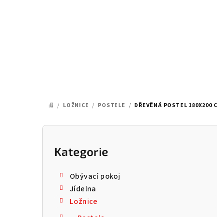
Přejít
na
obsah
/
LOŽNICE
/
POSTELE
/
DŘEVĚNÁ POSTEL 180X200 C
DOMŮ
P
o
Kategorie
Přeskočit
kategorie
s
Obývací pokoj
t
Jídelna
Ložnice
r