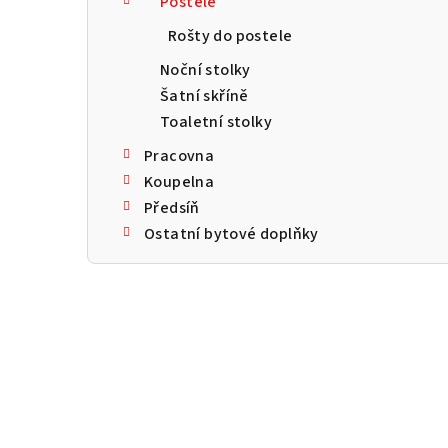
Postele
a
Rošty do postele
n
Noční stolky
n
Šatní skříně
Toaletní stolky
í
Pracovna
p
Koupelna
a
Předsíň
Ostatní bytové doplňky
n
e
l