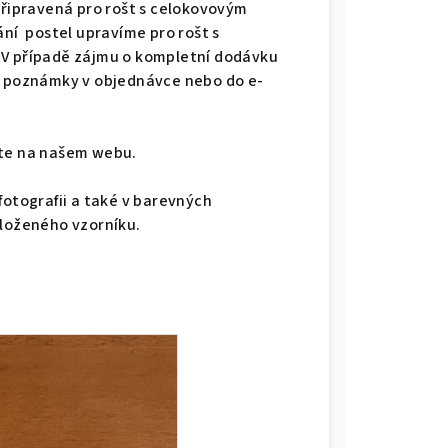
připravená pro rošt s celokovovým
ání postel upravíme pro rošt s
 V případě zájmu o kompletní dodávku
do poznámky v objednávce nebo do e-
dete na našem webu.
fotografii a také v barevných
iloženého vzorníku.