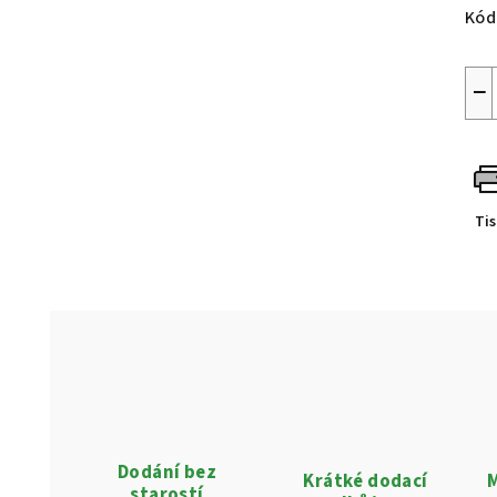
Kód
−
Ti
Dodání bez
Krátké dodací
M
starostí