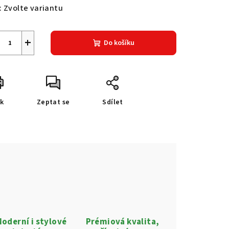
:
Zvolte variantu
+
Do košíku
sk
Zeptat se
Sdílet
oderní i stylové
Prémiová kvalita,