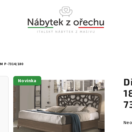
M P-7314/180
D
Novinka
1
7
Prů
Neo
hod