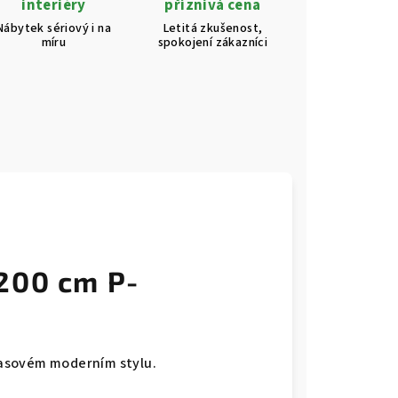
interiéry
příznivá cena
Nábytek sériový i na
Letitá zkušenost,
míru
spokojení zákazníci
200 cm P-
asovém moderním stylu.