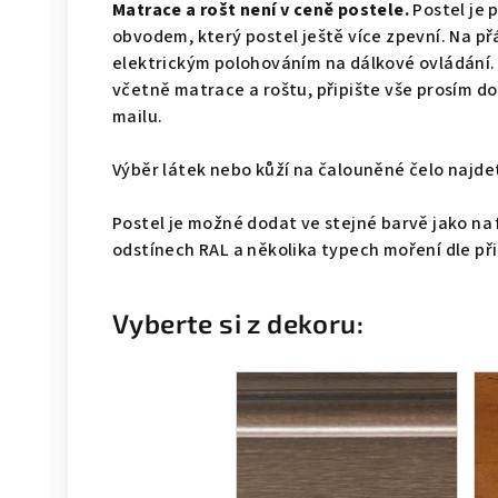
Matrace a rošt není v ceně postele.
Postel je 
obvodem, který postel ještě více zpevní. Na př
elektrickým polohováním na dálkové ovládání.
včetně matrace a roštu, připište vše prosím 
mailu.
Výběr látek nebo kůží na čalouněné čelo naj
Postel je možné dodat ve stejné barvě jako na 
odstínech RAL a několika typech moření dle př
Vyberte si z dekoru: