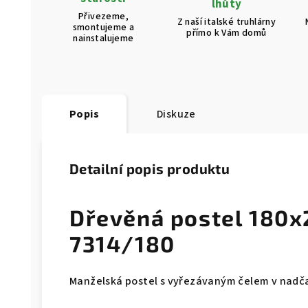
lhůty
Přivezeme,
Z naší italské truhlárny
smontujeme a
přímo k Vám domů
nainstalujeme
Popis
Diskuze
Detailní popis produktu
Dřevěná postel 180x
7314/180
Manželská postel s vyřezávaným čelem v nadč