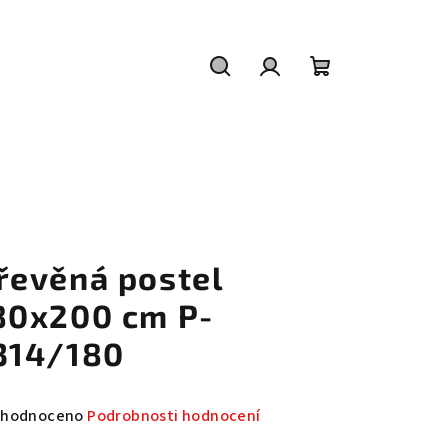
Hledat
Přihlášení
Nákupní
košík
řevěná postel
80x200 cm P-
314/180
měrné
hodnoceno
Podrobnosti hodnocení
nocení