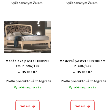
vyřezávaným čelem.
vyřezávaným čelem.
Manželská postel 180x200
Moderní postel 180x200 cm
cm P-7242/180
P-7307/180
35 800 Kč
35 800 Kč
od
od
Podle produktové fotografie
Akát vintage BT1551
Podle produktové fotografie
Dub světlý
Vyrobíme pro vás
Vyrobíme pro vás
Detail
Detail