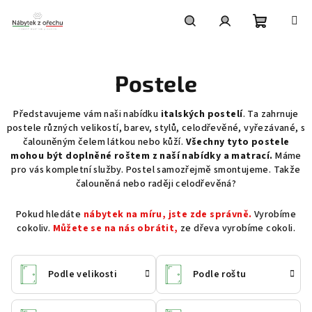
Přejít
na
obsah
Nákupní
Hledat
Přihlášení
Postele
košík
Představujeme vám naši nabídku
italských postelí
. Ta zahrnuje
postele různých velikostí, barev, stylů, celodřevěné, vyřezávané, s
čalouněným čelem látkou nebo kůží.
Všechny tyto postele
mohou být doplněné roštem z naší nabídky a matrací.
Máme
pro vás kompletní služby. Postel samozřejmě smontujeme. Takže
čalouněná nebo raději celodřevěná?
Pokud hledáte
nábytek na míru, jste zde správně.
Vyrobíme
cokoliv.
Můžete se na nás obrátit,
ze dřeva vyrobíme cokoli.
Podle velikosti
Podle roštu