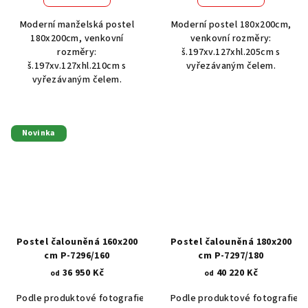
Moderní manželská postel
Moderní postel 180x200cm,
180x200cm, venkovní
venkovní rozměry:
rozměry:
š.197xv.127xhl.205cm s
š.197xv.127xhl.210cm s
vyřezávaným čelem.
vyřezávaným čelem.
Novinka
Postel čalouněná 160x200
Postel čalouněná 180x200
cm P-7296/160
cm P-7297/180
36 950 Kč
40 220 Kč
od
od
Podle produktové fotografie
Akát vintage BT1551
Podle produktové fotografie
Dub světlý