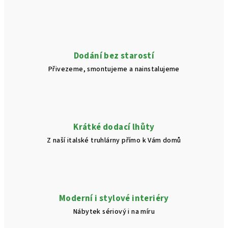
á
d
a
c
í
Dodání bez starostí
p
Přivezeme, smontujeme a nainstalujeme
r
v
k
y
v
Krátké dodací lhůty
ý
Z naší italské truhlárny přímo k Vám domů
p
i
s
u
Moderní i stylové interiéry
Nábytek sériový i na míru