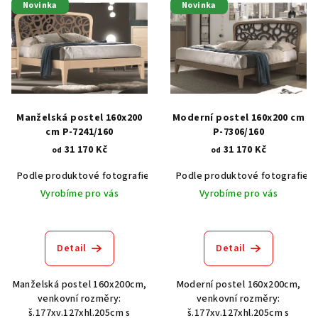
Novinka
Novinka
ý
p
i
s
p
r
Manželská postel 160x200
Moderní postel 160x200 cm
o
cm P-7241/160
P-7306/160
31 170 Kč
31 170 Kč
d
od
od
u
Podle produktové fotografie
Akát vintage BT1551
Podle produktové fotografie
Dub světlý
k
Vyrobíme pro vás
Vyrobíme pro vás
t
ů
Detail
Detail
Manželská postel 160x200cm,
Moderní postel 160x200cm,
venkovní rozměry:
venkovní rozměry:
š.177xv.127xhl.205cm s
š.177xv.127xhl.205cm s