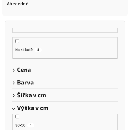
e
Abecedně
n
í
p
r
o
Na skladě
8
d
u
k
Cena
t
Barva
ů
Šířka v cm
Výška v cm
80-90
1