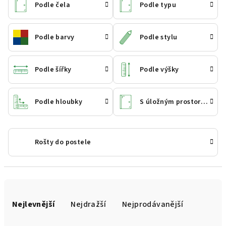
Podle čela
Podle typu
Podle barvy
Podle stylu
Podle šířky
Podle výšky
Podle hloubky
S úložným prostorem
Rošty do postele
Ř
a
Nejlevnější
Nejdražší
Nejprodávanější
z