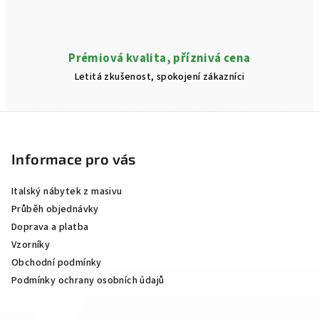
Prémiová kvalita, příznivá cena
Letitá zkušenost, spokojení zákazníci
Z
á
p
Informace pro vás
a
Italský nábytek z masivu
t
Průběh objednávky
í
Doprava a platba
Vzorníky
Obchodní podmínky
Podmínky ochrany osobních údajů