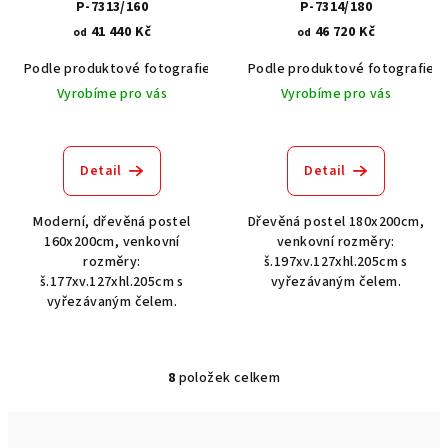
P-7313/160
P-7314/180
41 440 Kč
46 720 Kč
od
od
Podle produktové fotografie
Akát vintage BT1551
Podle produktové fotografie
Dub světlý
Vyrobíme pro vás
Vyrobíme pro vás
Detail
Detail
Moderní, dřevěná postel
Dřevěná postel 180x200cm,
160x200cm, venkovní
venkovní rozměry:
rozměry:
š.197xv.127xhl.205cm s
š.177xv.127xhl.205cm s
vyřezávaným čelem.
vyřezávaným čelem.
8
položek celkem
O
v
l