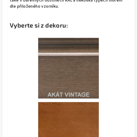
také v barevných odstínech RAL a několika typech moření
dle přiloženého vzorníku.
Vyberte si z dekoru: