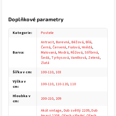
Doplňkové parametry
Kategorie
:
Postele
Antracit
,
Barevná
,
Béžová
,
Bílá
,
Černá
,
Červená
,
Fialová
,
Hnědá
,
Barva
:
Malovaná
,
Modrá
,
Růžová
,
Stříbrná
,
Šedá
,
Tyrkysová
,
Vanilková
,
Zelená
,
Zlatá
Šířka v cm
:
100-110
,
103
Výška v
100-110
,
110-120
,
110
cm
:
Hloubka v
200-210
,
209
cm
:
Akát vintage
,
Dub světlý 2209
,
Dub
tmavý 2208
,
Ořech střední
,
Ořech