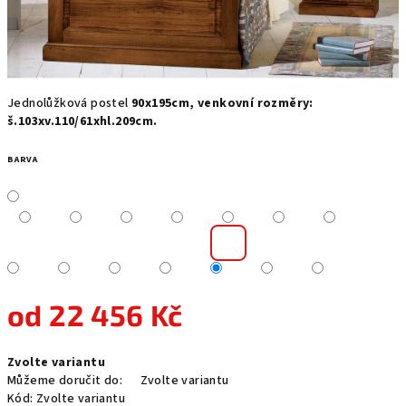
Jednolůžková postel
90x195cm, venkovní rozměry:
š.103xv.110/61xhl.209cm.
BARVA
od
22 456 Kč
Měrná
Zvolte variantu
cena:
Můžeme doručit do:
Zvolte variantu
Kód:
Zvolte variantu