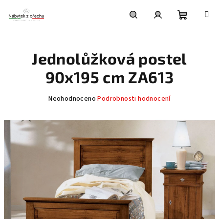
Přejít
na
obsah
Nákupní
Hledat
Přihlášení
Jednolůžková postel
košík
90x195 cm ZA613
Průměrné
Neohodnoceno
Podrobnosti hodnocení
hodnocení
produktu
je
0,0
z
5
hvězdiček.