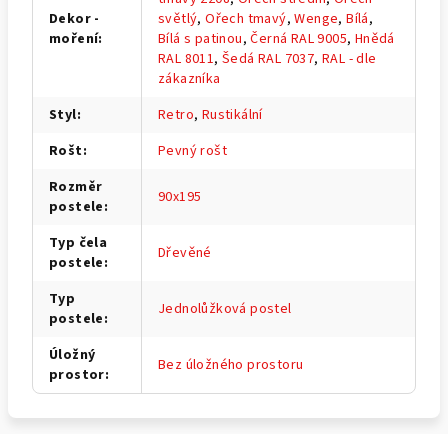
Dekor -
světlý
,
Ořech tmavý
,
Wenge
,
Bílá
,
moření
:
Bílá s patinou
,
Černá RAL 9005
,
Hnědá
RAL 8011
,
Šedá RAL 7037
,
RAL - dle
zákazníka
Styl
:
Retro
,
Rustikální
Rošt
:
Pevný rošt
Rozměr
90x195
postele
:
Typ čela
Dřevěné
postele
:
Typ
Jednolůžková postel
postele
:
Úložný
Bez úložného prostoru
prostor
: