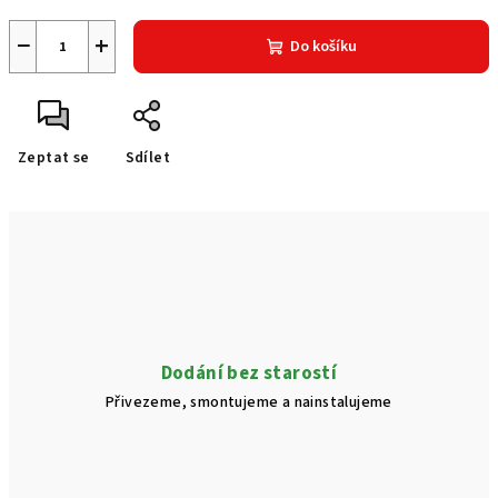
−
+
Do košíku
Zeptat se
Sdílet
Dodání bez starostí
Přivezeme, smontujeme a nainstalujeme