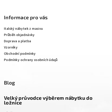
Z
á
p
Informace pro vás
a
Italský nábytek z masivu
t
Průběh objednávky
í
Doprava a platba
Vzorníky
Obchodní podmínky
Podmínky ochrany osobních údajů
Blog
Velký průvodce výběrem nábytku do
ložnice