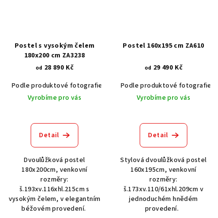
Postel s vysokým čelem
Postel 160x195 cm ZA610
180x200 cm ZA3238
28 890 Kč
29 490 Kč
od
od
Podle produktové fotografie
Bílá
Podle produktové fotografie
Bílá s patinou BT9001-A6
Č
Vyrobíme pro vás
Vyrobíme pro vás
Detail
Detail
Dvoulůžková postel
Stylová dvoulůžková postel
180x200cm, venkovní
160x195cm, venkovní
rozměry:
rozměry:
š.193xv.116xhl.215cm s
š.173xv.110/61xhl.209cm v
vysokým čelem, v elegantním
jednoduchém hnědém
béžovém provedení.
provedení.