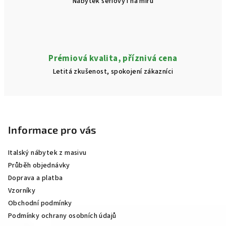
Nábytek sériový i na míru
Prémiová kvalita, příznivá cena
Letitá zkušenost, spokojení zákazníci
Z
á
p
Informace pro vás
a
Italský nábytek z masivu
t
Průběh objednávky
í
Doprava a platba
Vzorníky
Obchodní podmínky
Podmínky ochrany osobních údajů