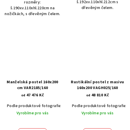
š.192xv.110xhl.212cm s
rozměry:
dřevěným čelem.
š.190xv.110xhl.220cm na
nožičkách, s dřevěným čelem.
Manželská postel 160x200
Rustikální postel z masivu
cm VAR2185/160
160x200 VAGH025/160
47 476 Kč
48 810 Kč
od
od
Podle produktové fotografie
Akát vintage BT1551
Podle produktové fotografie
Dub světlý
Vyrobíme pro vás
Vyrobíme pro vás