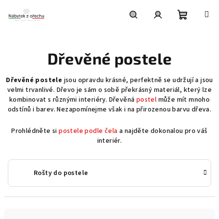
Přejít
na
obsah
Nákupní
Hledat
Přihlášení
Dřevěné postele
košík
Dřevěné postele
jsou opravdu krásné, perfektně se udržují a jsou
velmi trvanlivé. Dřevo je sám o sobě překrásný materiál, který lze
kombinovat s různými interiéry. Dřevěná
postel
může mít mnoho
odstínů i barev. Nezapomínejme však i na přirozenou barvu dřeva.
Prohlédněte si
postele podle čela
a najděte dokonalou pro váš
interiér.
Rošty do postele
Ř