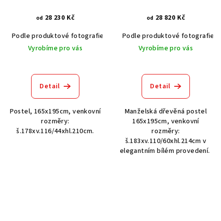
28 230 Kč
28 820 Kč
od
od
Podle produktové fotografie
Bílá
Podle produktové fotografie
Bílá s patinou BT9001-A6
Č
Vyrobíme pro vás
Vyrobíme pro vás
Detail
Detail
Postel, 165x195cm, venkovní
Manželská dřevěná postel
rozměry:
165x195cm, venkovní
š.178xv.116/44xhl.210cm.
rozměry:
š.183xv.110/60xhl.214cm v
elegantním bílém provedení.