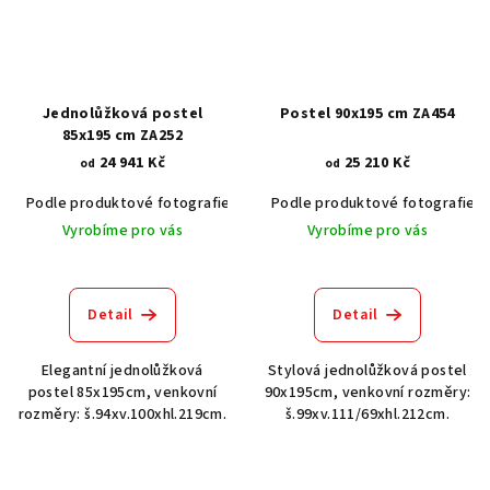
Jednolůžková postel
Postel 90x195 cm ZA454
85x195 cm ZA252
24 941 Kč
25 210 Kč
od
od
Podle produktové fotografie
Akát vintage BT1551
Podle produktové fotografie
Dub světlý
Vyrobíme pro vás
Vyrobíme pro vás
Detail
Detail
Elegantní jednolůžková
Stylová jednolůžková postel
postel 85x195cm, venkovní
90x195cm, venkovní rozměry:
rozměry: š.94xv.100xhl.219cm.
š.99xv.111/69xhl.212cm.