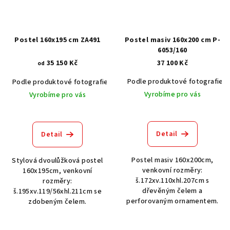
Postel 160x195 cm ZA491
Postel masiv 160x200 cm P-
6053/160
35 150 Kč
37 100 Kč
od
Podle produktové fotografie
Podle produktové fotografie
Akát vintage BT1551
Dub světlý
Vyrobíme pro vás
Vyrobíme pro vás
Detail
Detail
Postel masiv 160x200cm,
Stylová dvoulůžková postel
venkovní rozměry:
160x195cm, venkovní
š.172xv.110xhl.207cm s
rozměry:
dřevěným čelem a
š.195xv.119/56xhl.211cm se
perforovaným ornamentem.
zdobeným čelem.