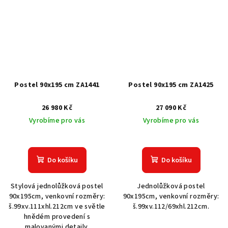
Postel 90x195 cm ZA1441
Postel 90x195 cm ZA1425
26 980 Kč
27 090 Kč
Vyrobíme pro vás
Vyrobíme pro vás
Do košíku
Do košíku
Stylová jednolůžková postel
Jednolůžková postel
90x195cm, venkovní rozměry:
90x195cm, venkovní rozměry:
š.99xv.111xhl.212cm ve světle
š.99xv.112/69xhl.212cm.
hnědém provedení s
malovanými detaily.