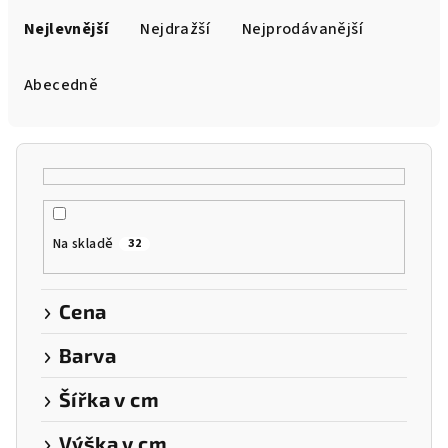
a
Nejlevnější
Nejdražší
Nejprodávanější
z
e
Abecedně
n
í
p
r
o
Na skladě
32
d
u
k
Cena
t
Barva
ů
Šířka v cm
Výška v cm