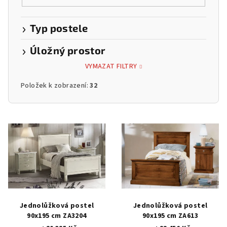
Typ postele
Úložný prostor
VYMAZAT FILTRY
Položek k zobrazení:
32
V
ý
p
i
s
p
r
Jednolůžková postel
Jednolůžková postel
o
90x195 cm ZA3204
90x195 cm ZA613