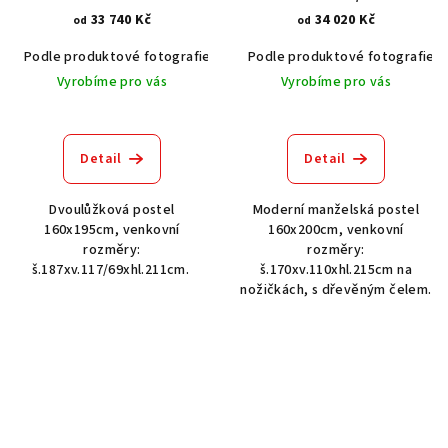
33 740 Kč
34 020 Kč
od
od
Podle produktové fotografie
Akát vintage BT1551
Podle produktové fotografie
Dub světlý
Vyrobíme pro vás
Vyrobíme pro vás
Detail
Detail
Dvoulůžková postel
Moderní manželská postel
160x195cm, venkovní
160x200cm, venkovní
rozměry:
rozměry:
š.187xv.117/69xhl.211cm.
š.170xv.110xhl.215cm na
nožičkách, s dřevěným čelem.