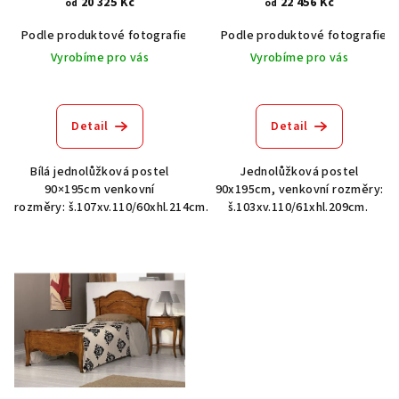
20 325 Kč
22 456 Kč
d
od
od
u
Podle produktové fotografie
Bílá
Podle produktové fotografie
Bílá s patinou BT9001-A6
Č
k
Vyrobíme pro vás
Vyrobíme pro vás
t
ů
Detail
Detail
Bílá jednolůžková postel
Jednolůžková postel
90×195cm venkovní
90x195cm, venkovní rozměry:
rozměry: š.107xv.110/60xhl.214cm.
š.103xv.110/61xhl.209cm.