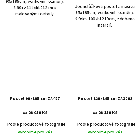
90x195cm, venkovní rozměry:
Jednolůžková postel z masivu
š.99xv.111xhl.212cm s
85x195cm, venkovní rozměry:
malovanými detaily.
š.94xv.100xhl.219cm, zdobena
intarzií.
Postel 90x195 cm ZA477
Postel 120x195 cm ZA3208
28 050 Kč
28 150 Kč
od
od
Podle produktové fotografie
Akát vintage BT1551
Podle produktové fotografie
Dub světlý
Vyrobíme pro vás
Vyrobíme pro vás