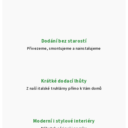
l
á
d
a
c
í
Dodání bez starostí
p
Přivezeme, smontujeme a nainstalujeme
r
v
k
y
v
Krátké dodací lhůty
ý
Z naší italské truhlárny přímo k Vám domů
p
i
s
u
Moderní i stylové interiéry