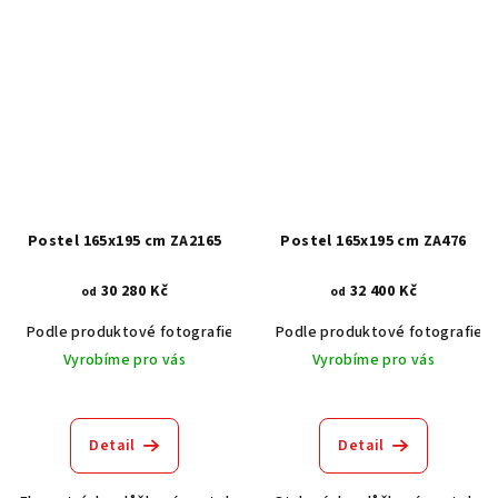
Postel 165x195 cm ZA2165
Postel 165x195 cm ZA476
30 280 Kč
32 400 Kč
od
od
Podle produktové fotografie
Akát vintage BT1551
Podle produktové fotografie
Dub světlý
Vyrobíme pro vás
Vyrobíme pro vás
Detail
Detail