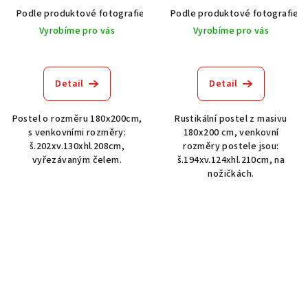
Podle produktové fotografie
Akát vintage BT1551
Podle produktové fotografie
Dub světlý
Vyrobíme pro vás
Vyrobíme pro vás
Detail
Detail
Postel o rozměru 180x200cm,
Rustikální postel z masivu
s venkovními rozměry:
180x200 cm, venkovní
š.202xv.130xhl.208cm,
rozměry postele jsou:
vyřezávaným čelem.
š.194xv.124xhl.210cm, na
nožičkách.