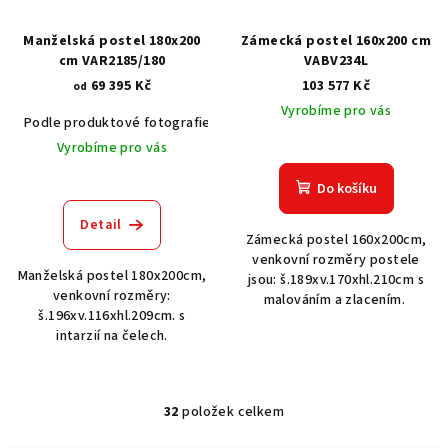
Manželská postel 180x200
Zámecká postel 160x200 cm
cm VAR2185/180
VABV234L
69 395 Kč
103 577 Kč
od
Vyrobíme pro vás
Podle produktové fotografie
Akát vintage BT1551
Dub světlý
Vyrobíme pro vás
Do košíku
Detail
Zámecká postel 160x200cm,
venkovní rozměry postele
Manželská postel 180x200cm,
jsou: š.189xv.170xhl.210cm s
venkovní rozměry:
malováním a zlacením.
š.196xv.116xhl.209cm. s
intarzií na čelech.
32
položek celkem
O
v