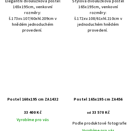
Elegantní dvoulůžková postel
Stylová dvoulůžková postel
165x195cm, venkovní
165x195cm, venkovní
rozměry:
rozměry:
š.173xv.107/60xhl.209cm v
š.172xv.108/61xhl.210cm v
hnědém jednoduchém
jednoduchém hnědém
provedení.
provedení.
Postel 160x195 cm ZA1432
Postel 165x195 cm ZA456
33 400 Kč
33 570 Kč
od
Vyrobíme pro vás
Podle produktové fotografie
Vyrobíme pro vás