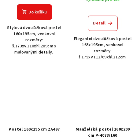
Do košíku
Detail
Stylová dvoulůžková postel
160x195cm, venkovní
Elegantní dvoulůžková postel
rozměry:
165x195cm, venkovní
š.173xv.110xhl.209cm s
rozměry:
malovanými detaily.
š.175xv.112/69xhl.212cm.
Postel 160x195 cm ZA497
Manželská postel 160x200
cm P-4073/160