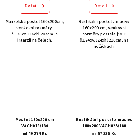
Detail
Detail
Manželská postel 160x200cm,
Rustikální postel z masivu
venkovní rozměry:
160x200 cm, venkovní
š.176xv.116xhl.204cm, s
rozměry postele jsou:
intarzií na čelech.
š.174xv.124xhl.210cm, na
nožičkách.
Postel 180x200 cm
Rustikální postel z masivu
VAGH018/180
180x200 VAGH025/180
49 274 Kč
57 335 Kč
od
od