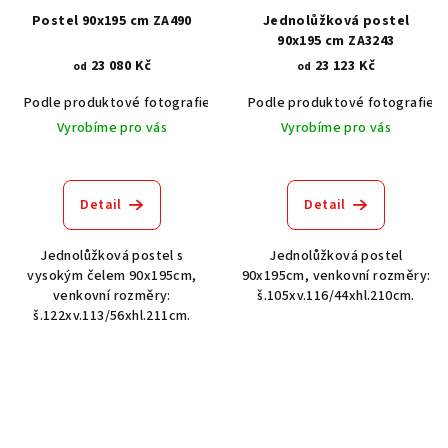
Postel 90x195 cm ZA490
Jednolůžková postel
90x195 cm ZA3243
23 080 Kč
23 123 Kč
od
od
Podle produktové fotografie
Akát vintage BT1551
Podle produktové fotografie
Dub světlý
Vyrobíme pro vás
Vyrobíme pro vás
Detail
Detail
Jednolůžková postel s
Jednolůžková postel
vysokým čelem 90x195cm,
90x195cm, venkovní rozměry:
venkovní rozměry:
š.105xv.116/44xhl.210cm.
š.122xv.113/56xhl.211cm.