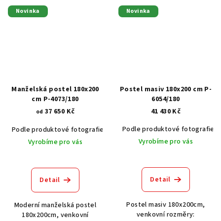
Novinka
Novinka
Manželská postel 180x200
Postel masiv 180x200 cm P-
cm P-4073/180
6054/180
37 650 Kč
41 430 Kč
od
Podle produktové fotografie
Podle produktové fotografie
Akát vintage BT1551
Dub světlý
Vyrobíme pro vás
Vyrobíme pro vás
Detail
Detail
Postel masiv 180x200cm,
Moderní manželská postel
venkovní rozměry:
180x200cm, venkovní