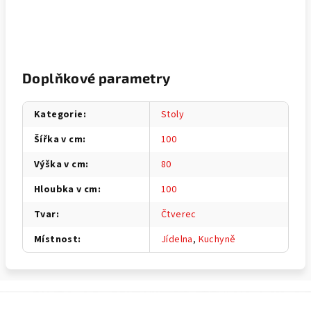
Doplňkové parametry
Kategorie
:
Stoly
Šířka v cm
:
100
Výška v cm
:
80
Hloubka v cm
:
100
Tvar
:
Čtverec
Místnost
:
Jídelna
,
Kuchyně
Z