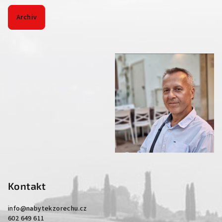
Archiv
Kontakt
info
@
nabytekzorechu.cz
602 649 611