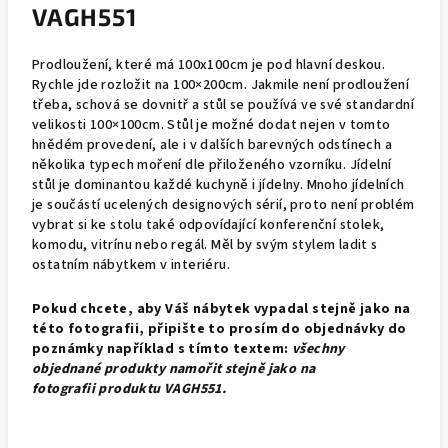
VAGH551
Prodloužení, které má 100x100cm je pod hlavní deskou.
Rychle jde rozložit na 100×200cm. Jakmile není prodloužení
třeba, schová se dovnitř a stůl se používá ve své standardní
velikosti 100×100cm. Stůl je možné dodat nejen v tomto
hnědém provedení, ale i v dalších barevných odstínech a
několika typech moření dle přiloženého vzorníku. Jídelní
stůl je dominantou každé kuchyně i jídelny. Mnoho jídelních
je součástí ucelených designových sérií, proto není problém
vybrat si ke stolu také odpovídající konferenční stolek,
komodu, vitrínu nebo regál. Měl by svým stylem ladit s
ostatním nábytkem v interiéru.
Pokud chcete, aby Váš nábytek vypadal stejně jako na
této fotografii, připište to prosím do objednávky do
poznámky například s tímto textem:
všechny
objednané produkty namořit stejně jako na
fotografii produktu VAGH551.