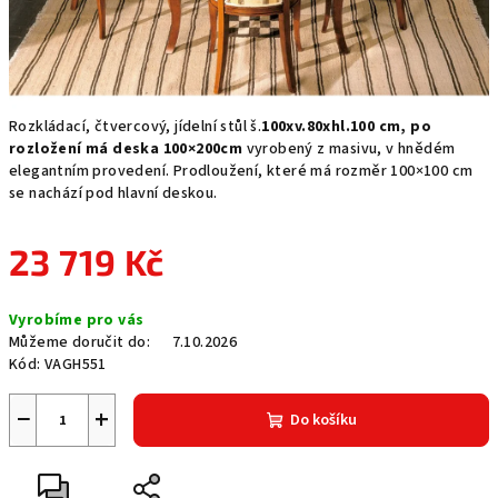
Rozkládací, čtvercový, jídelní stůl š.
100xv.80xhl.100 cm, po
rozložení má deska 100×200cm
vyrobený z masivu, v hnědém
elegantním provedení. Prodloužení, které má rozměr 100×100 cm
se nachází pod hlavní deskou.
23 719 Kč
Měrná
Vyrobíme pro vás
cena:
Můžeme doručit do:
7.10.2026
Kód:
VAGH551
−
+
Do košíku