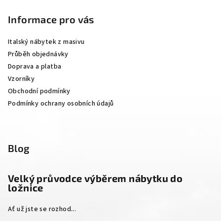
á
p
Informace pro vás
a
Italský nábytek z masivu
t
Průběh objednávky
í
Doprava a platba
Vzorníky
Obchodní podmínky
Podmínky ochrany osobních údajů
Blog
Velký průvodce výběrem nábytku do
ložnice
Ať už jste se rozhod...