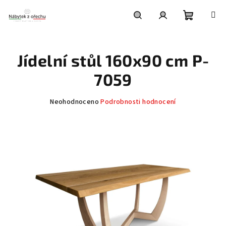
Přejít
na
obsah
Nákupní
Hledat
Přihlášení
Jídelní stůl 160x90 cm P-
košík
7059
Průměrné
Neohodnoceno
Podrobnosti hodnocení
hodnocení
produktu
je
0,0
z
5
hvězdiček.