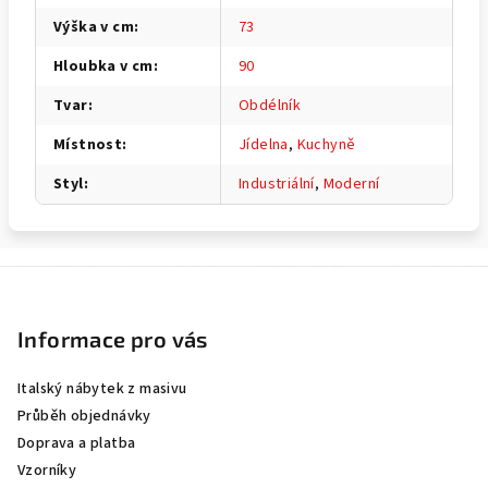
Výška v cm
:
73
Hloubka v cm
:
90
Tvar
:
Obdélník
Místnost
:
Jídelna
,
Kuchyně
Styl
:
Industriální
,
Moderní
Z
á
p
Informace pro vás
a
Italský nábytek z masivu
t
Průběh objednávky
í
Doprava a platba
Vzorníky