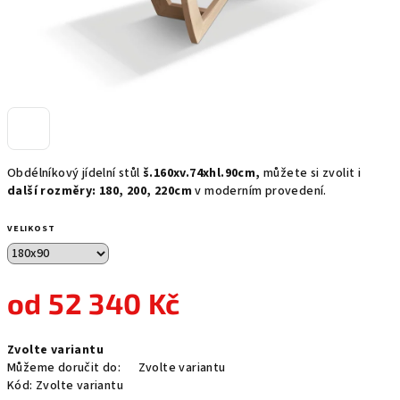
Obdélníkový jídelní stůl
š.160xv.74xhl.90cm,
můžete si zvolit i
další rozměry: 180, 200, 220cm
v moderním provedení.
VELIKOST
od
52 340 Kč
Měrná
Zvolte variantu
cena:
Můžeme doručit do:
Zvolte variantu
Kód:
Zvolte variantu