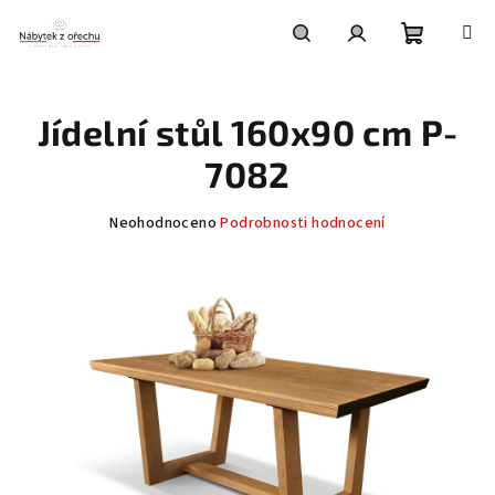
Přejít
na
obsah
Nákupní
Hledat
Přihlášení
Jídelní stůl 160x90 cm P-
košík
7082
Průměrné
Neohodnoceno
Podrobnosti hodnocení
hodnocení
produktu
je
0,0
z
5
hvězdiček.