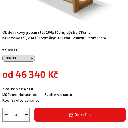
Obdélníkový jídelní stůl
160x90cm, výška 73cm,
nerozkládací,
další rozměry: 180x90, 200x90, 220x90cm.
VELIKOST
od
46 340 Kč
Měrná
Zvolte variantu
cena:
Můžeme doručit do:
Zvolte variantu
Kód:
Zvolte variantu
−
+
Do košíku