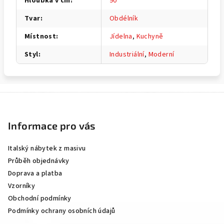
Hloubka v cm
:
90
Tvar
:
Obdélník
Místnost
:
Jídelna
,
Kuchyně
Styl
:
Industriální
,
Moderní
Z
á
p
Informace pro vás
a
Italský nábytek z masivu
t
Průběh objednávky
í
Doprava a platba
Vzorníky
Obchodní podmínky
Podmínky ochrany osobních údajů