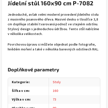
Jídelní stůl 160x90 cm P-7082
Jednoduché, avšak velmi moderní provedení jídelního stolu
z masivního jasanového dřeva. Masivní desku o tloušťce 3,8
cm doplňuje stabilní tvarovaná podnož ve stejném odstínu.
Stylový design s jednoduchou údržbou. Tento stůl nabízíme
v několika velikostech.
Povrchovou úpravu si můžete objednat podle fotografie,
hnědém moření a také v několika barevných odstínech RAL.
Doplňkové parametry
Kategorie
:
Stoly
Šířka v cm
:
160
Výška v cm
:
73