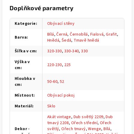
Doplňkové parametry
Kategorie
:
Obývací stěny
Bílá
,
Černá
,
Černobílá
,
Fialová
,
Grafit
,
Barva
:
Hnědá
,
Šedá
,
Tmavě hnědá
Šířka v cm
:
320-330
,
330-340
,
330
Výška v
220-230
,
225
cm
:
Hloubka v
50-60
,
52
cm
:
Místnost
:
Obývací pokoj
Materiál
:
Sklo
Akát vintage
,
Dub světlý 2209
,
Dub
tmavý 2208
,
Ořech střední
,
Ořech
Dekor -
světlý
,
Ořech tmavý
,
Wenge
,
Bílá
,