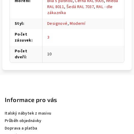
moření
:
Bílá s patinou
,
Černá RAL 9005
,
Hnědá
RAL 8011
,
Šedá RAL 7037
,
RAL - dle
zákazníka
Styl
:
Designové
,
Moderní
Počet
3
zásuvek
:
Počet
10
dveří
:
Z
á
p
Informace pro vás
a
Italský nábytek z masivu
t
Průběh objednávky
í
Doprava a platba