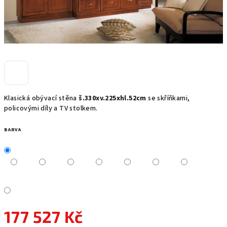
Klasická obývací stěna
š.330xv.225xhl.52cm
se skříňkami,
policovými díly a TV stolkem.
BARVA
177 527 Kč