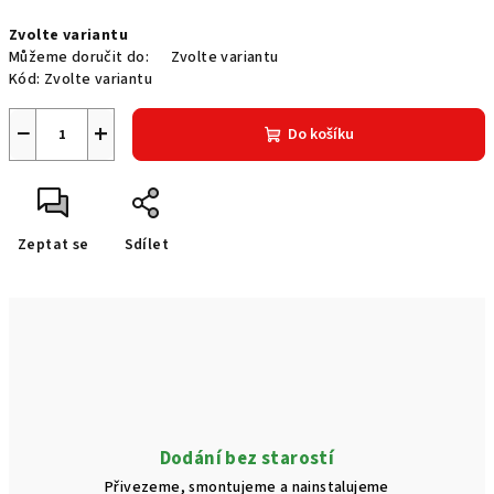
Měrná
Zvolte variantu
cena:
Můžeme doručit do:
Zvolte variantu
Kód:
Zvolte variantu
−
+
Do košíku
Zeptat se
Sdílet
Dodání bez starostí
Přivezeme, smontujeme a nainstalujeme