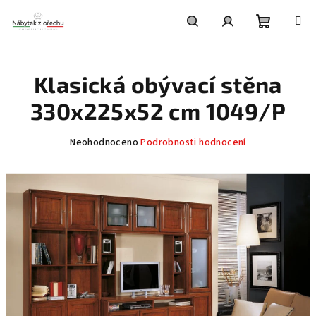
Přejít
na
obsah
Nákupní
Hledat
Přihlášení
Klasická obývací stěna
košík
330x225x52 cm 1049/P
Průměrné
Neohodnoceno
Podrobnosti hodnocení
hodnocení
produktu
je
0,0
z
5
hvězdiček.