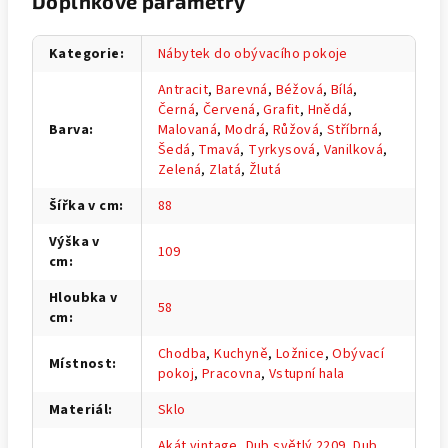
Doplňkové parametry
Kategorie
:
Nábytek do obývacího pokoje
Antracit
,
Barevná
,
Béžová
,
Bílá
,
Černá
,
Červená
,
Grafit
,
Hnědá
,
Barva
:
Malovaná
,
Modrá
,
Růžová
,
Stříbrná
,
Šedá
,
Tmavá
,
Tyrkysová
,
Vanilková
,
Zelená
,
Zlatá
,
Žlutá
Šířka v cm
:
88
Výška v
109
cm
:
Hloubka v
58
cm
:
Chodba
,
Kuchyně
,
Ložnice
,
Obývací
Místnost
:
pokoj
,
Pracovna
,
Vstupní hala
Materiál
:
Sklo
Akát vintage
,
Dub světlý 2209
,
Dub