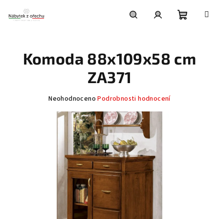
Přejít
na
obsah
Nákupní
Hledat
Přihlášení
Komoda 88x109x58 cm
košík
ZA371
Průměrné
Neohodnoceno
Podrobnosti hodnocení
hodnocení
produktu
je
0,0
z
5
hvězdiček.