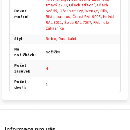
tmavý 2208
,
Ořech střední
,
Ořech
Dekor -
světlý
,
Ořech tmavý
,
Wenge
,
Bílá
,
moření
:
Bílá s patinou
,
Černá RAL 9005
,
Hnědá
RAL 8011
,
Šedá RAL 7037
,
RAL - dle
zákazníka
Styl
:
Retro
,
Rustikální
Na
Nožičky
nožičkách
:
Počet
4
zásuvek
:
Počet
1
dveří
:
Z
á
p
Informace pro vás