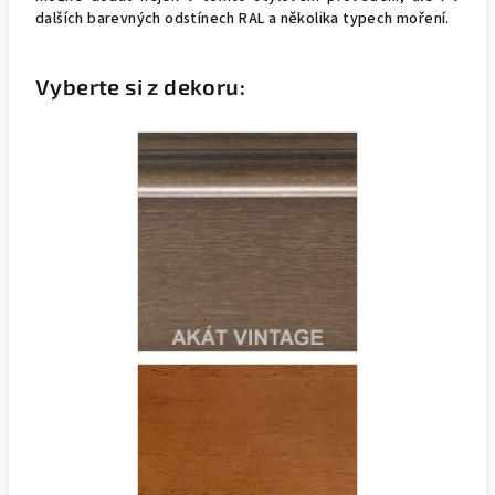
dalších barevných odstínech RAL a několika typech moření.
Vyberte si z dekoru: