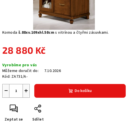
Komoda
š.88xv.109xhl.58cm
s vitrínou a čtyřmi zásuvkami.
28 880 Kč
Měrná
Vyrobíme pro vás
cena:
Můžeme doručit do:
7.10.2026
Kód:
ZA731/A-
−
+
Do košíku
Zeptat se
Sdílet