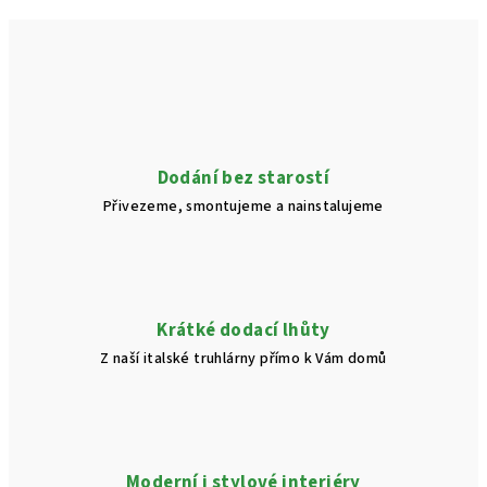
Dodání bez starostí
Přivezeme, smontujeme a nainstalujeme
Krátké dodací lhůty
Z naší italské truhlárny přímo k Vám domů
Moderní i stylové interiéry