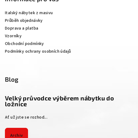
a
Italský nábytek z masivu
t
Průběh objednávky
í
Doprava a platba
Vzorníky
Obchodní podmínky
Podmínky ochrany osobních údajů
Blog
Velký průvodce výběrem nábytku do
ložnice
Ať už jste se rozhod...
Archiv