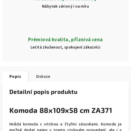
Nábytek sériový i na míru
Prémiová kvalita, příznivá cena
Letitá zkušenost, spokojení zákazníci
Popis
Diskuze
Detailní popis produktu
Komoda 88x109x58 cm ZA371
Hnědá komoda s vitrínou a čtyřmi zásuvkami. Komodu je
možné dodat nejen v tomto stylovém provedení, ale i v