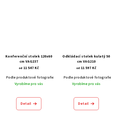
Konferenční stolek 120x60
Odkládací stolek kulatý 50
cm VAG237
cm VAG210
11 547 Kč
11 597 Kč
od
od
Podle produktové fotografie
Akát vintage BT1551
Podle produktové fotografie
Dub světlý
Vyrobíme pro vás
Vyrobíme pro vás
Detail
Detail