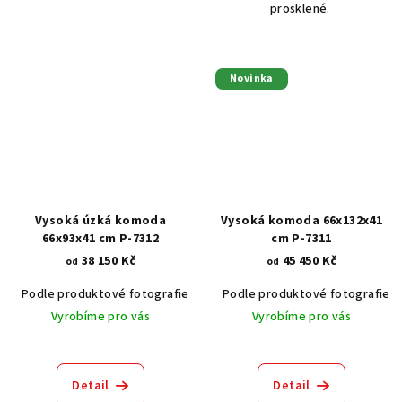
prosklené.
Novinka
Vysoká úzká komoda
Vysoká komoda 66x132x41
66x93x41 cm P-7312
cm P-7311
38 150 Kč
45 450 Kč
od
od
Podle produktové fotografie
Akát vintage BT1551
Podle produktové fotografie
Dub světlý
Vyrobíme pro vás
Vyrobíme pro vás
Detail
Detail