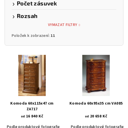
Počet zásuvek
Rozsah
VYMAZAT FILTRY
Položek k zobrazení:
11
V
ý
p
i
s
p
r
Komoda 60x115x47 cm
Komoda 60x95x35 cm VA085
o
ZA717
16 840 Kč
20 658 Kč
d
od
od
u
Podle produktové fotografie
Akát vintage BT1551
Podle produktové fotografie
Ořech stře