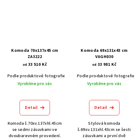
Komoda 70x137x45 cm
Komoda 69x131x43 cm
ZA3222
VAGH030
33 510 Kč
33 981 Kč
od
od
Podle produktové fotografie
Bílá
Podle produktové fotografie
Bílá s patinou BT9001-A6
Č
Vyrobíme pro vás
Vyrobíme pro vás
Detail
Detail
Komoda š.70xv.137xhl.45cm
Stylová komoda
se sedmi zásuvkami ve
š.69xv.131xhl.43cm se šesti
dvoubarevném provedení.
zásuvkami a první dvě