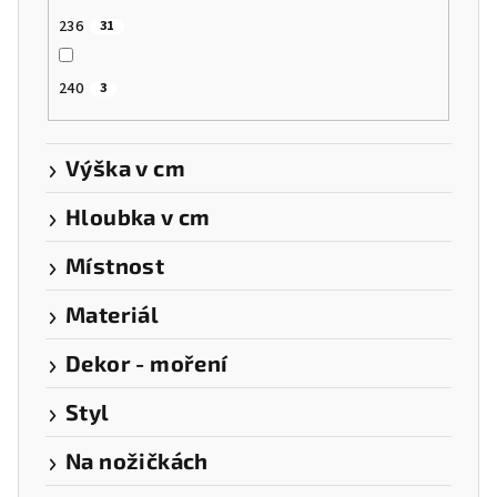
236
31
240
3
Výška v cm
Hloubka v cm
Místnost
Materiál
Dekor - moření
Styl
Na nožičkách