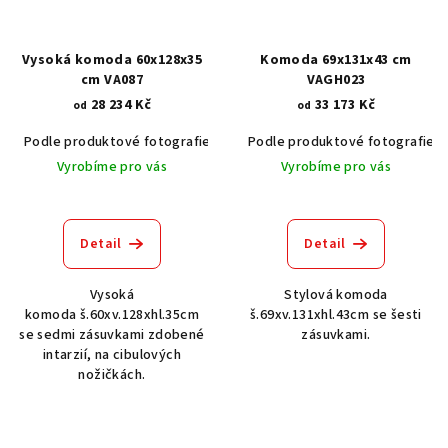
Vysoká komoda 60x128x35
Komoda 69x131x43 cm
cm VA087
VAGH023
28 234 Kč
33 173 Kč
od
od
Podle produktové fotografie
Akát vintage BT1551
Podle produktové fotografie
Dub světlý
Vyrobíme pro vás
Vyrobíme pro vás
Detail
Detail
Vysoká
Stylová komoda
komoda š.60xv.128xhl.35cm
š.69xv.131xhl.43cm se šesti
se sedmi zásuvkami zdobené
zásuvkami.
intarzií, na cibulových
nožičkách.