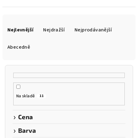
Ř
a
Nejlevnější
Nejdražší
Nejprodávanější
z
e
Abecedně
n
í
p
r
o
Na skladě
11
d
u
k
Cena
t
Barva
ů