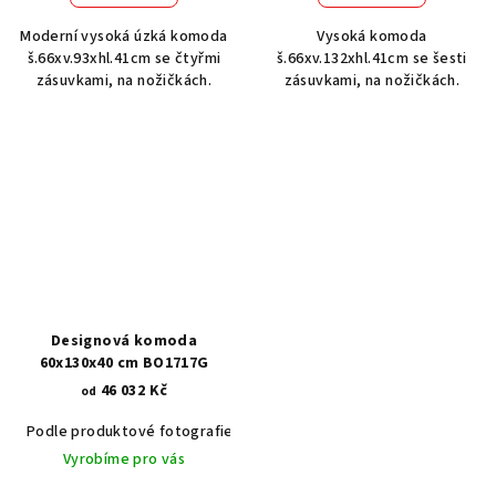
Moderní vysoká úzká komoda
Vysoká komoda
š.66xv.93xhl.41cm se čtyřmi
š.66xv.132xhl.41cm se šesti
zásuvkami, na nožičkách.
zásuvkami, na nožičkách.
Designová komoda
60x130x40 cm BO1717G
46 032 Kč
od
Podle produktové fotografie
Akát vintage BT1551
Dub světlý
Vyrobíme pro vás