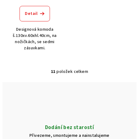
Detail
Designová komoda
š.130xv.60xhl.40cm, na
nožičkách, se sedmi
zásuvkami.
11
položek celkem
O
v
l
á
d
a
c
í
Dodání bez starostí
p
Přivezeme, smontujeme a nainstalujeme
r