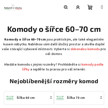
Přejít
na
obsah
Nákupní
Hledat
Přihlášení
Komody o šířce 60–70 cm
košík
Komody o šířce 60–70 cm
jsou praktickým, ale také elegantním
kusem nábytku. Nabídnou vám další úložný prostor a skvěle doplní
vaše stávající vybavení místnosti. Vyberte si
dokonalou komodu
pro
váš domov.
Hledáte komodu s jinými rozměry? Prohlédněte si
komody podle
šířky
a najděte tu pravou pro váš interiér.
Nejoblíbenější rozměry komod
Šířka 60 cm
Šířka 70 cm