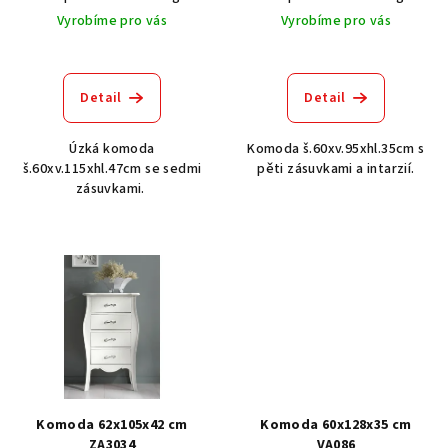
k
Vyrobíme pro vás
Vyrobíme pro vás
t
ů
Detail
Detail
Úzká komoda
Komoda š.60xv.95xhl.35cm s
š.60xv.115xhl.47cm se sedmi
pěti zásuvkami a intarzií.
zásuvkami.
Komoda 62x105x42 cm
Komoda 60x128x35 cm
ZA3034
VA086