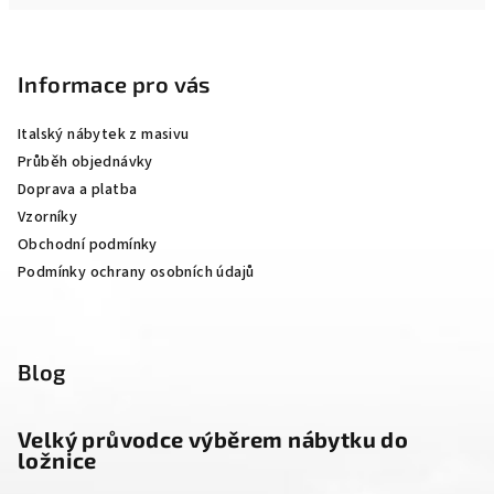
Z
á
p
Informace pro vás
a
Italský nábytek z masivu
t
Průběh objednávky
í
Doprava a platba
Vzorníky
Obchodní podmínky
Podmínky ochrany osobních údajů
Blog
Velký průvodce výběrem nábytku do
ložnice