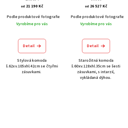
21 190 Kč
26 527 Kč
od
od
Podle produktové fotografie
Bílá
Podle produktové fotografie
Bílá s patinou BT9001-A6
Č
Vyrobíme pro vás
Vyrobíme pro vás
Detail
Detail
Stylová komoda
Starožitná komoda
š.62xv.105xhl.42cm se čtyřmi
š.60xv.128xhl.35cm se šesti
zásuvkami.
zásuvkami, s intarzií,
vykládaná dýhou.