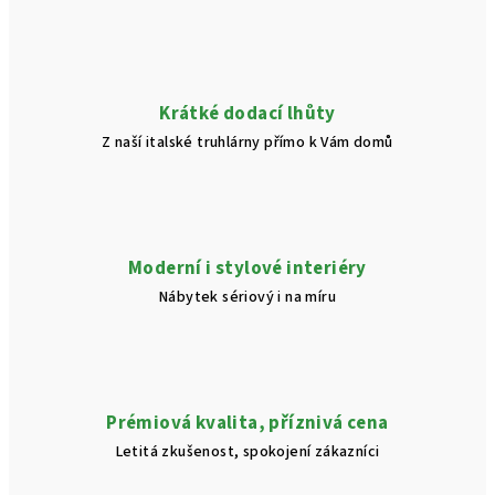
v
k
y
v
Krátké dodací lhůty
ý
Z naší italské truhlárny přímo k Vám domů
p
i
s
u
Moderní i stylové interiéry
Nábytek sériový i na míru
Prémiová kvalita, příznivá cena
Letitá zkušenost, spokojení zákazníci