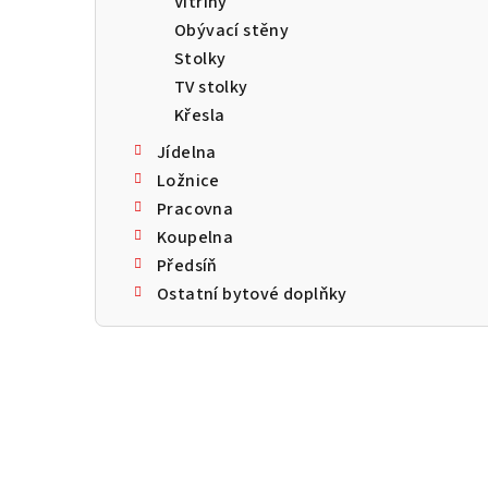
Vitríny
a
Obývací stěny
n
Stolky
TV stolky
n
Křesla
í
Jídelna
p
Ložnice
Pracovna
a
Koupelna
n
Předsíň
Ostatní bytové doplňky
e
l