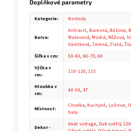
Doplňkové parametry
Kategorie
:
Komody
Antracit
,
Barevná
,
Béžová
,
B
Barva
:
Malovaná
,
Modrá
,
Růžová
,
S
Vanilková
,
Zelená
,
Zlatá
,
Žl
Šířka v cm
:
50-60
,
60-70
,
60
Výška v
110-120
,
115
cm
:
Hloubka v
40-50
,
47
cm
:
Chodba
,
Kuchyně
,
Ložnice
,
O
Místnost
:
hala
Akát vintage
,
Dub světlý 22
Dekor -