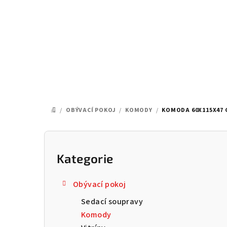
Přejít
na
obsah
/
OBÝVACÍ POKOJ
/
KOMODY
/
KOMODA 60X115X47 
DOMŮ
P
o
Kategorie
Přeskočit
kategorie
s
Obývací pokoj
t
Sedací soupravy
r
Komody