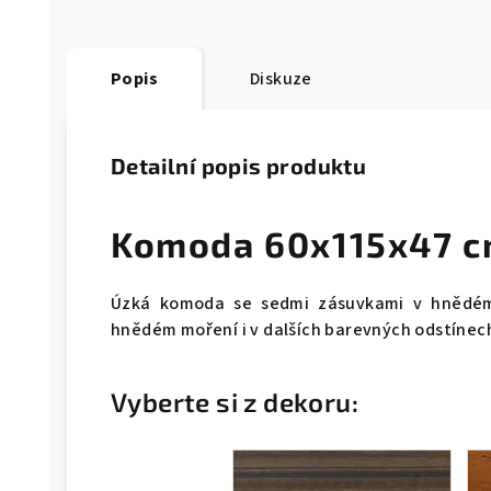
Popis
Diskuze
Detailní popis produktu
Komoda 60x115x47 c
Úzká komoda se sedmi zásuvkami v hnědé
hnědém moření i v dalších barevných odstínec
Vyberte si z dekoru: