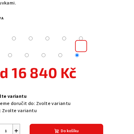
uvkami.
VA
zdiček.
od
16 840 Kč
ná
a:
lte variantu
eme doručit do:
Zvolte variantu
:
Zvolte variantu
+
Do košíku