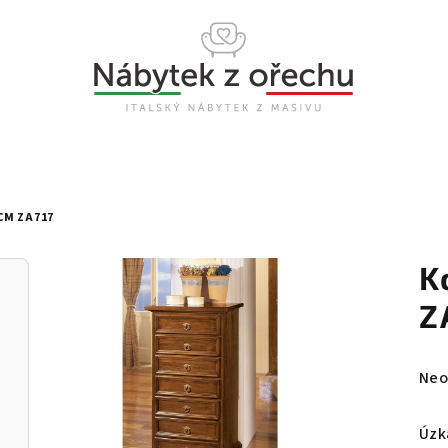
CM ZA717
K
Z
Prů
Neo
hod
pro
Úzk