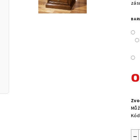
je
zás
0,0
z
BAR
5
hvě
Měr
cen
Zvo
Můž
Kód
−