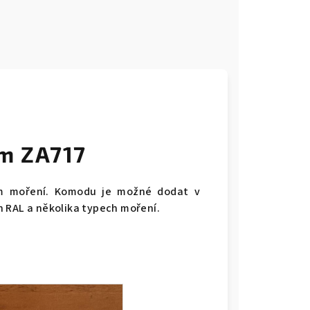
m ZA717
m moření. Komodu je možné dodat v
h RAL a několika typech moření.