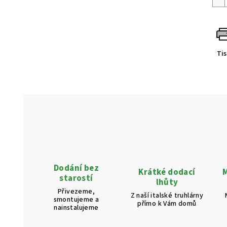
Ti
Dodání bez
Krátké dodací
M
starostí
lhůty
Přivezeme,
Z naší italské truhlárny
smontujeme a
přímo k Vám domů
nainstalujeme