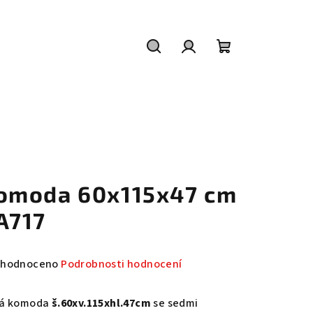
Hledat
Přihlášení
Nákupní
košík
omoda 60x115x47 cm
A717
měrné
hodnoceno
Podrobnosti hodnocení
nocení
duktu
á komoda
š.60xv.115xhl.47cm
se sedmi