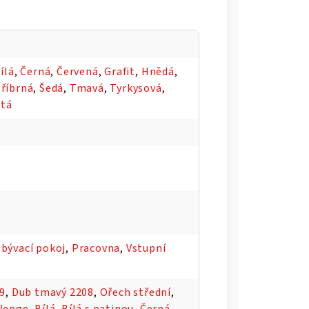
ílá
,
Černá
,
Červená
,
Grafit
,
Hnědá
,
tříbrná
,
Šedá
,
Tmavá
,
Tyrkysová
,
utá
bývací pokoj
,
Pracovna
,
Vstupní
09
,
Dub tmavý 2208
,
Ořech střední
,