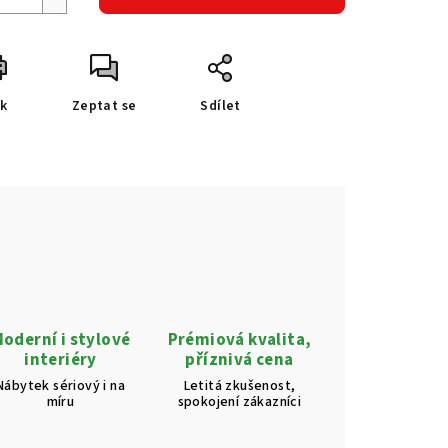
sk
Zeptat se
Sdílet
oderní i stylové
Prémiová kvalita,
interiéry
příznivá cena
Nábytek sériový i na
Letitá zkušenost,
míru
spokojení zákazníci