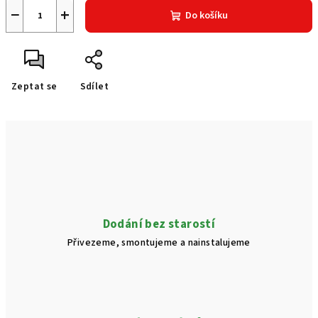
−
+
Do košíku
Zeptat se
Sdílet
Dodání bez starostí
Přivezeme, smontujeme a nainstalujeme