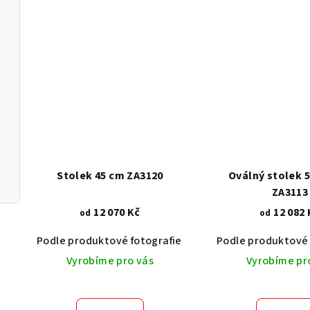
Stolek 45 cm ZA3120
Oválný stolek 
ZA3113
12 070 Kč
12 082 
od
od
Podle produktové fotografie
Akát vintage BT1551
Podle produktové 
Vyrobíme pro vás
Vyrobíme pr