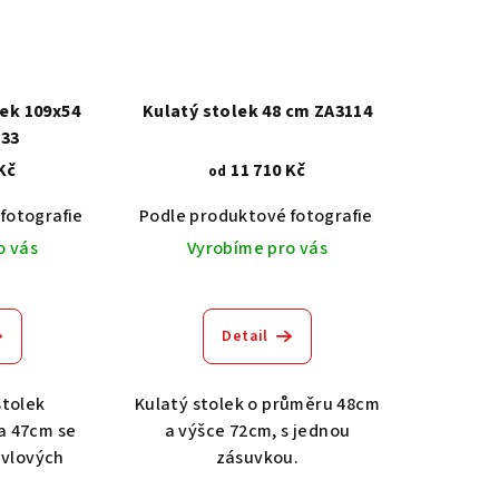
ek 109x54
Kulatý stolek 48 cm ZA3114
33
Kč
11 710 Kč
od
fotografie
Dub světlý 2209
Akát vintage BT1551
Podle produktové fotografie
Dub tmavý 2208
Dub světlý 2209
Ořech střední BT79T3
Akát vintage
Dub tma
O
o vás
Vyrobíme pro vás
Detail
stolek
Kulatý stolek o průměru 48cm
a 47cm se
a výšce 72cm, s jednou
avlových
zásuvkou.
.