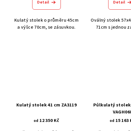
Detail
Detail
Kulatý stolek o průměru 45cm
Oválný stolek 57x
a výšce 70cm, se zásuvkou.
71cm s jednou z
Kulatý stolek 41 cm ZA3119
Půlkulatý stolek
VAGH06
12 350 Kč
15 163 
od
od