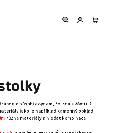
Hledat
Přihlášení
Nákupní
košík
stolky
stranné a působí dojmem, že jsou s Vámi už
 materiály jako je například kamenný obklad.
kům
různé materiály a hledat kombinace.
e stylu
a najděte ten pravý, pro Váš domov.