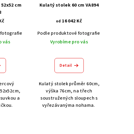
 52x52 cm
Kulatý stolek 60 cm VA894
8
Kč
16 042 Kč
od
Dub světlý 2209
Dub tmavý 2208
Ořech střední BT79T3
O
fotografie
Akát vintage BT1551
Podle produktové fotografie
Dub světlý 2209
Akát vintage
Dub tma
o vás
Vyrobíme pro vás
Detail
ercový
Kulatý stolek průměr 60cm,
 52x52cm,
výška 76cm, na třech
ásuvkou a
soustružených sloupech s
ičkou.
vyřezávanýma nohama.