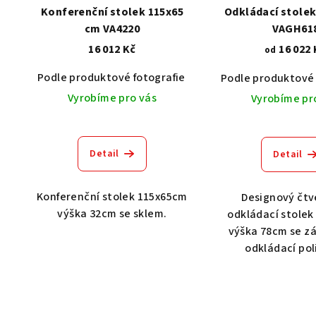
Konferenční stolek 115x65
Odkládací stolek
cm VA4220
VAGH61
16 012 Kč
16 022 
od
Podle produktové fotografie
Akát vintage BT1551
Podle produktové 
Vyrobíme pro vás
Vyrobíme pr
Detail
Detail
Konferenční stolek 115x65cm
Designový čtv
výška 32cm se sklem.
odkládací stolek
výška 78cm se z
odkládací pol