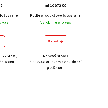
Kč
10 072 Kč
od
fotografie
Dub světlý 2209
Akát vintage BT1551
Podle produktové fotografie
Dub tmavý 2208
Dub světlý 2209
Ořech střední BT79T3
Akát vintage
Dub tma
O
o vás
Vyrobíme pro vás
Detail
 37x34cm,
Rohový stolek
zásuvkou.
š.36xv.68xhl.34cm s odkládací
poličkou.