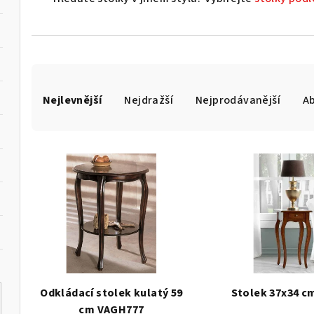
Ř
Nejlevnější
Nejdražší
Nejprodávanější
A
a
z
V
e
ý
n
p
í
i
p
s
r
p
o
Odkládací stolek kulatý 59
Stolek 37x34 c
cm VAGH777