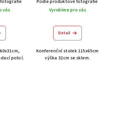
fotografie
Dub světlý 2209
Akát vintage BT1551
Podle produktové fotografie
Dub tmavý 2208
Dub světlý 2209
Ořech střední BT79T3
Akát vintage
Dub tma
O
o vás
Vyrobíme pro vás
Detail
 60x31cm,
Konferenční stolek 115x65cm
dací policí.
výška 32cm se sklem.