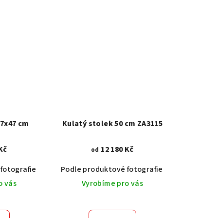
57x47 cm
Kulatý stolek 50 cm ZA3115
Kč
12 180 Kč
od
fotografie
Dub světlý 2209
Akát vintage BT1551
Podle produktové fotografie
Dub tmavý 2208
Dub světlý 2209
Ořech střední BT79T3
Akát vintage
Dub tma
O
o vás
Vyrobíme pro vás