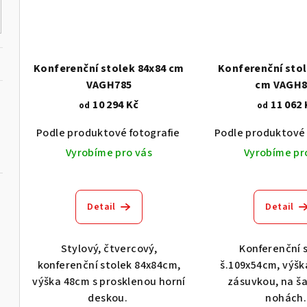
Konferenční stolek 84x84 cm
Konferenční stol
VAGH785
cm VAGH8
10 294 Kč
11 062 
od
od
Podle produktové fotografie
Akát vintage BT1551
Podle produktové 
Vyrobíme pro vás
Vyrobíme pr
Detail
Detail
Stylový, čtvercový,
Konferenční 
konferenční stolek 84x84cm,
š.109x54cm, výšk
výška 48cm s prosklenou horní
zásuvkou, na š
deskou.
nohách