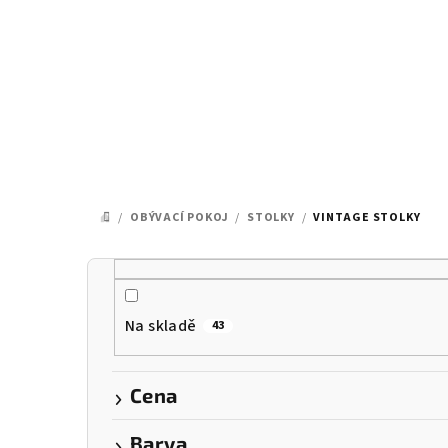
Přejít
na
obsah
/
OBÝVACÍ POKOJ
/
STOLKY
/
VINTAGE STOLKY
DOMŮ
P
o
Na skladě
43
s
t
Cena
r
Barva