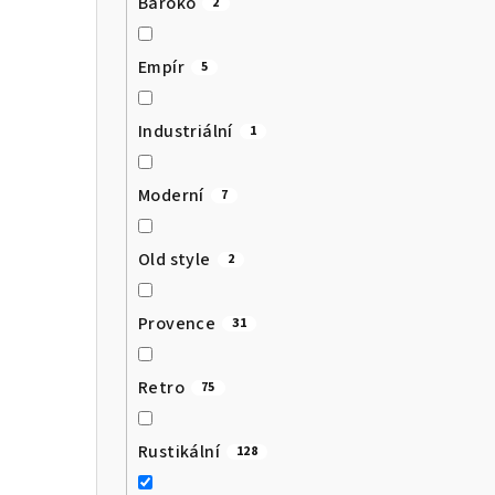
Baroko
2
Empír
5
Industriální
1
Moderní
7
Old style
2
Provence
31
Retro
75
Rustikální
128