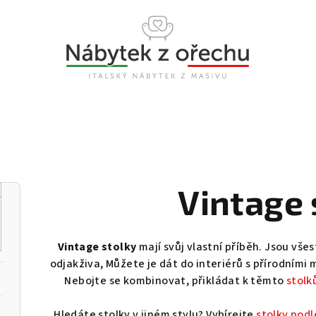
Vintage 
Vintage stolky
mají svůj vlastní příběh. Jsou vše
odjakživa, Můžete je dát do interiérů s přírodními
Nebojte se kombinovat, přikládat k těmto
stol
Hledáte stolky v jiném stylu? Vybírejte
stolky podl