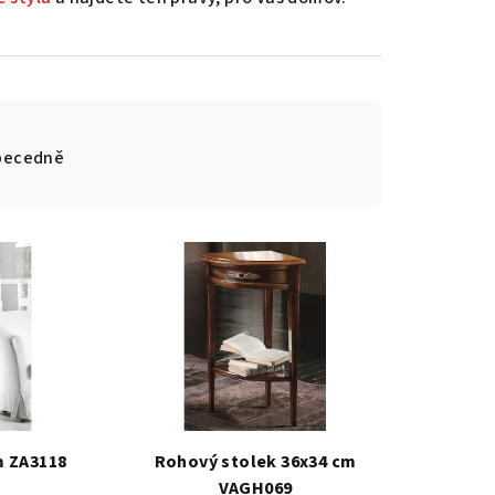
becedně
m ZA3118
Rohový stolek 36x34 cm
VAGH069