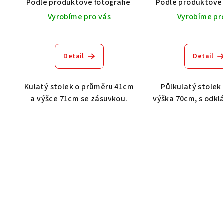
Podle produktové fotografie
Akát vintage BT1551
Podle produktové 
Vyrobíme pro vás
Vyrobíme pr
Detail
Detail
Kulatý stolek o průměru 41cm
Půlkulatý stolek
a výšce 71cm se zásuvkou.
výška 70cm, s odklá