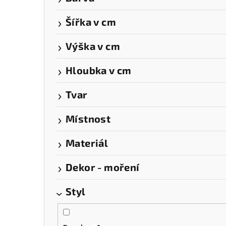
a
Šířka v cm
n
n
Výška v cm
í
Hloubka v cm
p
Tvar
a
Místnost
n
e
Materiál
l
Dekor - moření
Styl