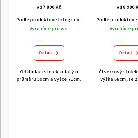
r
d
7 890 Kč
8 980 
od
od
o
u
Podle produktové fotografie
Akát vintage BT1551
Podle produktové 
d
k
Vyrobíme pro vás
Vyrobíme pr
u
t
k
ů
Detail
Detail
t
ů
Odkládací stolek kulatý o
Čtvercový stolek
průměru 59cm a výšce 71cm.
výška 68cm, se 