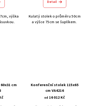
Detail
47cm, výška
Kulatý stolek o průměru 50cm
ásuvkou.
a výšce 75cm se šuplíkem.
 60x31 cm
Konferenční stolek 115x65
8
cm VA4216
Kč
16 012 Kč
od