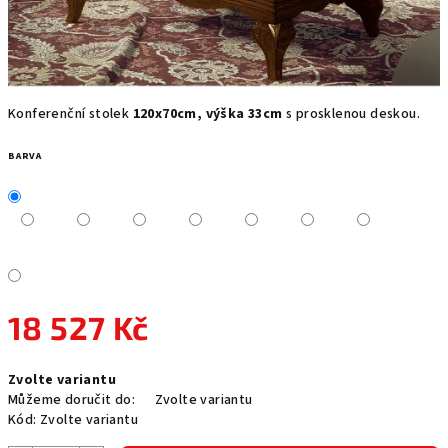
Konferenční stolek
120x70cm, výška 33cm
s prosklenou deskou.
BARVA
18 527 Kč
Měrná
Zvolte variantu
cena:
Můžeme doručit do:
Zvolte variantu
Kód:
Zvolte variantu