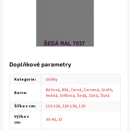
Doplňkové parametry
Kategorie
:
Stolky
Béžová
,
Bílá
,
Černá
,
Červená
,
Grafit
,
Barva
:
Hnědá
,
Stříbrná
,
Šedá
,
Zlatá
,
Žlutá
Šířka v cm
:
110-120
,
120-130
,
120
Výška v
30-40
,
33
cm
: