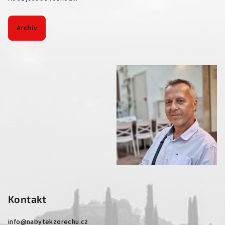
Archiv
Kontakt
info
@
nabytekzorechu.cz