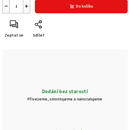
−
+
Do košíku
Zeptat se
Sdílet
Dodání bez starostí
Přivezeme, smontujeme a nainstalujeme