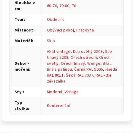
Hloubka v
60-70
,
70-80
,
70
cm
:
Tvar
:
Obdélník
Místnost
:
Obývací pokoj
,
Pracovna
Materiál
:
Sklo
Akát vintage
,
Dub světlý 2209
,
Dub
tmavý 2208
,
Ořech střední
,
Ořech
Dekor -
světlý
,
Ořech tmavý
,
Wenge
,
Bílá
,
moření
:
Bílá s patinou
,
Černá RAL 9005
,
Hnědá
RAL 8011
,
Šedá RAL 7037
,
RAL - dle
zákazníka
Styl
:
Moderní
,
Vintage
Typ
Konferenční
stolku
: