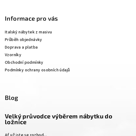
Z
á
p
Informace pro vás
a
Italský nábytek z masivu
t
Průběh objednávky
í
Doprava a platba
Vzorníky
Obchodní podmínky
Podmínky ochrany osobních údajů
Blog
Velký průvodce výběrem nábytku do
ložnice
Ať už jste se rozhod...