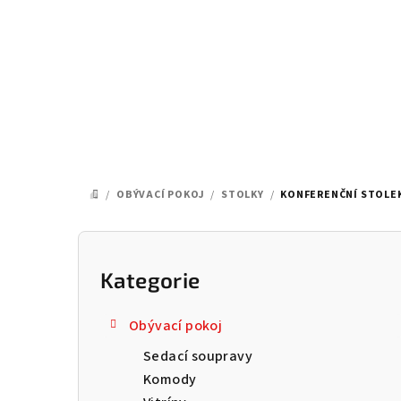
Přejít
na
obsah
/
OBÝVACÍ POKOJ
/
STOLKY
/
KONFERENČNÍ STOLEK
DOMŮ
P
o
Kategorie
Přeskočit
kategorie
s
Obývací pokoj
t
Sedací soupravy
r
Komody