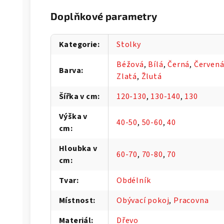
Doplňkové parametry
Kategorie
:
Stolky
Béžová
,
Bílá
,
Černá
,
Červen
Barva
:
Zlatá
,
Žlutá
Šířka v cm
:
120-130
,
130-140
,
130
Výška v
40-50
,
50-60
,
40
cm
:
Hloubka v
60-70
,
70-80
,
70
cm
:
Tvar
:
Obdélník
Místnost
:
Obývací pokoj
,
Pracovna
Materiál
:
Dřevo