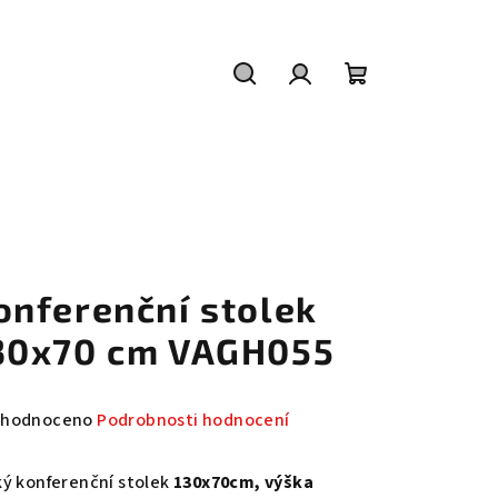
Hledat
Přihlášení
Nákupní
košík
onferenční stolek
30x70 cm VAGH055
měrné
hodnoceno
Podrobnosti hodnocení
nocení
duktu
ký konferenční stolek
130x70cm, výška