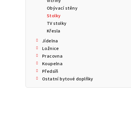
Vitríny
a
Obývací stěny
n
Stolky
TV stolky
n
Křesla
í
Jídelna
p
Ložnice
Pracovna
a
Koupelna
n
Předsíň
Ostatní bytové doplňky
e
l