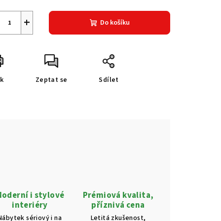
+
Do košíku
sk
Zeptat se
Sdílet
oderní i stylové
Prémiová kvalita,
interiéry
příznivá cena
Nábytek sériový i na
Letitá zkušenost,