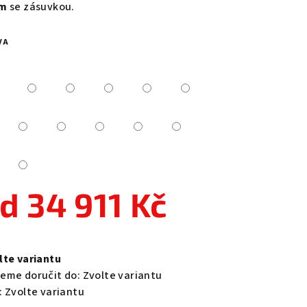
cm
se zásuvkou.
VA
zdiček.
od
34 911 Kč
ná
a:
lte variantu
eme doručit do:
Zvolte variantu
:
Zvolte variantu