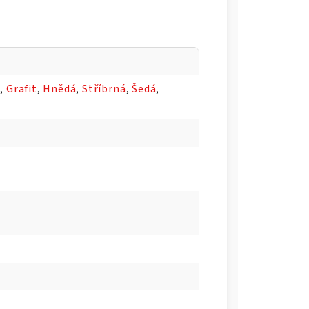
á
,
Grafit
,
Hnědá
,
Stříbrná
,
Šedá
,