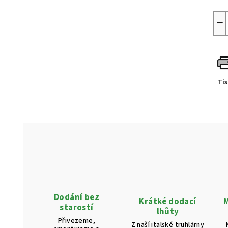
−
Ti
Dodání bez
Krátké dodací
M
starostí
lhůty
Přivezeme,
Z naší italské truhlárny