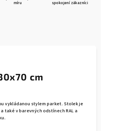
míru
spokojení zákazníci
130x70 cm
ou vykládanou stylem parket. Stolek je
i a také v barevných odstínech RAL a
ku.