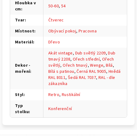
Hloubka v
50-60
,
54
cm
:
Tvar
:
Čtverec
Místnost
:
Obývací pokoj
,
Pracovna
Materiál
:
Dřevo
Akát vintage
,
Dub světlý 2209
,
Dub
tmavý 2208
,
Ořech střední
,
Ořech
Dekor -
světlý
,
Ořech tmavý
,
Wenge
,
Bílá
,
moření
:
Bílá s patinou
,
Černá RAL 9005
,
Hnědá
RAL 8011
,
Šedá RAL 7037
,
RAL - dle
zákazníka
Styl
:
Retro
,
Rustikální
Typ
Konferenční
stolku
: