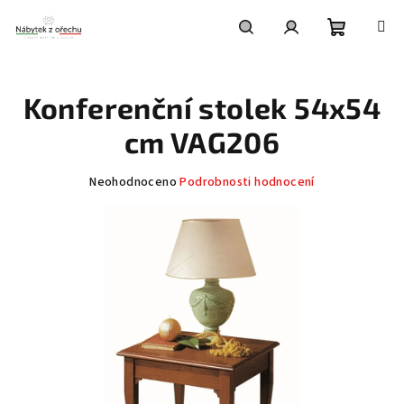
Přejít
na
obsah
Nákupní
Hledat
Přihlášení
Konferenční stolek 54x54
košík
cm VAG206
Průměrné
Neohodnoceno
Podrobnosti hodnocení
hodnocení
produktu
je
0,0
z
5
hvězdiček.