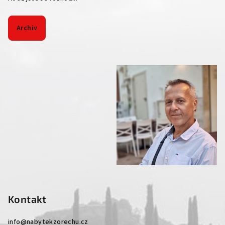
Archiv
Kontakt
info
@
nabytekzorechu.cz