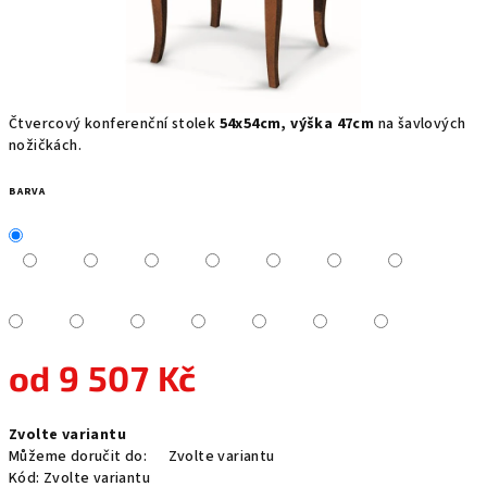
Čtvercový konferenční stolek
54x54cm, výška 47cm
na šavlových
nožičkách.
BARVA
od
9 507 Kč
Měrná
Zvolte variantu
cena:
Můžeme doručit do:
Zvolte variantu
Kód:
Zvolte variantu