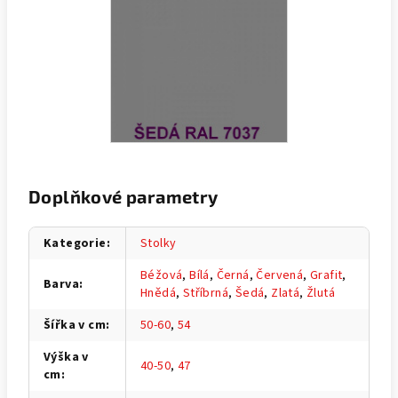
Doplňkové parametry
Kategorie
:
Stolky
Béžová
,
Bílá
,
Černá
,
Červená
,
Grafit
,
Barva
:
Hnědá
,
Stříbrná
,
Šedá
,
Zlatá
,
Žlutá
Šířka v cm
:
50-60
,
54
Výška v
40-50
,
47
cm
: