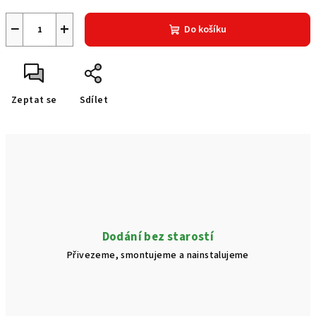
−
+
Do košíku
Zeptat se
Sdílet
Dodání bez starostí
Přivezeme, smontujeme a nainstalujeme