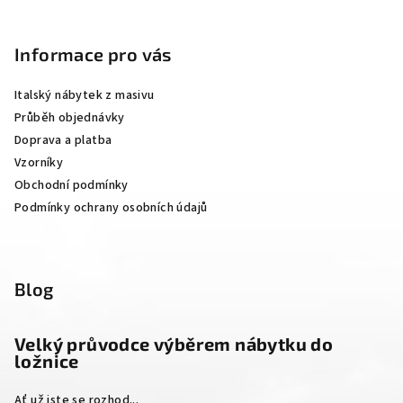
Z
á
p
Informace pro vás
a
Italský nábytek z masivu
t
Průběh objednávky
í
Doprava a platba
Vzorníky
Obchodní podmínky
Podmínky ochrany osobních údajů
Blog
Velký průvodce výběrem nábytku do
ložnice
Ať už jste se rozhod...