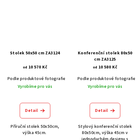
Stolek 50x50 cm ZA3124
Konferenční stolek 80x50
cm ZA3125
10 570 Kč
10 580 Kč
od
od
Podle produktové fotografie
Akát vintage BT1551
Podle produktové fotografie
Dub světlý
Vyrobíme pro vás
Vyrobíme pro vás
Detail
Detail
Příruční stolek 50x50cm,
Stylový konferenční stolek
výška 45cm.
80x50cm, výška 45cm v
jednoduchém designu s