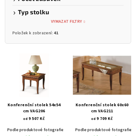
Typ stolku
VYMAZAT FILTRY
Položek k zobrazení:
41
V
ý
p
i
s
p
r
Konferenční stolek 54x54
Konferenční stolek 60x60
o
cm VAG206
cm VAG211
9 507 Kč
9 709 Kč
d
od
od
u
Podle produktové fotografie
Akát vintage BT1551
Podle produktové fotografie
Dub světlý