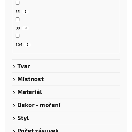
85
2
90
9
104
2
Tvar
Místnost
Materiál
Dekor - moření
Styl
Počet zásuvek