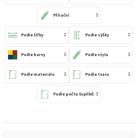
Příruční
Podle šířky
Podle výšky
Podle barvy
Podle stylu
Podle materiálu
Podle tvaru
Podle počtu šuplíků
Ř