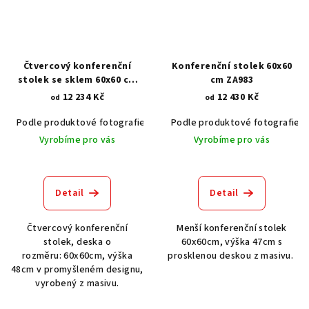
Čtvercový konferenční
Konferenční stolek 60x60
stolek se sklem 60x60 cm
cm ZA983
VAG242
12 234 Kč
12 430 Kč
od
od
Podle produktové fotografie
Akát vintage BT1551
Podle produktové fotografie
Dub světlý
Vyrobíme pro vás
Vyrobíme pro vás
Detail
Detail
Čtvercový konferenční
Menší konferenční stolek
stolek, deska o
60x60cm, výška 47cm s
rozměru: 60x60cm, výška
prosklenou deskou z masivu.
48cm v promyšleném designu,
vyrobený z masivu.