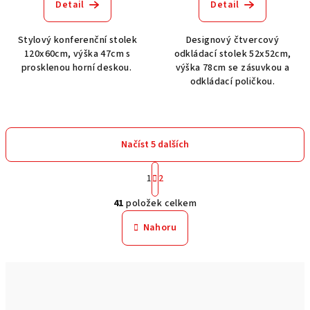
Detail
Detail
Stylový konferenční stolek
Designový čtvercový
120x60cm, výška 47cm s
odkládací stolek 52x52cm,
prosklenou horní deskou.
výška 78cm se zásuvkou a
odkládací poličkou.
Načíst 5 dalších
S
1
2
t
O
r
41
položek celkem
á
v
n
l
Nahoru
k
á
o
d
v
a
á
n
c
í
í