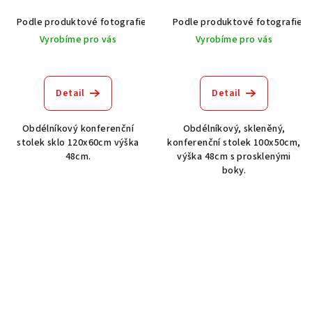
Podle produktové fotografie
Akát vintage BT1551
Podle produktové fotografie
Dub světlý
Vyrobíme pro vás
Vyrobíme pro vás
Detail
Detail
Obdélníkový konferenční
Obdélníkový, skleněný,
stolek sklo 120x60cm výška
konferenční stolek 100x50cm,
48cm.
výška 48cm s prosklenými
boky.