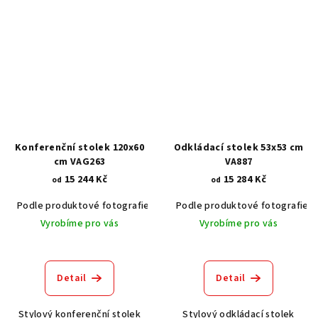
Konferenční stolek 120x60
Odkládací stolek 53x53 cm
cm VAG263
VA887
15 244 Kč
15 284 Kč
od
od
Podle produktové fotografie
Akát vintage BT1551
Podle produktové fotografie
Dub světlý
Vyrobíme pro vás
Vyrobíme pro vás
Detail
Detail
Stylový konferenční stolek
Stylový odkládací stolek