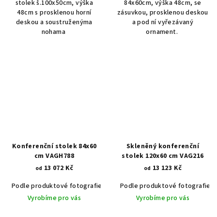
stolek š.100x50cm, výška
84x60cm, výška 48cm, se
48cm s prosklenou horní
zásuvkou, prosklenou deskou
deskou a soustruženýma
a pod ní vyřezávaný
nohama
ornament.
Konferenční stolek 84x60
Skleněný konferenční
cm VAGH788
stolek 120x60 cm VAG216
13 072 Kč
13 123 Kč
od
od
Podle produktové fotografie
Akát vintage BT1551
Podle produktové fotografie
Dub světlý
Vyrobíme pro vás
Vyrobíme pro vás