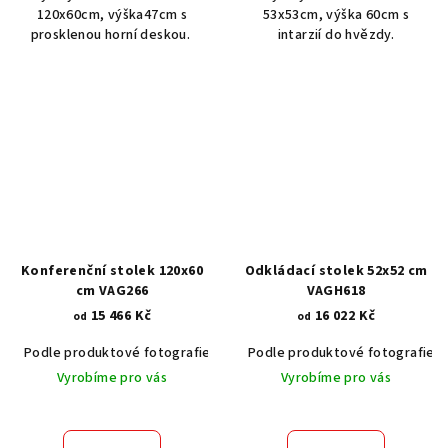
120x60cm, výška47cm s
53x53cm, výška 60cm s
prosklenou horní deskou.
intarzií do hvězdy.
Konferenční stolek 120x60
Odkládací stolek 52x52 cm
cm VAG266
VAGH618
15 466 Kč
16 022 Kč
od
od
Podle produktové fotografie
Akát vintage BT1551
Podle produktové fotografie
Dub světlý
Vyrobíme pro vás
Vyrobíme pro vás