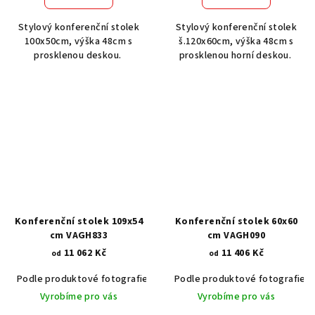
Stylový konferenční stolek
Stylový konferenční stolek
100x50cm, výška 48cm s
š.120x60cm, výška 48cm s
prosklenou deskou.
prosklenou horní deskou.
Konferenční stolek 109x54
Konferenční stolek 60x60
cm VAGH833
cm VAGH090
11 062 Kč
11 406 Kč
od
od
Podle produktové fotografie
Akát vintage BT1551
Podle produktové fotografie
Dub světlý
Vyrobíme pro vás
Vyrobíme pro vás