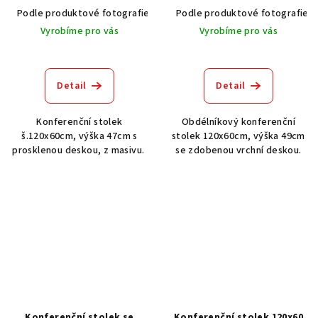
Podle produktové fotografie
Akát vintage BT1551
Podle produktové fotografie
Dub světlý
Vyrobíme pro vás
Vyrobíme pro vás
Detail
Detail
Konferenční stolek
Obdélníkový konferenční
š.120x60cm, výška 47cm s
stolek 120x60cm, výška 49cm
prosklenou deskou, z masivu.
se zdobenou vrchní deskou.
Konferenční stolek se
Konferenční stolek 120x60