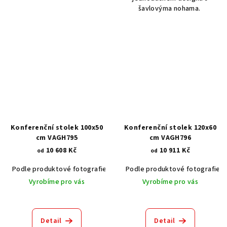
šavlovýma nohama.
Konferenční stolek 100x50
Konferenční stolek 120x60
cm VAGH795
cm VAGH796
10 608 Kč
10 911 Kč
od
od
Podle produktové fotografie
Akát vintage BT1551
Podle produktové fotografie
Dub světlý
Vyrobíme pro vás
Vyrobíme pro vás
Detail
Detail