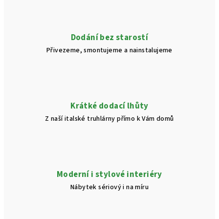
p
r
v
Dodání bez starostí
k
Přivezeme, smontujeme a nainstalujeme
y
v
ý
p
i
Krátké dodací lhůty
s
Z naší italské truhlárny přímo k Vám domů
u
Moderní i stylové interiéry
Nábytek sériový i na míru