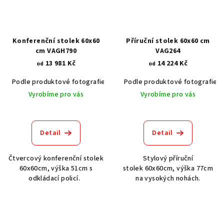
Konferenční stolek 60x60
Příruční stolek 60x60 cm
cm VAGH790
VAG264
13 981 Kč
14 224 Kč
od
od
Podle produktové fotografie
Akát vintage BT1551
Podle produktové fotografie
Dub světlý
Vyrobíme pro vás
Vyrobíme pro vás
Detail
Detail
Čtvercový konferenční stolek
Stylový příruční
60x60cm, výška 51cm s
stolek 60x60cm, výška 77cm
odkládací policí.
na vysokých nohách.