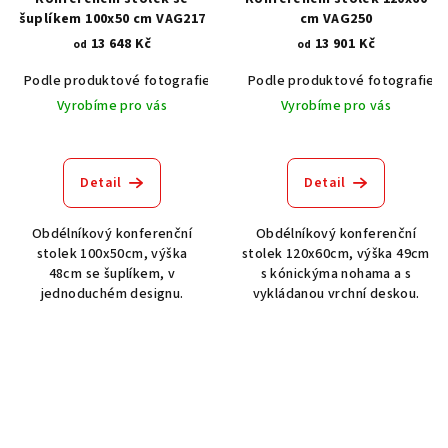
šuplíkem 100x50 cm VAG217
cm VAG250
13 648 Kč
13 901 Kč
od
od
Podle produktové fotografie
Akát vintage BT1551
Podle produktové fotografie
Dub světlý
Vyrobíme pro vás
Vyrobíme pro vás
Detail
Detail
Obdélníkový konferenční
Obdélníkový konferenční
stolek 100x50cm, výška
stolek 120x60cm, výška 49cm
48cm se šuplíkem, v
s kónickýma nohama a s
jednoduchém designu.
vykládanou vrchní deskou.