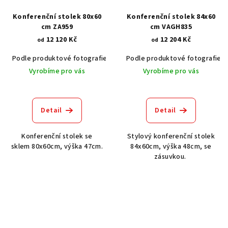
Konferenční stolek 80x60
Konferenční stolek 84x60
cm ZA959
cm VAGH835
12 120 Kč
12 204 Kč
od
od
Podle produktové fotografie
Akát vintage BT1551
Podle produktové fotografie
Dub světlý
Vyrobíme pro vás
Vyrobíme pro vás
Detail
Detail
Konferenční stolek se
Stylový konferenční stolek
sklem 80x60cm, výška 47cm.
84x60cm, výška 48cm, se
zásuvkou.