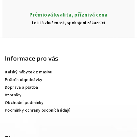
Prémiová kvalita, příznivá cena
Letitá zkušenost, spokojení zákazníci
Z
á
p
Informace pro vás
a
Italský nábytek z masivu
t
Průběh objednávky
í
Doprava a platba
Vzorníky
Obchodní podmínky
Podmínky ochrany osobních údajů