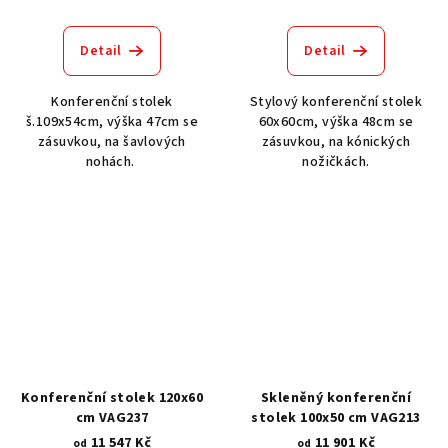
Detail
Detail
Konferenční stolek
Stylový konferenční stolek
š.109x54cm, výška 47cm se
60x60cm, výška 48cm se
zásuvkou, na šavlových
zásuvkou, na kónických
nohách.
nožičkách.
Konferenční stolek 120x60
Skleněný konferenční
cm VAG237
stolek 100x50 cm VAG213
11 547 Kč
11 901 Kč
od
od