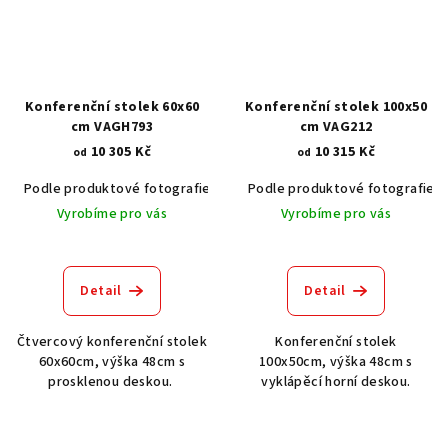
Konferenční stolek 60x60
Konferenční stolek 100x50
cm VAGH793
cm VAG212
10 305 Kč
10 315 Kč
od
od
Podle produktové fotografie
Akát vintage BT1551
Podle produktové fotografie
Dub světlý
Vyrobíme pro vás
Vyrobíme pro vás
Detail
Detail
Čtvercový konferenční stolek
Konferenční stolek
60x60cm, výška 48cm s
100x50cm, výška 48cm s
prosklenou deskou.
vyklápěcí horní deskou.