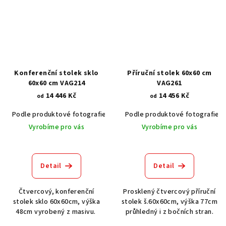
Konferenční stolek sklo
Příruční stolek 60x60 cm
60x60 cm VAG214
VAG261
14 446 Kč
14 456 Kč
od
od
Podle produktové fotografie
Akát vintage BT1551
Podle produktové fotografie
Dub světlý
Vyrobíme pro vás
Vyrobíme pro vás
Detail
Detail
Čtvercový, konferenční
Prosklený čtvercový příruční
stolek sklo 60x60cm, výška
stolek š.60x60cm, výška 77cm
48cm vyrobený z masivu.
průhledný i z bočních stran.