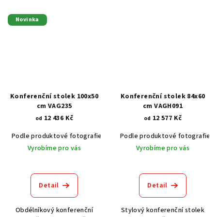
Novinka
Konferenční stolek 100x50
Konferenční stolek 84x60
cm VAG235
cm VAGH091
12 436 Kč
12 577 Kč
od
od
Podle produktové fotografie
Akát vintage BT1551
Podle produktové fotografie
Dub světlý
Vyrobíme pro vás
Vyrobíme pro vás
Detail
Detail
Obdélníkový konferenční
Stylový konferenční stolek