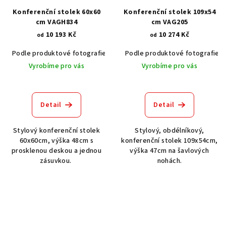
Konferenční stolek 60x60
Konferenční stolek 109x54
cm VAGH834
cm VAG205
10 193 Kč
10 274 Kč
od
od
Podle produktové fotografie
Akát vintage BT1551
Podle produktové fotografie
Dub světlý
Vyrobíme pro vás
Vyrobíme pro vás
Detail
Detail
Stylový konferenční stolek
Stylový, obdélníkový,
60x60cm, výška 48cm s
konferenční stolek 109x54cm,
prosklenou deskou a jednou
výška 47cm na šavlových
zásuvkou.
nohách.