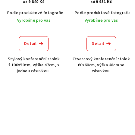
9 840 Kč
9 931 Kč
od
od
Podle produktové fotografie
Akát vintage BT1551
Podle produktové fotografie
Dub světlý
Vyrobíme pro vás
Vyrobíme pro vás
Detail
Detail
Stylový konferenční stolek
Čtvercový konferenční stolek
š.100x50cm, výška 47cm, s
60x60cm, výška 48cm se
jednou zásuvkou.
zásuvkou.