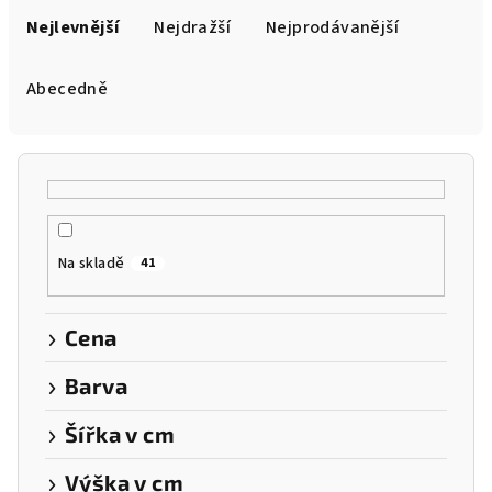
a
Nejlevnější
Nejdražší
Nejprodávanější
z
e
Abecedně
n
í
p
r
o
Na skladě
41
d
u
k
Cena
t
Barva
ů
Šířka v cm
Výška v cm