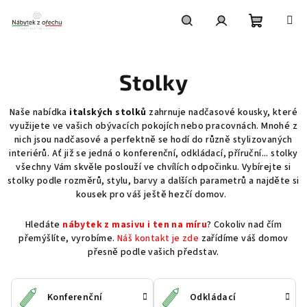
Přejít
na
obsah
Nákupní
Hledat
Přihlášení
Stolky
košík
Naše nabídka
italských stolků
zahrnuje nadčasové kousky, které
využijete ve vašich obývacích pokojích nebo pracovnách. Mnohé z
nich jsou nadčasové a perfektně se hodí do různě stylizovaných
interiérů. Ať již se jedná o konferenční, odkládací, příruční... stolky
všechny Vám skvěle poslouží ve chvílích odpočinku. Vybírejte si
stolky podle rozměrů, stylu, barvy a dalších parametrů a najděte si
kousek pro váš ještě hezčí domov.
Hledáte
nábytek z masivu i ten na míru
? Cokoliv nad čím
přemýšlíte, vyrobíme.
Náš kontakt je zde
zařídíme váš domov
přesně podle vašich představ.
Konferenční
Odkládací