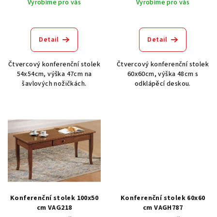
k
Vyrobíme pro vás
Vyrobíme pro vás
t
ů
Detail
Detail
Čtvercový konferenční stolek
Čtvercový konferenční stolek
54x54cm, výška 47cm na
60x60cm, výška 48cm s
šavlových nožičkách.
odklápěcí deskou.
Konferenční stolek 100x50
Konferenční stolek 60x60
cm VAG218
cm VAGH787