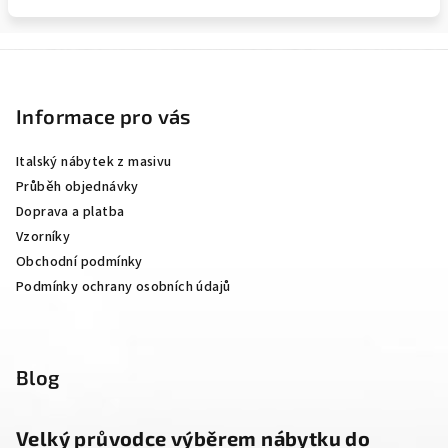
Z
á
p
Informace pro vás
a
Italský nábytek z masivu
t
Průběh objednávky
í
Doprava a platba
Vzorníky
Obchodní podmínky
Podmínky ochrany osobních údajů
Blog
Velký průvodce výběrem nábytku do