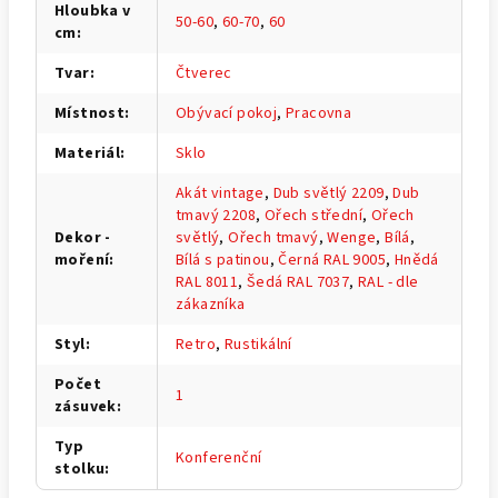
Hloubka v
50-60
,
60-70
,
60
cm
:
Tvar
:
Čtverec
Místnost
:
Obývací pokoj
,
Pracovna
Materiál
:
Sklo
Akát vintage
,
Dub světlý 2209
,
Dub
tmavý 2208
,
Ořech střední
,
Ořech
Dekor -
světlý
,
Ořech tmavý
,
Wenge
,
Bílá
,
moření
:
Bílá s patinou
,
Černá RAL 9005
,
Hnědá
RAL 8011
,
Šedá RAL 7037
,
RAL - dle
zákazníka
Styl
:
Retro
,
Rustikální
Počet
1
zásuvek
:
Typ
Konferenční
stolku
: