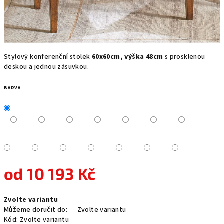
Stylový konferenční stolek
60x60cm, výška 48cm
s prosklenou
deskou a jednou zásuvkou.
BARVA
od
10 193 Kč
Měrná
Zvolte variantu
cena:
Můžeme doručit do:
Zvolte variantu
Kód:
Zvolte variantu