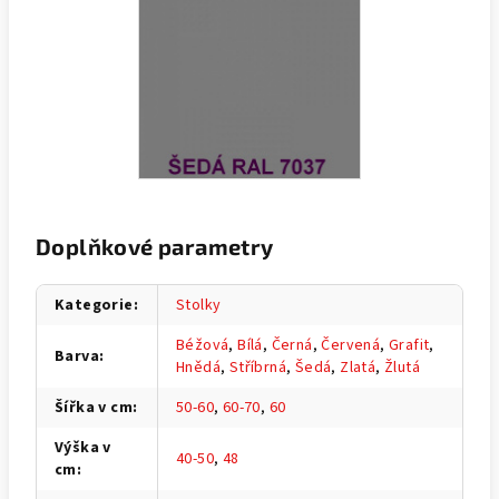
Doplňkové parametry
Kategorie
:
Stolky
Béžová
,
Bílá
,
Černá
,
Červená
,
Grafit
,
Barva
:
Hnědá
,
Stříbrná
,
Šedá
,
Zlatá
,
Žlutá
Šířka v cm
:
50-60
,
60-70
,
60
Výška v
40-50
,
48
cm
: