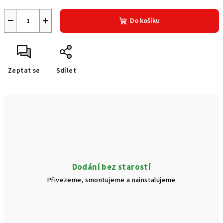
−
+
Do košíku
Zeptat se
Sdílet
Dodání bez starostí
Přivezeme, smontujeme a nainstalujeme