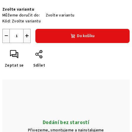
Měrná
Zvolte variantu
cena:
Můžeme doručit do:
Zvolte variantu
Kód:
Zvolte variantu
−
+
Do košíku
Zeptat se
Sdílet
Dodání bez starostí
Přivezeme, smontujeme a nainstalujeme