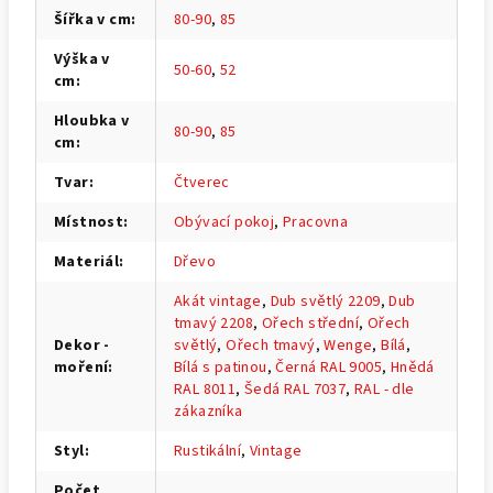
Šířka v cm
:
80-90
,
85
Výška v
50-60
,
52
cm
:
Hloubka v
80-90
,
85
cm
:
Tvar
:
Čtverec
Místnost
:
Obývací pokoj
,
Pracovna
Materiál
:
Dřevo
Akát vintage
,
Dub světlý 2209
,
Dub
tmavý 2208
,
Ořech střední
,
Ořech
Dekor -
světlý
,
Ořech tmavý
,
Wenge
,
Bílá
,
moření
:
Bílá s patinou
,
Černá RAL 9005
,
Hnědá
RAL 8011
,
Šedá RAL 7037
,
RAL - dle
zákazníka
Styl
:
Rustikální
,
Vintage
Počet