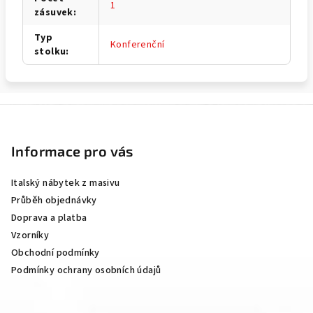
1
zásuvek
:
Typ
Konferenční
stolku
:
Z
á
p
Informace pro vás
a
Italský nábytek z masivu
t
Průběh objednávky
í
Doprava a platba
Vzorníky
Obchodní podmínky
Podmínky ochrany osobních údajů