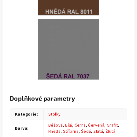
Doplňkové parametry
Kategorie
:
Stolky
Béžová
,
Bílá
,
Černá
,
Červená
,
Grafit
,
Barva
:
Hnědá
,
Stříbrná
,
Šedá
,
Zlatá
,
Žlutá