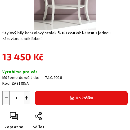
Stylový bílý konzolový stolek
š.101xv.82xhl.38cm
s jednou
zásuvkou a odkládací.
13 450 Kč
Měrná
Vyrobíme pro vás
cena:
Můžeme doručit do:
7.10.2026
Kód:
ZA3108/A
−
+
Do košíku
Zeptat se
Sdílet