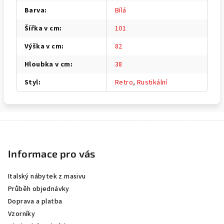
Barva
:
Bílá
Šířka v cm
:
101
Výška v cm
:
82
Hloubka v cm
:
38
Styl
:
Retro
,
Rustikální
Z
á
p
Informace pro vás
a
Italský nábytek z masivu
t
Průběh objednávky
í
Doprava a platba
Vzorníky