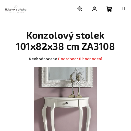
Přejít
na
obsah
Nákupní
Hledat
Přihlášení
Konzolový stolek
košík
101x82x38 cm ZA3108
Průměrné
Neohodnoceno
Podrobnosti hodnocení
hodnocení
produktu
je
0,0
z
5
hvězdiček.