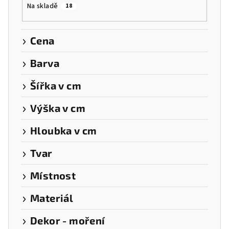
Na skladě
18
d
u
k
Cena
t
Barva
ů
Šířka v cm
Výška v cm
Hloubka v cm
Tvar
Místnost
Materiál
Dekor - moření