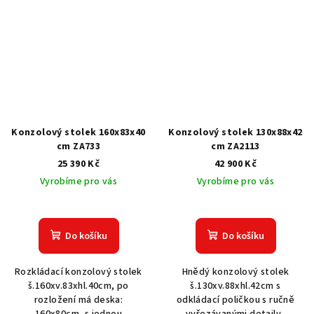
Konzolový stolek 160x83x40
Konzolový stolek 130x88x42
cm ZA733
cm ZA2113
25 390 Kč
42 900 Kč
Vyrobíme pro vás
Vyrobíme pro vás
Do košíku
Do košíku
Rozkládací konzolový stolek
Hnědý konzolový stolek
š.160xv.83xhl.40cm, po
š.130xv.88xhl.42cm s
rozložení má deska:
odkládací poličkou s ručně