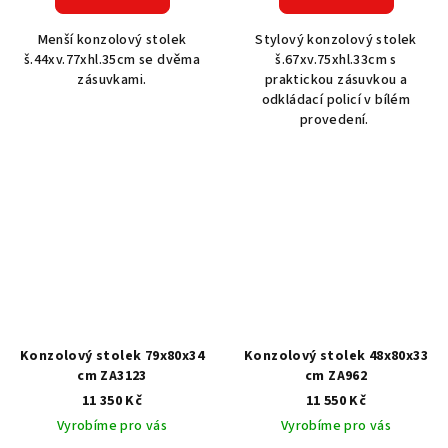
Menší konzolový stolek
Stylový konzolový stolek
š.44xv.77xhl.35cm se dvěma
š.67xv.75xhl.33cm s
zásuvkami.
praktickou zásuvkou a
odkládací policí v bílém
provedení.
Konzolový stolek 79x80x34
Konzolový stolek 48x80x33
cm ZA3123
cm ZA962
11 350 Kč
11 550 Kč
Vyrobíme pro vás
Vyrobíme pro vás