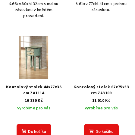
š.66xv.80xhl.32cm s malou
š.61xv.77xhl.41cm s jednou
zásuvkou v hnědém
zásuvkou.
provedení.
Konzolový stolek 44x77x35
Konzolový stolek 67x75x33
cm ZA1114
cm ZA3109
10 880 Kč
11 010 Kč
Vyrobíme pro vás
Vyrobíme pro vás
Do košíku
Do košíku