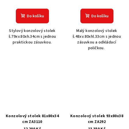
Do košíku
Do košíku
Stylový konzolový stolek
Malý konzolový stolek
š.79xv.80xh.34cm s jednou
š.48xv.80xhl.33cm s jednou
praktickou zásuvkou.
zásuvkou a odkládací
poličkou.
Konzolový stolek 81x80x34
Konzolový stolek 93x80x38
cm ZA3110
cm ZA292
12 200 Kč
13 350 Kč