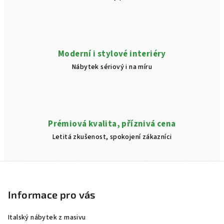
p
i
s
u
Moderní i stylové interiéry
Nábytek sériový i na míru
Prémiová kvalita, příznivá cena
Letitá zkušenost, spokojení zákazníci
Z
á
p
Informace pro vás
a
Italský nábytek z masivu
t