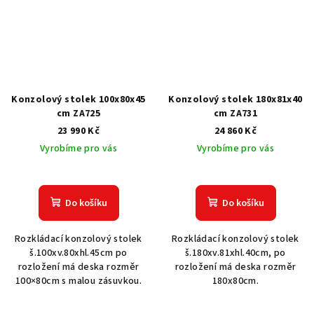
Konzolový stolek 100x80x45
Konzolový stolek 180x81x40
cm ZA725
cm ZA731
23 990 Kč
24 860 Kč
Vyrobíme pro vás
Vyrobíme pro vás
Do košíku
Do košíku
Rozkládací konzolový stolek
Rozkládací konzolový stolek
š.100xv.80xhl.45cm po
š.180xv.81xhl.40cm, po
rozložení má deska rozměr
rozložení má deska rozměr
100×80cm s malou zásuvkou.
180x80cm.