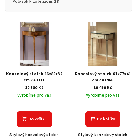
Položek k zobrazení:
18
V
ý
p
i
s
p
r
Konzolový stolek 66x80x32
Konzolový stolek 61x77x41
o
cm ZA3111
cm ZA1966
10 380 Kč
10 490 Kč
d
Vyrobíme pro vás
Vyrobíme pro vás
u
k
t
Do košíku
Do košíku
ů
Stylový konzolový stolek
Stylový konzolový stolek