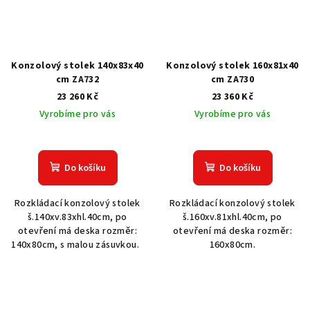
Konzolový stolek 140x83x40
Konzolový stolek 160x81x40
cm ZA732
cm ZA730
23 260 Kč
23 360 Kč
Vyrobíme pro vás
Vyrobíme pro vás
Do košíku
Do košíku
Rozkládací konzolový stolek
Rozkládací konzolový stolek
š.140xv.83xhl.40cm, po
š.160xv.81xhl.40cm, po
otevření má deska rozměr:
otevření má deska rozměr:
140x80cm, s malou zásuvkou.
160x80cm.