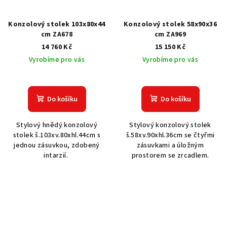
Konzolový stolek 103x80x44
Konzolový stolek 58x90x36
cm ZA678
cm ZA969
14 760 Kč
15 150 Kč
Vyrobíme pro vás
Vyrobíme pro vás
Do košíku
Do košíku
Stylový hnědý konzolový
Stylový konzolový stolek
stolek š.103xv.80xhl.44cm s
š.58xv.90xhl.36cm se čtyřmi
jednou zásuvkou, zdobený
zásuvkami a úložným
intarzií.
prostorem se zrcadlem.