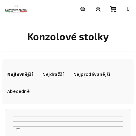
Přejít
na
obsah
Nákupní
Hledat
Přihlášení
Konzolové stolky
košík
Ř
a
Nejlevnější
Nejdražší
Nejprodávanější
z
e
Abecedně
n
í
p
r
o