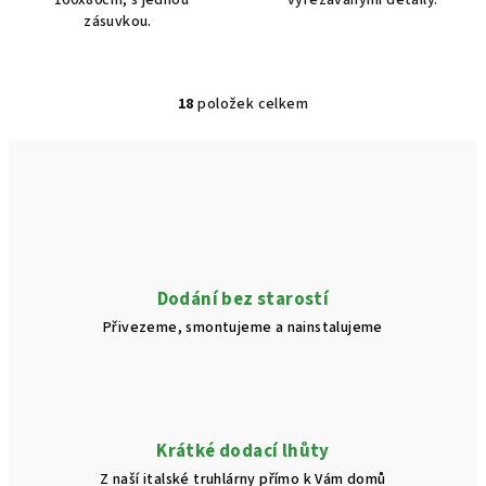
160x80cm, s jednou
vyřezávanými detaily.
zásuvkou.
18
položek celkem
O
v
l
á
d
a
c
í
Dodání bez starostí
p
Přivezeme, smontujeme a nainstalujeme
r
v
k
y
v
Krátké dodací lhůty
ý
Z naší italské truhlárny přímo k Vám domů