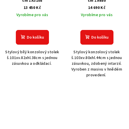
cm ZA3108
cm ZA680
13 450 Kč
14 690 Kč
Vyrobíme pro vás
Vyrobíme pro vás
Do košíku
Do košíku
Stylový bílý konzolový stolek
Stylový konzolový stolek
š.101xv.82xhl.38cm s jednou
š.103xv.80xhl.44cm s jednou
zásuvkou a odkládací.
zásuvkou, zdobený intarzií.
Vyroben z masivu v hnědém
provedení.