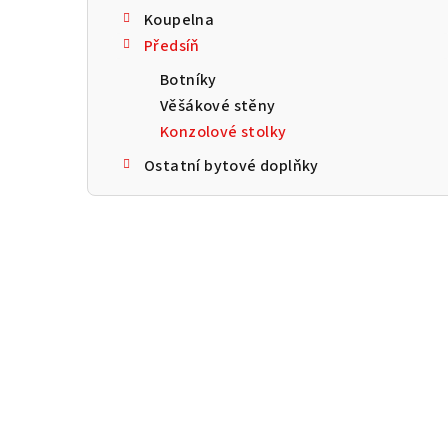
a
Koupelna
Předsíň
n
Botníky
n
Věšákové stěny
í
Konzolové stolky
p
Ostatní bytové doplňky
a
n
e
l