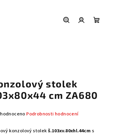
Hledat
Přihlášení
Nákupní
košík
onzolový stolek
03x80x44 cm ZA680
měrné
hodnoceno
Podrobnosti hodnocení
nocení
duktu
lový konzolový stolek
š.103xv.80xhl.44cm
s