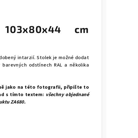
k 103x80x44 cm
dobený intarzií. Stolek je možné dodat
v barevných odstínech RAL a několika
 jako na této fotografii, připište to
ad s tímto textem:
všechny objednané
uktu
ZA680.