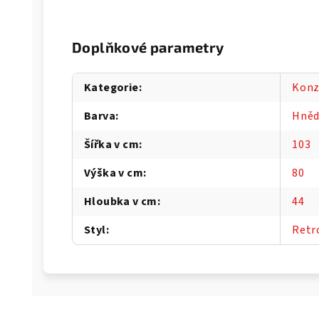
Doplňkové parametry
Kategorie
:
Konz
Barva
:
Hně
Šířka v cm
:
103
Výška v cm
:
80
Hloubka v cm
:
44
Styl
:
Retr