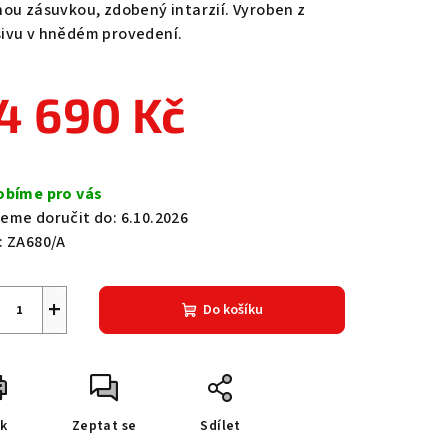
nou zásuvkou, zdobený intarzií. Vyroben z
ivu v hnědém provedení.
4 690 Kč
zdiček.
ná
a:
obíme pro vás
eme doručit do:
6.10.2026
:
ZA680/A
+
Do košíku
sk
Zeptat se
Sdílet