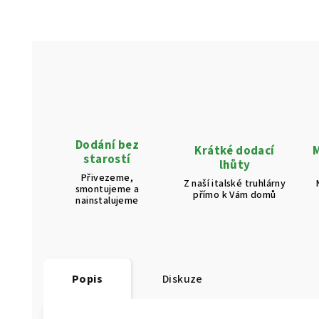
Dodání bez
Krátké dodací
M
starostí
lhůty
Přivezeme,
Z naší italské truhlárny
smontujeme a
přímo k Vám domů
nainstalujeme
Popis
Diskuze