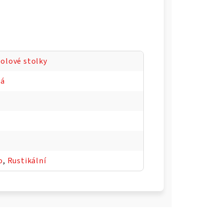
olové stolky
dá
o
,
Rustikální