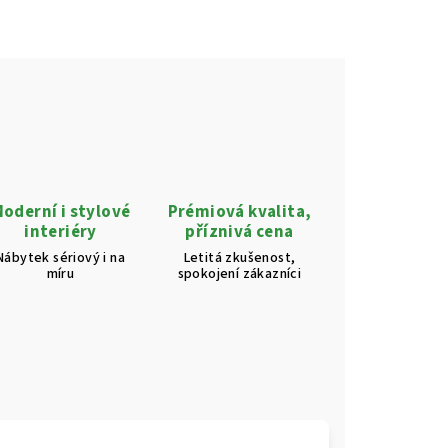
oderní i stylové
Prémiová kvalita,
interiéry
příznivá cena
Nábytek sériový i na
Letitá zkušenost,
míru
spokojení zákazníci