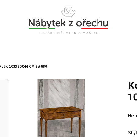
LEK 103X80X44 CM ZA680
K
1
Prů
Neo
hod
pro
Sty