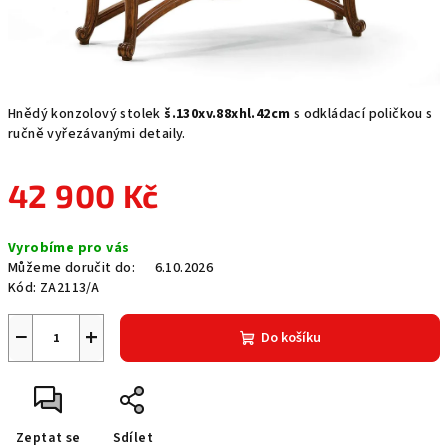
Hnědý konzolový stolek
š.130xv.88xhl.42cm
s odkládací poličkou s
ručně vyřezávanými detaily.
42 900 Kč
Měrná
Vyrobíme pro vás
cena:
Můžeme doručit do:
6.10.2026
Kód:
ZA2113/A
−
+
Do košíku
Zeptat se
Sdílet