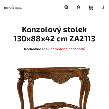
Přejít
na
obsah
Nákupní
Hledat
Přihlášení
Konzolový stolek
košík
130x88x42 cm ZA2113
Průměrné
Neohodnoceno
Podrobnosti hodnocení
hodnocení
produktu
je
0,0
z
5
hvězdiček.