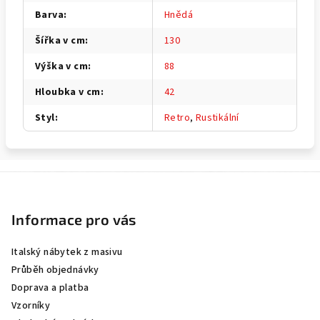
Barva
:
Hnědá
Šířka v cm
:
130
Výška v cm
:
88
Hloubka v cm
:
42
Styl
:
Retro
,
Rustikální
Z
á
p
Informace pro vás
a
Italský nábytek z masivu
t
Průběh objednávky
í
Doprava a platba
Vzorníky