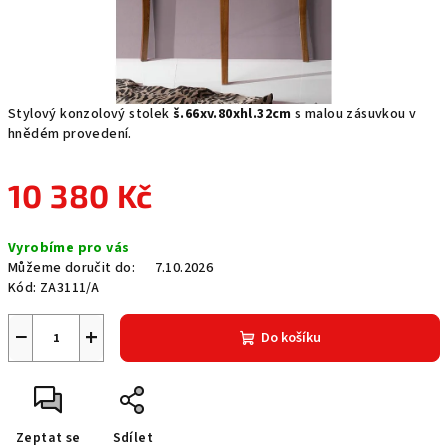
Stylový konzolový stolek
š.66xv.80xhl.32cm
s malou zásuvkou v
hnědém provedení.
10 380 Kč
Měrná
Vyrobíme pro vás
cena:
Můžeme doručit do:
7.10.2026
Kód:
ZA3111/A
−
+
Do košíku
Zeptat se
Sdílet