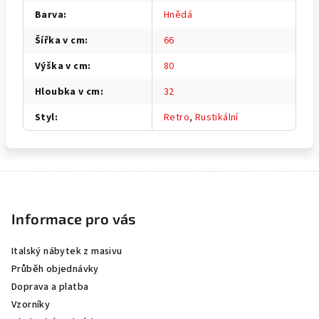
Barva
:
Hnědá
Šířka v cm
:
66
Výška v cm
:
80
Hloubka v cm
:
32
Styl
:
Retro
,
Rustikální
Z
á
p
Informace pro vás
a
Italský nábytek z masivu
t
Průběh objednávky
í
Doprava a platba
Vzorníky