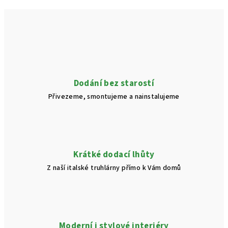
Dodání bez starostí
Přivezeme, smontujeme a nainstalujeme
Krátké dodací lhůty
Z naší italské truhlárny přímo k Vám domů
Moderní i stylové interiéry