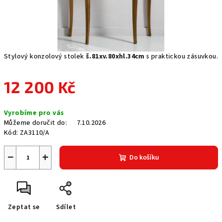
Stylový konzolový stolek
š.81xv.80xhl.34cm
s praktickou zásuvkou.
12 200 Kč
Měrná
Vyrobíme pro vás
cena:
Můžeme doručit do:
7.10.2026
Kód:
ZA3110/A
−
+
Do košíku
Zeptat se
Sdílet