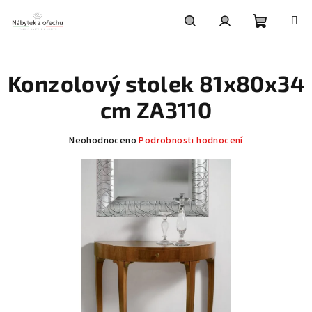
Přejít
na
obsah
Nákupní
Hledat
Přihlášení
Konzolový stolek 81x80x34
košík
cm ZA3110
Průměrné
Neohodnoceno
Podrobnosti hodnocení
hodnocení
produktu
je
0,0
z
5
hvězdiček.