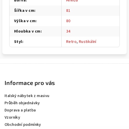
Barva
:
Hnědá
Šířka v cm
:
81
Výška v cm
:
80
Hloubka v cm
:
34
Styl
:
Retro
,
Rustikální
Z
á
p
Informace pro vás
a
Italský nábytek z masivu
t
Průběh objednávky
í
Doprava a platba
Vzorníky
Obchodní podmínky