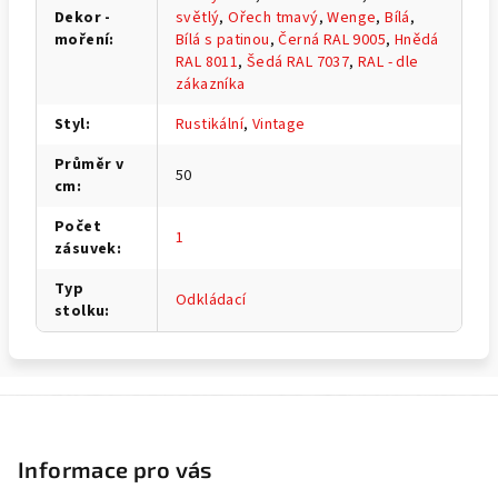
Dekor -
světlý
,
Ořech tmavý
,
Wenge
,
Bílá
,
moření
:
Bílá s patinou
,
Černá RAL 9005
,
Hnědá
RAL 8011
,
Šedá RAL 7037
,
RAL - dle
zákazníka
Styl
:
Rustikální
,
Vintage
Průměr v
50
cm
:
Počet
1
zásuvek
:
Typ
Odkládací
stolku
:
Z
á
p
Informace pro vás