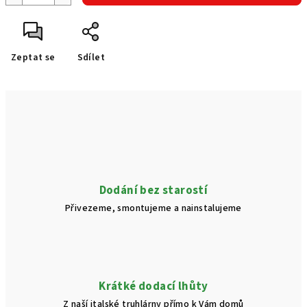
Zeptat se
Sdílet
Dodání bez starostí
Přivezeme, smontujeme a nainstalujeme
Krátké dodací lhůty
Z naší italské truhlárny přímo k Vám domů