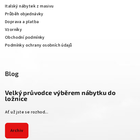
a
Italský nábytek z masivu
t
Průběh objednávky
í
Doprava a platba
Vzorníky
Obchodní podmínky
Podmínky ochrany osobních údajů
Blog
Velký průvodce výběrem nábytku do
ložnice
Ať už jste se rozhod...
Archiv