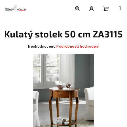
Přejít
na
obsah
Nákupní
Hledat
Přihlášení
Kulatý stolek 50 cm ZA3115
košík
Průměrné
Neohodnoceno
Podrobnosti hodnocení
hodnocení
produktu
je
0,0
z
5
hvězdiček.