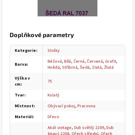
Doplňkové parametry
Kategorie
:
Stolky
Béžová
,
Bílá
,
Černá
,
Červená
,
Grafit
,
Barva
:
Hnědá
,
Stříbrná
,
Šedá
,
Zlatá
,
Žlutá
Výška v
75
cm
:
Tvar
:
Kulatý
Místnost
:
Obývací pokoj
,
Pracovna
Materiál
:
Dřevo
Akát vintage
,
Dub světlý 2209
,
Dub
tmavý 2208
,
Ořech střední
,
Ořech