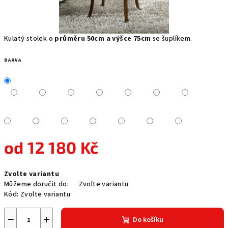
Kulatý stolek o
průměru 50cm a výšce 75cm
se šuplíkem.
BARVA
od
12 180 Kč
Měrná
Zvolte variantu
cena:
Můžeme doručit do:
Zvolte variantu
Kód:
Zvolte variantu
−
+
Do košíku