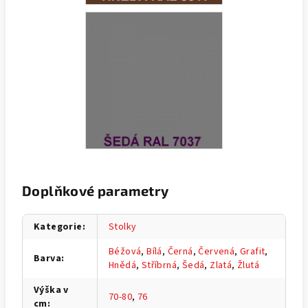
Doplňkové parametry
Kategorie
:
Stolky
Béžová
,
Bílá
,
Černá
,
Červená
,
Grafit
,
Barva
:
Hnědá
,
Stříbrná
,
Šedá
,
Zlatá
,
Žlutá
Výška v
70-80
,
76
cm
: