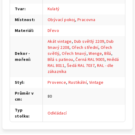
Tvar
:
Kulatý
Místnost
:
Obývací pokoj
,
Pracovna
Materiál
:
Dřevo
Akát vintage
,
Dub světlý 2209
,
Dub
tmavý 2208
,
Ořech střední
,
Ořech
Dekor -
světlý
,
Ořech tmavý
,
Wenge
,
Bílá
,
moření
:
Bílá s patinou
,
Černá RAL 9005
,
Hnědá
RAL 8011
,
Šedá RAL 7037
,
RAL - dle
zákazníka
Styl
:
Provence
,
Rustikální
,
Vintage
Průměr v
80
cm
:
Typ
Odkládací
stolku
: