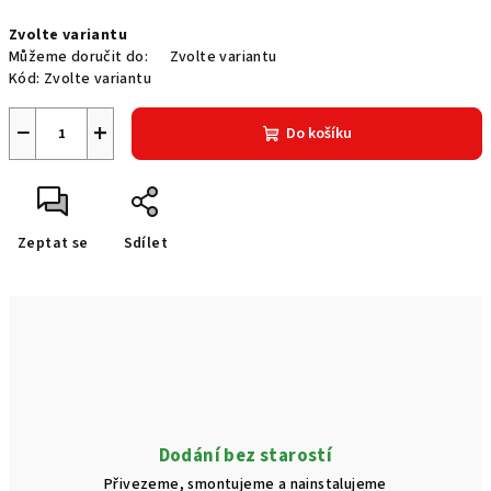
Měrná
Zvolte variantu
cena:
Můžeme doručit do:
Zvolte variantu
Kód:
Zvolte variantu
−
+
Do košíku
Zeptat se
Sdílet
Dodání bez starostí
Přivezeme, smontujeme a nainstalujeme