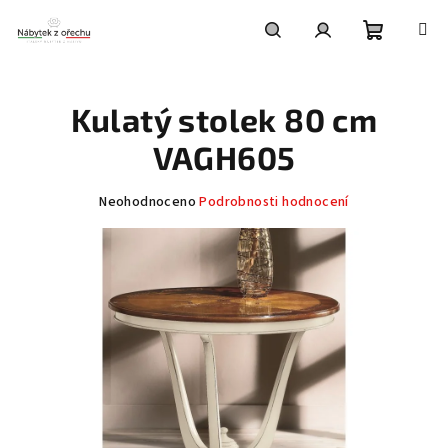
Přejít
na
obsah
Nákupní
Hledat
Přihlášení
Kulatý stolek 80 cm
košík
VAGH605
Průměrné
Neohodnoceno
Podrobnosti hodnocení
hodnocení
produktu
je
0,0
z
5
hvězdiček.