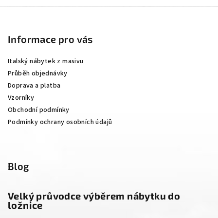
Z
á
p
Informace pro vás
a
Italský nábytek z masivu
t
Průběh objednávky
í
Doprava a platba
Vzorníky
Obchodní podmínky
Podmínky ochrany osobních údajů
Blog
Velký průvodce výběrem nábytku do
ložnice